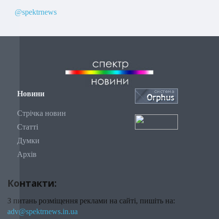
@spektrnews
Новини
Стрічка новин
Статті
Думки
Архів
Контакти:
З питань розміщення реклами на сайті, пишіть на:
adv@spektrnews.in.ua