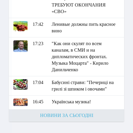
ТРЕБУЮТ ОКОНЧАНИЯ
«СВО»
17:42
Ленивые должны пить красное
вино
17:23
"Как они скулят по всем
каналам, в СМИ и на
дипломатических фронтах.
Музыка Моцарта" - Кирило
Данильченко
17:04
Бабусині страви: "Печериці на
грилі зі шпиком і овочами"
16:45
Українська музика!
НОВИНИ ЗА СЬОГОДНІ