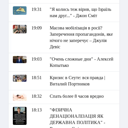
19:31
"Я колись теж вірив, що Ізраїль
нам друг..." - Джон Сміт
19:09
Масова мобілізація в росії?
Заперечення пропагандонів, яке
нічого не заперечує – Джулія
Девіс
19:03
"Очень сложные дни" - Алексей
Копытько
18:51
Кризис в Сеуте: вся правда |
Виталий Портников
18:32
Спать более 8 часов вредно
18:13
"ФІЗИЧНА
ДЕНАЦІОНАЛІЗАЦІЯ ЯК
ДЕРЖАВНА ПОЛІТИКА" -