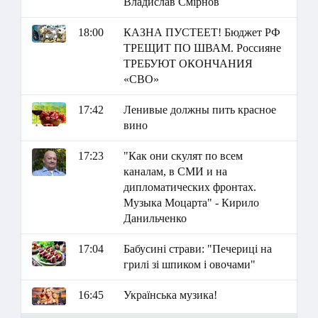
Владислав Смірнов
18:00
КАЗНА ПУСТЕЕТ! Бюджет РФ
ТРЕЩИТ ПО ШВАМ. Россияне
ТРЕБУЮТ ОКОНЧАНИЯ
«СВО»
17:42
Ленивые должны пить красное
вино
17:23
"Как они скулят по всем
каналам, в СМИ и на
дипломатических фронтах.
Музыка Моцарта" - Кирило
Данильченко
17:04
Бабусині страви: "Печериці на
грилі зі шпиком і овочами"
16:45
Українська музика!