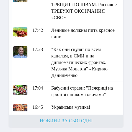
ТРЕЩИТ ПО ШВАМ. Россияне
ТРЕБУЮТ ОКОНЧАНИЯ
«СВО»
17:42
Ленивые должны пить красное
вино
17:23
"Как они скулят по всем
каналам, в СМИ и на
дипломатических фронтах.
Музыка Моцарта" - Кирило
Данильченко
17:04
Бабусині страви: "Печериці на
грилі зі шпиком і овочами"
16:45
Українська музика!
НОВИНИ ЗА СЬОГОДНІ