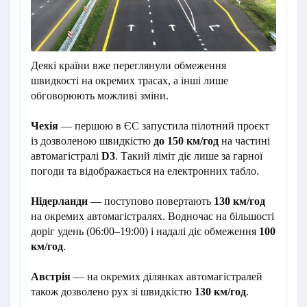
Деякі країни вже переглянули обмеження
швидкості на окремих трасах, а інші лише
обговорюють можливі зміни.
Чехія
— першою в ЄС запустила пілотний проєкт
із дозволеною швидкістю
до 150 км/год
на частині
автомагістралі
D3
. Такий ліміт діє лише за гарної
погоди та відображається на електронних табло.
Нідерланди
— поступово повертають
130 км/год
на окремих автомагістралях. Водночас на більшості
доріг удень (06:00–19:00) і надалі діє обмеження
100
км/год
.
Австрія
— на окремих ділянках автомагістралей
також дозволено рух зі швидкістю
130 км/год
.