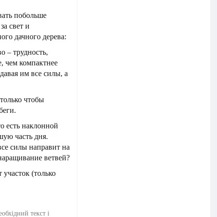
авать побольше
за свет и
ого дачного дерева:
о – трудность,
е, чем компактнее
давая им все силы, а
 только чтобы
беги.
о есть наклонной
шую часть дня.
все силы направит на
 наращивание ветвей?
 участок (только
еобхідний текст і