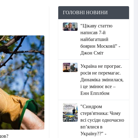
ГОЛОВНІ НОВИНИ
и
"Цікаву статтю
написав 7-й
найбагатший
боярин Московії" -
Джон Сміт
Україна не програє.
росія не перемагає.
Динаміка змінилася,
і це змінює все –
Енн Епплбом
"Синдром
стерв'ятника: Чому
всі сусіди одночасно
вп’ялися в
Україну??" -
дов?