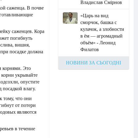
Владислав Смірнов
ой саженца. В почве
дготавливающие
«Царь на вид
сморчок, башка с
кулачок, а злобности
шейку саженцев. Кора
в ём — агромадный
ожет погибнуть
объём» - Леонид
 слива, вишня,
Филатов
 при посадке должна
НОВИНИ ЗА СЬОГОДНІ
и корнями. Это
а корни укрывайте
подсохли, опустите
д посадкой влагу.
к тому, что они
 гибнут от потери
одовых являются
ревьев в течение