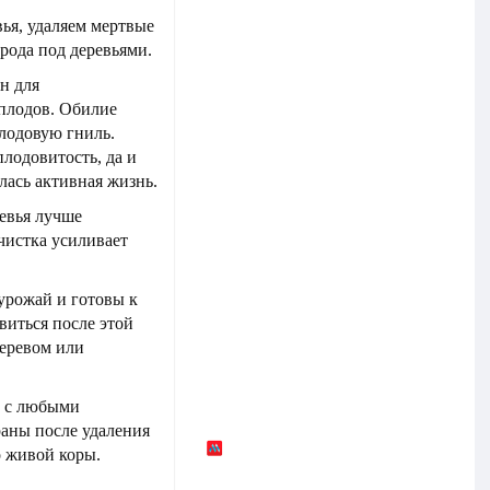
ья, удаляем мертвые
орода под деревьями.
н для
 плодов. Обилие
лодовую гниль.
плодовитость, да и
алась активная жизнь.
евья лучше
чистка усиливает
урожай и готовы к
виться после этой
деревом или
о с любыми
раны после удаления
о живой коры.