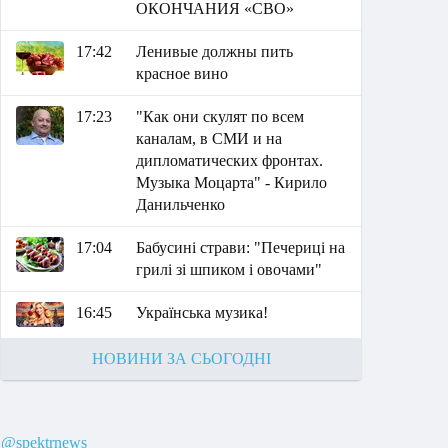
ОКОНЧАНИЯ «СВО»
17:42
Ленивые должны пить
красное вино
17:23
"Как они скулят по всем
каналам, в СМИ и на
дипломатических фронтах.
Музыка Моцарта" - Кирило
Данильченко
17:04
Бабусині страви: "Печериці на
грилі зі шпиком і овочами"
16:45
Українська музика!
НОВИНИ ЗА СЬОГОДНІ
@spektrnews