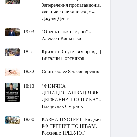
Заперечення пропагандонів,
яке нічого не заперечує –
Джулія Девіс
19:03
"Очень сложные дни" -
Алексей Копытько
18:51
Кризис в Сеуте: вся правда |
Виталий Портников
18:32
Спать более 8 часов вредно
18:13
"ФІЗИЧНА
ДЕНАЦІОНАЛІЗАЦІЯ ЯК
ДЕРЖАВНА ПОЛІТИКА" -
Владислав Смірнов
18:00
КАЗНА ПУСТЕЕТ! Бюджет
РФ ТРЕЩИТ ПО ШВАМ.
Россияне ТРЕБУЮТ