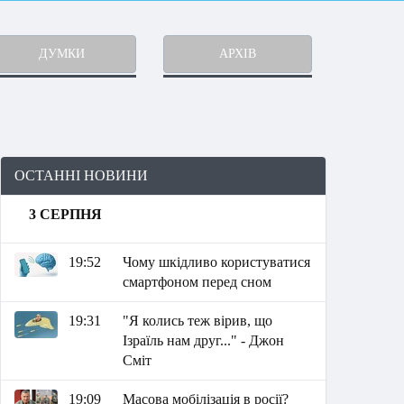
ДУМКИ
АРХІВ
ОСТАННІ НОВИНИ
3 СЕРПНЯ
19:52
Чому шкідливо користуватися
смартфоном перед сном
19:31
"Я колись теж вірив, що
Ізраїль нам друг..." - Джон
Сміт
19:09
Масова мобілізація в росії?