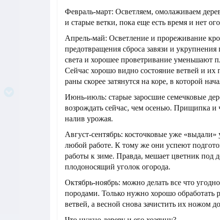
Февраль-март: Осветляем, омолаживаем дерев
и старые ветки, пока еще есть время и нет ог
Апрель-май: Осветление и прореживание кро
предотвращения сброса завязи и укрупнения
света и хорошее проветривание уменьшают п
Сейчас хорошо видно состояние ветвей и их 
раны скорее затянутся на коре, в которой нач
Июнь-июль: старые заросшие семечковые дер
возрождать сейчас, чем осенью. Прищипка и 
налив урожая.
Август-сентябрь: косточковые уже «выдали» 
любой работе. К тому же они успеют подгото
работы к зиме. Правда, мешает цветник под 
плодоносящий уголок огорода.
Октябрь-ноябрь: можно делать все что угодн
породами. Только нужно хорошо обработать 
ветвей, а весной снова зачистить их ножом д
Что нужно дереву и его хозяину?