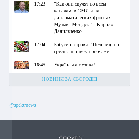
17:23
"Как они скулят по всем
каналам, в СМИ и на
дипломатических фронтах.
Музыка Моцарта" - Кирило
Данильченко
17:04
Бабусині страви: "Печериці на
грилі зі шпиком і овочами"
16:45
Українська музика!
НОВИНИ ЗА СЬОГОДНІ
@spektrnews