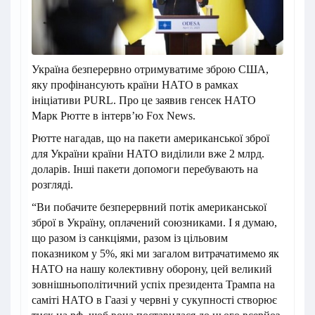
Україна безперервно отримуватиме зброю США,
яку профінансують країни НАТО в рамках
ініціативи PURL. Про це заявив генсек НАТО
Марк Рютте в інтерв’ю Fox News.
Рютте нагадав, що на пакети американської зброї
для України країни НАТО виділили вже 2 млрд.
доларів. Інші пакети допомоги перебувають на
розгляді.
“Ви побачите безперервний потік американської
зброї в Україну, оплачений союзниками. І я думаю,
що разом із санкціями, разом із цільовим
показником у 5%, які ми загалом витрачатимемо як
НАТО на нашу колективну оборону, цей великий
зовнішньополітичний успіх президента Трампа на
саміті НАТО в Гаазі у червні у сукупності створює