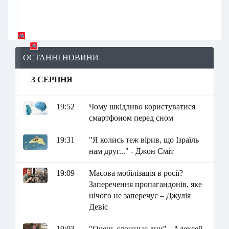
ОСТАННІ НОВИНИ
3 СЕРПНЯ
19:52
Чому шкідливо користуватися
смартфоном перед сном
19:31
"Я колись теж вірив, що Ізраїль
нам друг..." - Джон Сміт
19:09
Масова мобілізація в росії?
Заперечення пропагандонів, яке
нічого не заперечує – Джулія
Девіс
19:03
"Очень сложные дни" - Алексей