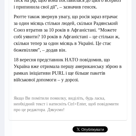
тиск на рф, щоб вона поставилася до цього всерйоз
і припинила свої дії”, – зазначив генсек.
Рютте також звернув увагу, що росія зараз втрачає
за один місяць стільки людей, скільки Радянський
Союз втратив за 10 років в Афганістані. “Можете
собі уявити? 10 років в Афганістані – це стільки ж,
скільки тепер за один місяць в Україні. Це стає
божевіллям”, – додав він.
18 вересня представник НАТО повідомив, що
Україна вже отримала першу американську зброю в
рамках ініціативи PURL і ще більше пакетів
військової допомоги – у дорозі.
Якщо Ви помітили помилку, виділіть, будь ласка,
необхідний текст і натисніть Ctrl+Enter, щоб повідомити
про це редактора. Дякуємо!