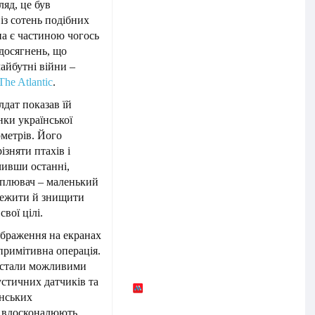
яд, це був
із сотень подібних
на є частиною чогось
досягнень, що
майбутні війни –
The Atlantic
.
лдат показав їй
нки української
ометрів. Його
ізняти птахів і
чивши останні,
хоплювач – маленький
стежити й знищити
свої цілі.
ображення на екранах
 примітивна операція.
 стали можливими
устичних датчиків та
їнських
і вдосконалюють,