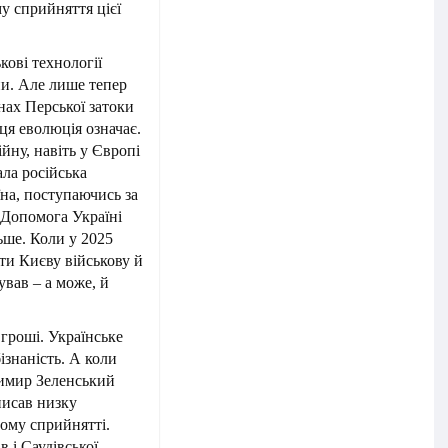
му сприйняття цієї
кові технології
ни. Але лише тепер
їнах Перської затоки
 ця еволюція означає.
йну, навіть у Європі
ла російська
на, поступаючись за
 Допомога Україні
ьше. Коли у 2025
ти Києву військову й
ував – а може, й
гроші. Українське
ізнаність. А коли
димир Зеленський
писав низку
ому сприйнятті.
 і Саудівської