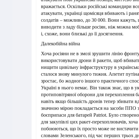
вражається. Оскільки російські командири в
атакувати, українці щомісяця вбивають і раня
солдатів – можливо, до 30 000. Вони кажуть, 
виводити з ладу більше росіян, ніж можна моб
і, схоже, вони близькі до її досягнення.
Далекобійна війна
Хоча росіяни не в змозі зрушити лінію фронту
використовувати дрони й ракети, щоб вбиват
нищити цивільну інфраструктуру в українськи
сталося знову минулого тижня. Апетит путіна
зростає, бо жодного іншого практичного спо
Україні в нього немає. Він також знає, що в у
протиповітряної оборони для перехоплення ба
навіть якщо більшість дронів тепер збивати вд
значною мірою покладається на засоби ППО 
боєприпаси для батарей Patriot. Було створе
для закупівлі цих ракет-перехоплювачів, хоча
побоюються, що їх просто може не вистачити 
словами Зеленського, під час перших трьох д