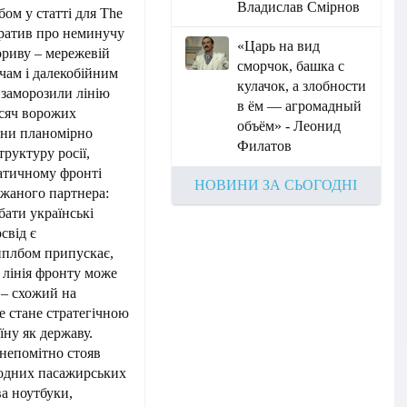
Владислав Смірнов
ом у статті для The
ратив про неминучу
«Царь на вид
ориву – мережевій
сморчок, башка с
чам і далекобійним
кулачок, а злобности
 заморозили лінію
в ём — агромадный
исяч ворожих
объём» - Леонид
рони планомірно
Филатов
руктуру росії,
атичному фронті
НОВИНИ ЗА СЬОГОДНІ
ажаного партнера:
бати українські
свід є
Епплбом припускає,
 лінія фронту може
 – схожий на
е стане стратегічною
ну як державу.
непомітно стояв
жодних пасажирських
ва ноутбуки,