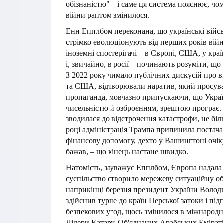
обізнаністю" – і саме ця система пояснює, чо
війни раптом змінилося.
Енн Епплбом переконана, що українські війсь
стрімко еволюціонують від перших років вій
іноземні спостерігачі – в Європі, США, у кра
і, звичайно, в росії – починають розуміти, що
З 2022 року чимало публічних дискусій про ві
та США, відтворювали наратив, який просува
пропаганда, мовчазно припускаючи, що Украї
чисельністю й озброєнням, зрештою програє.
зводилася до відстрочення катастрофи, не біл
році адміністрація Трампа припинила постача
фінансову допомогу, дехто у Вашингтоні очік
бажав, – що кінець настане швидко.
Натомість, зауважує Епплбом, Європа надала 
суспільство створило мережеву ситуаційну об
наприкінці березня президент України Воло
здійснив турне до країн Перської затоки і під
безпекових угод, щось змінилося в міжнародн
Лідери Катару, Об'єднаних Арабських Еміратів