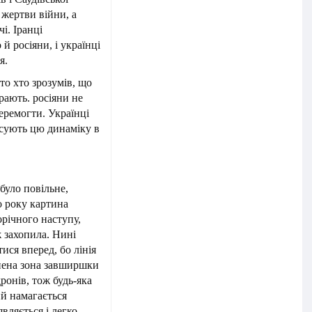
 жертви війни, а
і. Іранці
й росіяни, і українці
я.
то хто зрозумів, що
рають. росіяни не
еремогти. Українці
исують цю динаміку в
було повільне,
о року картина
орічного наступу,
ж захопила. Нині
ися вперед, бо лінія
онена зона завширшки
дронів, тож будь-яка
ий намагається
являється і легко