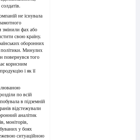
 солдатів.
омпаній не існувала
грамотного
и змінили фах або
стити свою країну.
країнських оборонних
, політики. Минулих
ін повернувся того
жає корисним
продукцію і як її
налюваною
розділи по всій
 побувала в підземній
екранів відстежували
боронний аналітик
в, моніторів,
обуваних у боях
ережевою ситуаційною