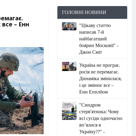
ГОЛОВНІ НОВИНИ
ремагає.
 все – Енн
"Цікаву статтю
написав 7-й
найбагатший
боярин Московії" -
Джон Сміт
Україна не програє.
росія не перемагає.
Динаміка змінилася,
і це змінює все –
Енн Епплбом
"Синдром
стерв'ятника: Чому
всі сусіди одночасно
вп’ялися в
Україну??" -