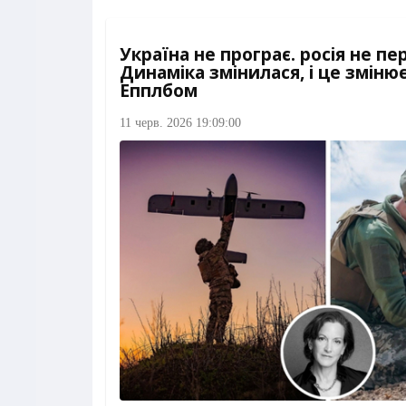
Україна не програє. росія не пе
Динаміка змінилася, і це змінює
Епплбом
11 черв. 2026 19:09:00