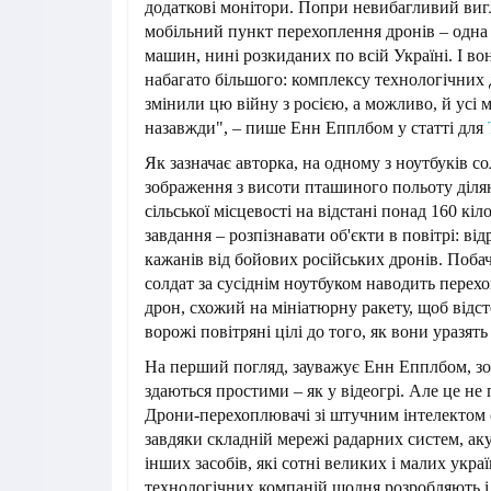
додаткові монітори. Попри невибагливий вигл
мобільний пункт перехоплення дронів – одна 
машин, нині розкиданих по всій Україні. І во
набагато більшого: комплексу технологічних 
змінили цю війну з росією, а можливо, й усі 
назавжди", – пише Енн Епплбом у статті для
Як зазначає авторка, на одному з ноутбуків со
зображення з висоти пташиного польоту діля
сільської місцевості на відстані понад 160 кіл
завдання – розпізнавати об'єкти в повітрі: відр
кажанів від бойових російських дронів. Поба
солдат за сусіднім ноутбуком наводить пере
дрон, схожий на мініатюрну ракету, щоб від
ворожі повітряні цілі до того, як вони уразять 
На перший погляд, зауважує Енн Епплбом, з
здаються простими – як у відеогрі. Але це не
Дрони-перехоплювачі зі штучним інтелектом
завдяки складній мережі радарних систем, ак
інших засобів, які сотні великих і малих укра
технологічних компаній щодня розробляють 