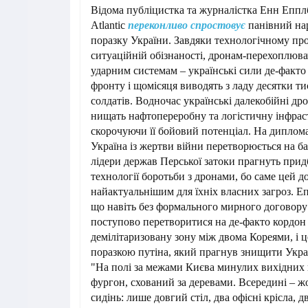
Відома публіцистка та журналістка Енн Епплб
Atlantic
переконливо спростовує
панівний на
поразку України. Завдяки технологічному пр
ситуаційній обізнаності, дронам-перехоплюва
ударним системам – українські сили де-факто
фронту і щомісяця виводять з ладу десятки т
солдатів. Водночас українські далекобійні д
нищать нафтопереробну та логістичну інфраст
скорочуючи її бойовий потенціал. На диплом
Україна із жертви війни перетворюється на б
лідери держав Перської затоки прагнуть прид
технології боротьби з дронами, бо саме цей до
найактуальнішим для їхніх власних загроз. 
що навіть без формального мирного договору
поступово перетворитися на де-факто кордон
демілітаризовану зону між двома Кореями, і ц
поразкою путіна, який прагнув знищити Украї
"На полі за межами Києва минулих вихідних 
фургон, схований за деревами. Всередині – 
сидінь: лише довгий стіл, два офісні крісла, д