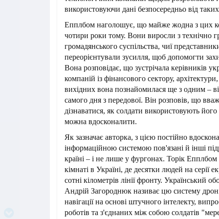
використовуючи дані безпосередньо від таких
Епплбом наголошує, що майже жодна з цих к
чотири роки тому. Вони виросли з технічно 
громадянського суспільства, чиї представник
переорієнтували зусилля, щоб допомогти захи
Вона розповідає, що зустрічала керівників у
компаній із фінансового сектору, архітектури
вихідних вона познайомилася ще з одним – в
самого дня з передової. Він розповів, що вва
дізнаватися, як солдати використовують його 
можна вдосконалити.
Як зазначає авторка, з цією постійно вдоско
інформаційною системою пов'язані й інші під
країні – і не лише у фургонах. Торік Епплбом
кімнаті в Україні, де десятки людей на серії 
сотні кілометрів лінії фронту. Український о
Андрій Загороднюк називає цю систему дроні
навігації на основі штучного інтелекту, випр
роботів та з'єднаних між собою солдатів "м