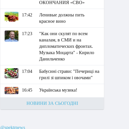
ОКОНЧАНИЯ «СВО»
17:42
Ленивые должны пить
красное вино
17:23
"Как они скулят по всем
каналам, в СМИ и на
дипломатических фронтах.
Музыка Моцарта" - Кирило
Данильченко
17:04
Бабусині страви: "Печериці на
грилі зі шпиком і овочами"
16:45
Українська музика!
НОВИНИ ЗА СЬОГОДНІ
@spektrnews