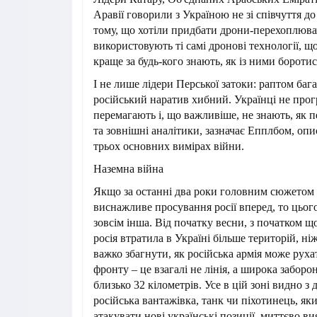
Аравії говорили з Україною не зі співчуття до
тому, що хотіли придбати дрони-перехоплювач
використовують ті самі дронові технології, що 
краще за будь-кого знають, як із ними боротис
І не лише лідери Перської затоки: раптом бага
російський наратив хибний. Українці не прог
перемагають і, що важливіше, не знають, як п
та зовнішні аналітики, зазначає Епплбом, оп
трьох основних вимірах війни.
Наземна війна
Якщо за останні два роки головним сюжетом 
виснажливе просування росії вперед, то цьог
зовсім інша. Від початку весни, з початком щ
росія втратила в Україні більше територій, ні
важко збагнути, як російська армія може рухат
фронту – це взагалі не лінія, а широка забор
близько 32 кілометрів. Усе в цій зоні видно з 
російська вантажівка, танк чи піхотинець, як
атакувати нові українські позиції, миттєво ви