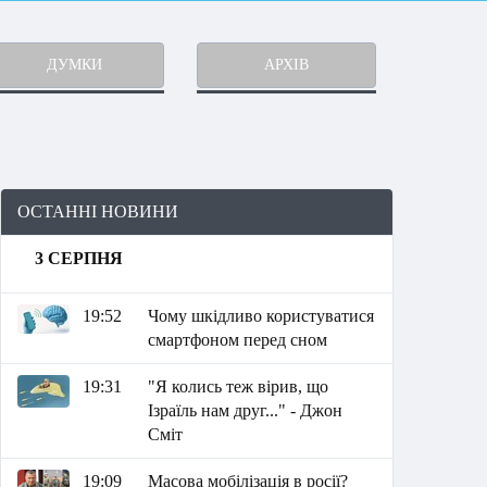
ДУМКИ
АРХІВ
ОСТАННІ НОВИНИ
3 СЕРПНЯ
19:52
Чому шкідливо користуватися
смартфоном перед сном
19:31
"Я колись теж вірив, що
Ізраїль нам друг..." - Джон
Сміт
19:09
Масова мобілізація в росії?