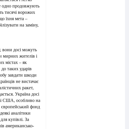
се одно продовжують
ть тисячі ворожих
що їхня мета –
ілізувати на заміну,
, вони досі можуть
и мирних жителів і
х містах – як
 до таких ударів
собу завдати шкоди
країнців не вистачає
лістичних ракет,
ається. Україна досі
зі США, особливо на
но європейський фонд
 деякі аналітики
для купівлі. За
нів американсько-