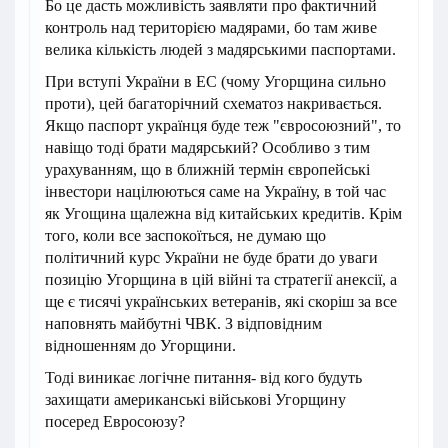
Бо це дасть можливість заявляти про фактичний
контроль над територією мадярами, бо там живе
велика кількість людей з мадярськими паспортами.
При вступі України в ЕС (чому Угорщина сильно
проти), цей багаторічний схематоз накривається.
Якщо паспорт українця буде теж "євросоюзний", то
навіщо тоді брати мадярський? Особливо з тим
урахуванням, що в ближній термін європейські
інвестори націлюються саме на Україну, в той час
як Угощина щалежна від китайських кредитів. Крім
того, коли все заспокоїться, не думаю що
політичний курс України не буде брати до уваги
позицію Угорщина в цій війні та стратегії анексії, а
ще є тисячі українських ветеранів, які скоріш за все
наповнять майбутні ЧВК. З відповідним
відношенням до Угорщини.
Тоді виникає логічне питання- від кого будуть
захищати американські військові Угорщину
посеред Евросоюзу?