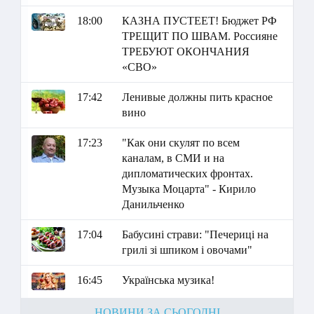
18:00
КАЗНА ПУСТЕЕТ! Бюджет РФ
ТРЕЩИТ ПО ШВАМ. Россияне
ТРЕБУЮТ ОКОНЧАНИЯ
«СВО»
17:42
Ленивые должны пить красное
вино
17:23
"Как они скулят по всем
каналам, в СМИ и на
дипломатических фронтах.
Музыка Моцарта" - Кирило
Данильченко
17:04
Бабусині страви: "Печериці на
грилі зі шпиком і овочами"
16:45
Українська музика!
НОВИНИ ЗА СЬОГОДНІ