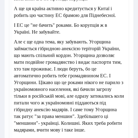
А ще ця країна активно кредитується у Китаї і
робить цю частину ЕС брамою для Піднебесної.
І ЕС це "не бачить" роками. Бо корупція ж в
Україні. Не забувайте.
Але є ще одна тема, яку забувають. Угорщина
займається гібридною анексією теріторій України,
що мають спільний кордон. Угорщина дозволяє
мати подвійне громадянство і видає паспорти тим,
хто там проживає. І люди беруть, бо це
автоматично робить тебе громадянином ЕС. І
Угорщини. Цікаво що це роками нікого не парило з
україномовного населення, які бачили загрозу
тільки в російській мові, але одразу затикались коли
питали чого ж україномовні піддаються під
гібридну анексію мадярів. І саме тому Угорщина
так ратує "за права меншин". Здебільшего ці
"меншини"- українці. Колишні. Яких треба робити
мадярами, вчити мову і таке інше.