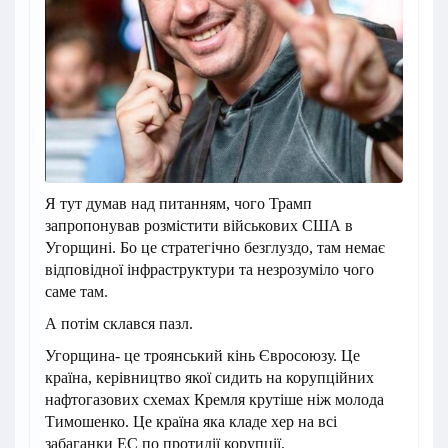
Я тут думав над питанням, чого Трамп
запропонував розмістити військових США в
Угорщині. Бо це стратегічно безглуздо, там немає
відповідної інфраструктури та незрозуміло чого
саме там.
А потім склався пазл.
Угорщина- це троянський кінь Євросоюзу. Це
країна, керівництво якої сидить на корупційних
нафтогазових схемах Кремля крутіше ніж молода
Тимошенко. Це країна яка кладе хер на всі
забаганки ЕС по протидії корупції.