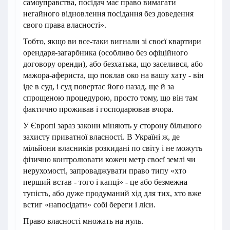
самоуправства, посідач має право вимагати
негайного відновлення посідання без доведення
свого права власності».
Тобто, якщо ви все-таки вигнали зі своєї квартири
орендаря-загарбника (особливо без офіційного
договору оренди), або безхатька, що заселився, або
мажора-афериста, що поклав око на вашу хату - він
іде в суд, і суд повертає його назад, ще й за
спрощеною процедурою, просто тому, що він там
фактично проживав і господарював вчора.
​У Європі зараз закони міняють у сторону більшого
захисту приватної власності. В Україні ж, де
мільйони власників розкидані по світу і не можуть
фізично контролювати кожен метр своєї землі чи
нерухомості, запроваджувати право типу «хто
перший встав - того і капці» - це або безмежна
тупість, або дуже продуманий хід для тих, хто вже
встиг «напосідати» собі береги і ліси.
Право власності множать на нуль.