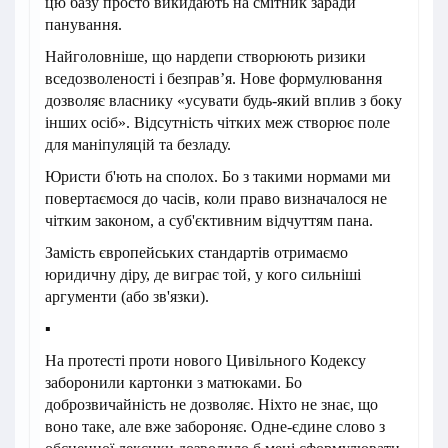
цю базу просто викидають на смітник заради
панування.
Найголовніше, що нардепи створюють ризики
вседозволеності і безправ’я. Нове формулювання
дозволяє власнику «усувати будь-який вплив з боку
інших осіб». Відсутність чітких меж створює поле
для маніпуляцій та безладу.
Юристи б'ють на сполох. Бо з такими нормами ми
повертаємося до часів, коли право визначалося не
чітким законом, а суб'єктивним відчуттям пана.
Замість європейських стандартів отримаємо
юридичну діру, де виграє той, у кого сильніші
аргументи (або зв'язки).
▪︎
На протесті проти нового Цивільного Кодексу
заборонили картонки з матюками. Бо
доброзвичайність не дозволяє. Ніхто не знає, що
воно таке, але вже забороняє. Одне-єдине слово з