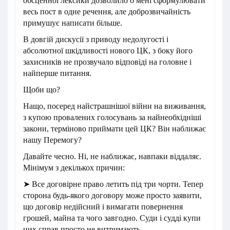
обсценної лексики дозволило б мені сформулювати
весь пост в одне речення, але доброзвичайність
примушує написати більше.
В довгій дискусії з приводу недолугості і
абсолютної шкідливості нового ЦК, з боку його
захисників не прозвучало відповіді на головне і
найперше питання.
Щоби що?
Нащо, посеред найстрашнішої війни на виживання,
з купою провалених голосувань за найнеобхідніші
закони, терміново приймати цей ЦК? Він наближає
нашу Перемогу?
Давайте чесно. Ні, не наближає, навпаки віддаляє.
Мінімум з декількох причин:
➤ Все договірне право летить під три чорти. Тепер
сторона будь-якого договору може просто заявити,
що договір недійсний і вимагати повернення
грошей, майна та чого завгодно. Суди і судді купи
цих справ просто не витримають.