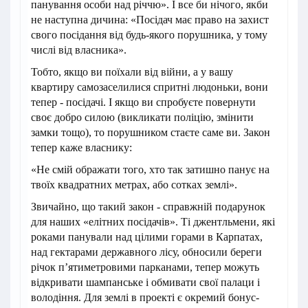
панування особи над річчю». І все би нічого, якби
не наступна дичина: «Посідач має право на захист
свого посідання від будь-якого порушника, у тому
числі від власника».
Тобто, якщо ви поїхали від війни, а у вашу
квартиру самозаселилися спритні людоньки, вони
тепер - посідачі. І якщо ви спробуєте повернути
своє добро силою (викликати поліцію, змінити
замки тощо), то порушником стаєте саме ви. Закон
тепер каже власнику:
«Не смій ображати того, хто так затишно панує на
твоїх квадратних метрах, або сотках землі».
​Звичайно, що такий закон - справжній подарунок
для наших «елітних посідачів». Ті джентльмени, які
роками панували над цілими горами в Карпатах,
над гектарами державного лісу, обносили береги
річок п’ятиметровими парканами, тепер можуть
відкривати шампанське і обмивати свої палаци і
володіння. Для землі в проекті є окремий бонус-