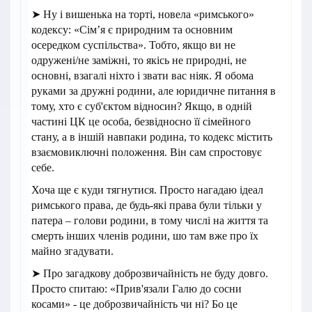
➤ Ну і вишенька на торті, новела «римського»
кодексу: «Сім’я є природним та основним
осередком суспільства». Тобто, якщо ви не
одружені/не заміжні, то якісь не природні, не
основні, взагалі ніхто і звати вас ніяк. Я обома
руками за дружні родини, але юридичне питання в
тому, хто є суб'єктом відносин? Якщо, в одній
частині ЦК це особа, безвідносно її сімейного
стану, а в іншій навпаки родина, то кодекс містить
взаємовиключні положення. Він сам спростовує
себе.
Хоча ще є куди тягнутися. Просто нагадаю ідеал
римського права, де будь-які права були тільки у
патера – голови родини, в тому числі на життя та
смерть інших членів родини, шо там вже про їх
майно згадувати.
➤ Про загадкову доброзвичайність не буду довго.
Просто спитаю: «Прив'язали Галю до сосни
косами» - це доброзвичайність чи ні? Бо це