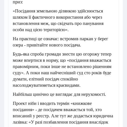
приз:
«Посідання земельною ділянкою здійснюється
шляхом її фактичного використання або через
встановлення меж, що свідчать про панування
особи над цією територією».
На практиці це означає: встромив паркан у берег
озера - привітайте нового посідача.
Будь-яка спроба громади знести цю огорожу тепер
може впертися в норму, що «посідання вважається
правомірним, поки інше не встановлено рішенням
суду». А поки наш найчесніший суд сто років буде
думати, елітний посідач спокійно
насолоджуватиметься краєвидами.
​Найбільш цинічно це виглядає для нерухомості.
Проект ніби і вводить термін «книжкове
посідання» - де посідачем вважається той, хто
вписаний у реєстр. Але тут же додається юридична
лазівка: «У разі позбавлення посідання внаслідок