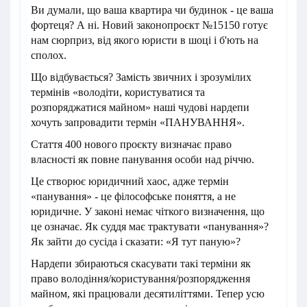
Ви думали, що ваша квартира чи будинок - це ваша
фортеця? А ні. Новий законопроєкт №15150 готує
нам сюрприз, від якого юристи в шоці і б'ють на
сполох.
Що відбувається? Замість звичних і зрозумілих
термінів «володіти, користуватися та
розпоряджатися майном» наші чудові нардепи
хочуть запровадити термін «ПАНУВАННЯ».
Стаття 400 нового проєкту визначає право
власності як повне панування особи над річчю.
Це створює юридичний хаос, адже термін
«панування» - це філософське поняття, а не
юридичне. У законі немає чіткого визначення, що
це означає. Як суддя має трактувати «панування»?
Як зайти до сусіда і сказати: «Я тут паную»?
Нардепи збираються скасувати такі терміни як
право володіння/користування/розпорядження
майном, які працювали десятиліттями. Тепер усю