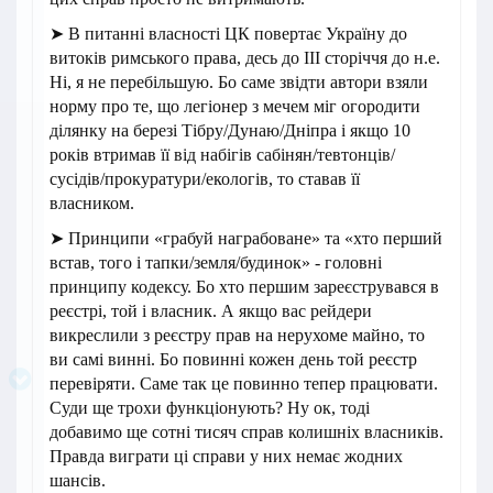
➤ В питанні власності ЦК повертає Україну до
витоків римського права, десь до ІІІ сторіччя до н.е.
Ні, я не перебільшую. Бо саме звідти автори взяли
норму про те, що легіонер з мечем міг огородити
ділянку на березі Тібру/Дунаю/Дніпра і якщо 10
років втримав її від набігів сабінян/тевтонців/
сусідів/прокуратури/екологів, то ставав її
власником.
➤ Принципи «грабуй награбоване» та «хто перший
встав, того і тапки/земля/будинок» - головні
принципу кодексу. Бо хто першим зареєструвався в
реєстрі, той і власник. А якщо вас рейдери
викреслили з реєстру прав на нерухоме майно, то
ви самі винні. Бо повинні кожен день той реєстр
перевіряти. Саме так це повинно тепер працювати.
Суди ще трохи функціонують? Ну ок, тоді
добавимо ще сотні тисяч справ колишніх власників.
Правда виграти ці справи у них немає жодних
шансів.