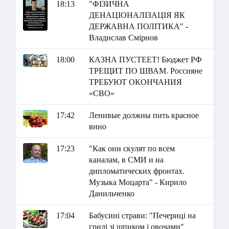
18:13
"ФІЗИЧНА
ДЕНАЦІОНАЛІЗАЦІЯ ЯК
ДЕРЖАВНА ПОЛІТИКА" -
Владислав Смірнов
18:00
КАЗНА ПУСТЕЕТ! Бюджет РФ
ТРЕЩИТ ПО ШВАМ. Россияне
ТРЕБУЮТ ОКОНЧАНИЯ
«СВО»
17:42
Ленивые должны пить красное
вино
17:23
"Как они скулят по всем
каналам, в СМИ и на
дипломатических фронтах.
Музыка Моцарта" - Кирило
Данильченко
17:04
Бабусині страви: "Печериці на
грилі зі шпиком і овочами"