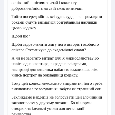
оспіваний в піснях звичай і кожен ту
доброзвичайність на свій смак визначає.
Тобто посеред війни, всі суди, судді і всі громадяни
роками будуть займатися розгрібанням наслідків
цього кодексу.
Щоби що?
Щоби задовольнити жагу його авторів і особисто
спікера Стефанчука до академічної слави?
А чи не забагато витрат для їх марнославства? Бо
навіть одна квартира, вкрадена рейдерами,
насправді для власника набагато важливіша, ніж
чийсь портрет на обкладинці кодексу.
Тому цей кодекс неможливо виправити, його треба
виключати з голосування і забути як страшний сон
Закликаємо нардепів не голосувати цей злочинний
законопроєкт у другому читанні. Бо ці норми
створюють ідеальні умови для легалізації
рейдерства.