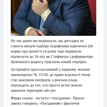
Не так давно ми видихнули, що дитсадки не
стануть місцем підбору педофілами наречених (бо
норму про шлюб із 14 років таки вирішили
підтягнути до 16-ти), як Стефанчук і реформатори
Цивільного кодексу підігнали новий сюрприз.
Зустрічайте проголосований у першому читанні
законопроєкт № 15150, де право власності тепер
стає красивим папірцем, а реальна влада
переходить до тих, хто просто встиг вчасно
захопити територію або річ.
​Фішка сезону - інститут «посідання». Проєкт
закону говорить: «Посіданням є фактичне