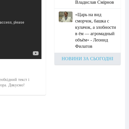
Владислав Смірнов
«Царь на вид
сморчок, башка с
кулачок, а злобности
в ём — агромадный
объём» - Леонид
Филатов
НОВИНИ ЗА СЬОГОДНІ
еобхідний текст і
тора. Дякуємо!