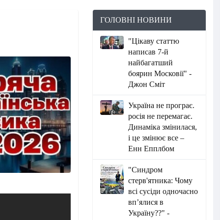
ГОЛОВНІ НОВИНИ
"Цікаву статтю
написав 7-й
найбагатший
боярин Московії" -
Джон Сміт
Україна не програє.
росія не перемагає.
Динаміка змінилася,
і це змінює все –
Енн Епплбом
"Синдром
стерв'ятника: Чому
всі сусіди одночасно
вп’ялися в
Україну??" -