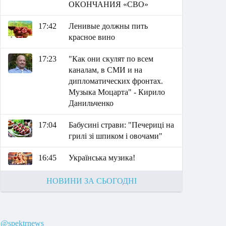
ОКОНЧАНИЯ «СВО»
17:42
Ленивые должны пить
красное вино
17:23
"Как они скулят по всем
каналам, в СМИ и на
дипломатических фронтах.
Музыка Моцарта" - Кирило
Данильченко
17:04
Бабусині страви: "Печериці на
грилі зі шпиком і овочами"
16:45
Українська музика!
НОВИНИ ЗА СЬОГОДНІ
@spektrnews