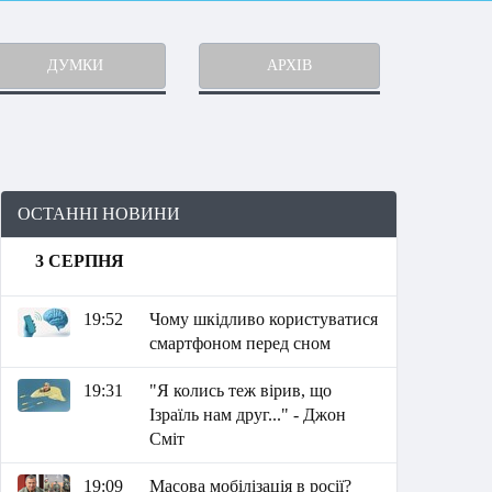
ДУМКИ
АРХІВ
ОСТАННІ НОВИНИ
3 СЕРПНЯ
19:52
Чому шкідливо користуватися
смартфоном перед сном
19:31
"Я колись теж вірив, що
Ізраїль нам друг..." - Джон
Сміт
19:09
Масова мобілізація в росії?