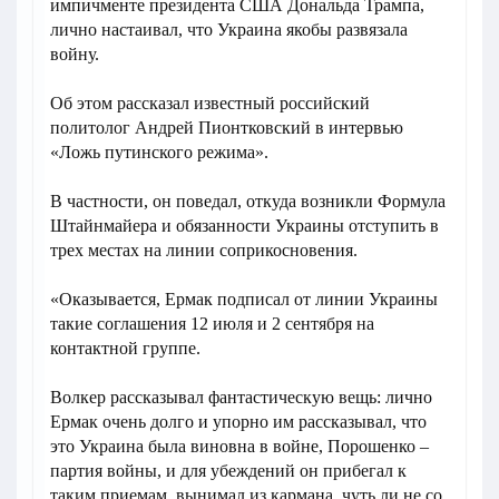
импичменте президента США Дональда Трампа,
лично настаивал, что Украина якобы развязала
войну.
Об этом рассказал известный российский
политолог Андрей Пионтковский в интервью
«Ложь путинского режима».
В частности, он поведал, откуда возникли Формула
Штайнмайера и обязанности Украины отступить в
трех местах на линии соприкосновения.
«Оказывается, Ермак подписал от линии Украины
такие соглашения 12 июля и 2 сентября на
контактной группе.
Волкер рассказывал фантастическую вещь: лично
Ермак очень долго и упорно им рассказывал, что
это Украина была виновна в войне, Порошенко –
партия войны, и для убеждений он прибегал к
таким приемам, вынимал из кармана, чуть ли не со