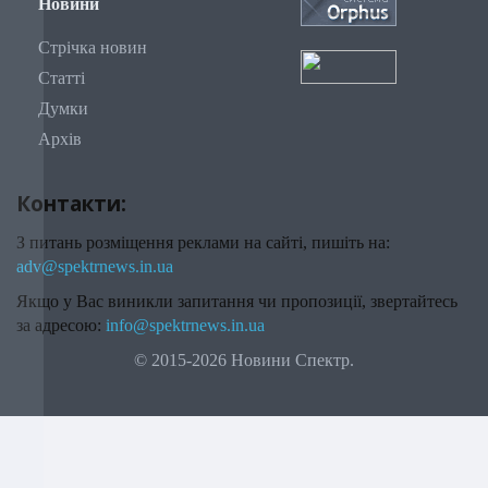
Новини
Стрічка новин
Статті
Думки
Архів
Контакти:
З питань розміщення реклами на сайті, пишіть на:
adv@spektrnews.in.ua
Якщо у Вас виникли запитання чи пропозиції, звертайтесь
за адресою:
info@spektrnews.in.ua
© 2015-2026 Новини Спектр.