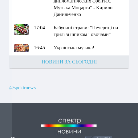
дипломатических фронтах.
Музыка Моцарта" - Кирило
Данильченко
17:04
Бабусині страви: "Печериці на
грилі зі шпиком і овочами"
16:45
Українська музика!
НОВИНИ ЗА СЬОГОДНІ
@spektrnews