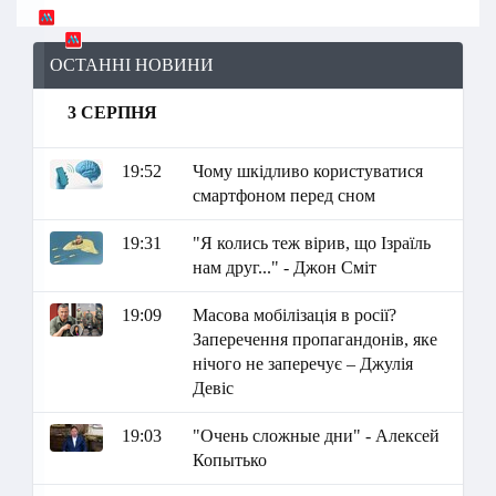
ОСТАННІ НОВИНИ
3 СЕРПНЯ
19:52
Чому шкідливо користуватися
смартфоном перед сном
19:31
"Я колись теж вірив, що Ізраїль
нам друг..." - Джон Сміт
19:09
Масова мобілізація в росії?
Заперечення пропагандонів, яке
нічого не заперечує – Джулія
Девіс
19:03
"Очень сложные дни" - Алексей
Копытько