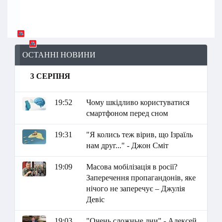
ОСТАННІ НОВИНИ
3 СЕРПНЯ
19:52
Чому шкідливо користуватися
смартфоном перед сном
19:31
"Я колись теж вірив, що Ізраїль
нам друг..." - Джон Сміт
19:09
Масова мобілізація в росії?
Заперечення пропагандонів, яке
нічого не заперечує – Джулія
Девіс
19:03
"Очень сложные дни" - Алексей