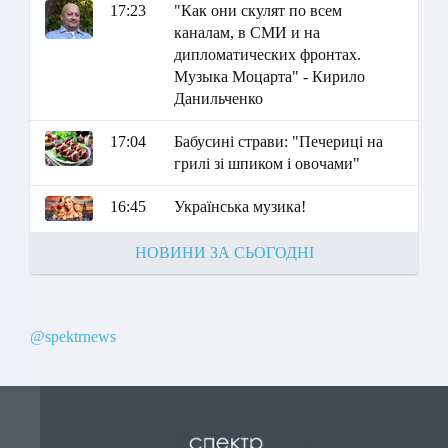
17:23
"Как они скулят по всем
каналам, в СМИ и на
дипломатических фронтах.
Музыка Моцарта" - Кирило
Данильченко
17:04
Бабусині страви: "Печериці на
грилі зі шпиком і овочами"
16:45
Українська музика!
НОВИНИ ЗА СЬОГОДНІ
@spektrnews