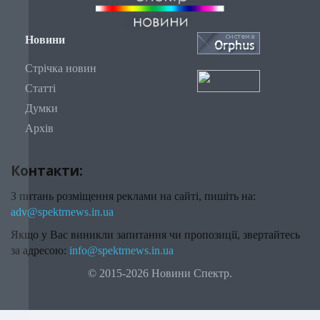
Новини
Стрічка новин
Статті
Думки
Архів
Контакти:
З питань розміщення реклами на сайті, пишіть на:
adv@spektrnews.in.ua
Якщо у Вас виникли запитання чи пропозиції, звертайтесь
за адресою:
info@spektrnews.in.ua
© 2015-2026 Новини Спектр.