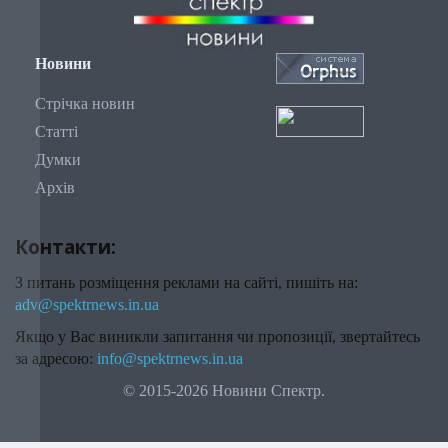
Новини
Стрічка новин
Статті
Думки
Архів
Контакти:
З питань розміщення реклами на сайті, пишіть на:
adv@spektrnews.in.ua
Якщо у Вас виникли запитання чи пропозиції, звертайтесь
за адресою:
info@spektrnews.in.ua
© 2015-2026 Новини Спектр.