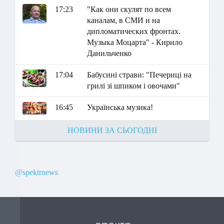
17:23
"Как они скулят по всем
каналам, в СМИ и на
дипломатических фронтах.
Музыка Моцарта" - Кирило
Данильченко
17:04
Бабусині страви: "Печериці на
грилі зі шпиком і овочами"
16:45
Українська музика!
НОВИНИ ЗА СЬОГОДНІ
@spektrnews