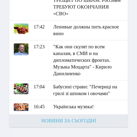
ТРЕЩИТ ПО ШВАМ. Россияне
ТРЕБУЮТ ОКОНЧАНИЯ
«СВО»
17:42
Ленивые должны пить красное
вино
17:23
"Как они скулят по всем
каналам, в СМИ и на
дипломатических фронтах.
Музыка Моцарта" - Кирило
Данильченко
17:04
Бабусині страви: "Печериці на
грилі зі шпиком і овочами"
16:45
Українська музика!
НОВИНИ ЗА СЬОГОДНІ