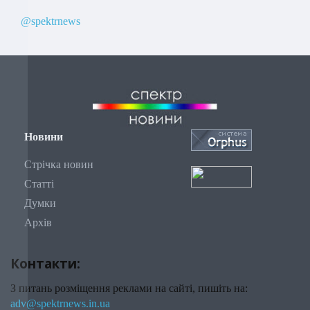
@spektrnews
Новини
Стрічка новин
Статті
Думки
Архів
Контакти:
З питань розміщення реклами на сайті, пишіть на:
adv@spektrnews.in.ua