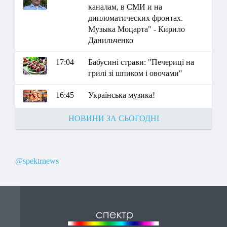
каналам, в СМИ и на
дипломатических фронтах.
Музыка Моцарта" - Кирило
Данильченко
17:04
Бабусині страви: "Печериці на
грилі зі шпиком і овочами"
16:45
Українська музика!
НОВИНИ ЗА СЬОГОДНІ
@spektrnews