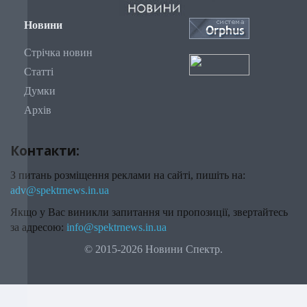
Новини
Стрічка новин
Статті
Думки
Архів
Контакти:
З питань розміщення реклами на сайті, пишіть на:
adv@spektrnews.in.ua
Якщо у Вас виникли запитання чи пропозиції, звертайтесь
за адресою:
info@spektrnews.in.ua
© 2015-2026 Новини Спектр.