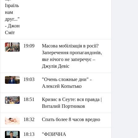
19:09
Масова мобілізація в росії?
Заперечення пропагандонів,
яке нічого не заперечує –
Джулія Девіс
19:03
"Очень сложные дни" -
Алексей Копытько
18:51
Кризис в Сеуте: вся правда |
Виталий Портников
18:32
Спать более 8 часов вредно
18:13
"ФІЗИЧНА