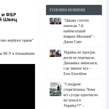
ГОЛОВНІ НОВИНИ
 и ФБР
ий Швец
"Цікаву статтю
написав 7-й
найбагатший
боярин Московії" -
Джон Сміт
Україна не програє.
ды ВСУ в ближайшие
росія не перемагає.
Динаміка змінилася,
і це змінює все –
Енн Епплбом
"Синдром
стерв'ятника: Чому
всі сусіди одночасно
вп’ялися в
Україну??" -