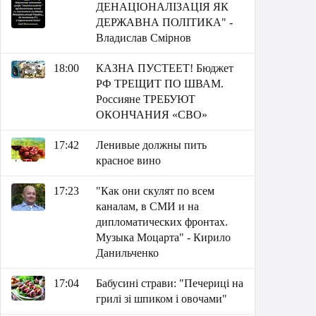
ДЕНАЦІОНАЛІЗАЦІЯ ЯК
ДЕРЖАВНА ПОЛІТИКА" -
Владислав Смірнов
18:00
КАЗНА ПУСТЕЕТ! Бюджет
РФ ТРЕЩИТ ПО ШВАМ.
Россияне ТРЕБУЮТ
ОКОНЧАНИЯ «СВО»
17:42
Ленивые должны пить
красное вино
17:23
"Как они скулят по всем
каналам, в СМИ и на
дипломатических фронтах.
Музыка Моцарта" - Кирило
Данильченко
17:04
Бабусині страви: "Печериці на
грилі зі шпиком і овочами"