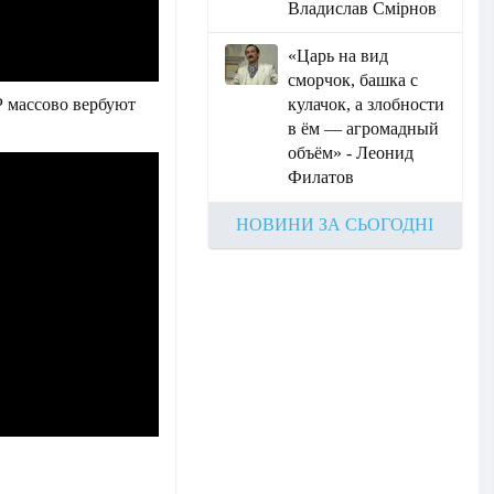
Владислав Смірнов
«Царь на вид
сморчок, башка с
Р массово вербуют
кулачок, а злобности
в ём — агромадный
объём» - Леонид
Филатов
НОВИНИ ЗА СЬОГОДНІ