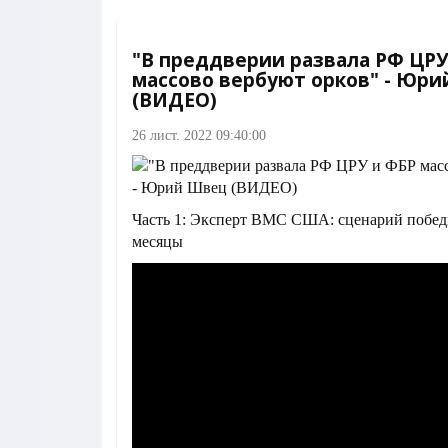
"В преддверии развала РФ ЦРУ
массово вербуют орков" - Юр
(ВИДЕО)
26 лист. 2022 09:40:00
Часть 1: Эксперт ВМС США: сценарий побе
месяцы