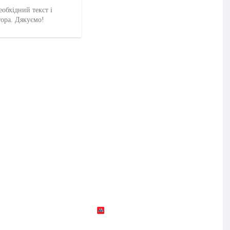
еобхідний текст і
тора. Дякуємо!