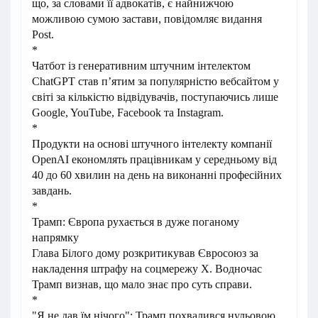
що, за словами її адвокатів, є найнижчою
можливою сумою застави, повідомляє видання
Post.
*
Чатбот із генеративним штучним інтелектом
ChatGPT став п’ятим за популярністю вебсайтом у
світі за кількістю відвідувачів, поступаючись лише
Google, YouTube, Facebook та Instagram.
*
Продукти на основі штучного інтелекту компанії
OpenAI економлять працівникам у середньому від
40 до 60 хвилин на день на виконанні професійних
завдань.
*
Трамп: Європа рухається в дуже поганому
напрямку
Глава Білого дому розкритикував Євросоюз за
накладення штрафу на соцмережу Х. Водночас
Трамп визнав, що мало знає про суть справи.
*
"Я не дав їм нічого": Трамп похвалився нульовою