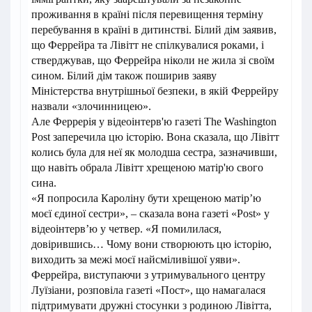
проживання в країні після перевищення терміну
перебування в країні в дитинстві. Білий дім заявив,
що Феррейра та Лівітт не спілкувалися роками, і
стверджував, що Феррейра ніколи не жила зі своїм
сином. Білий дім також поширив заяву
Міністерства внутрішньої безпеки, в якій Феррейру
назвали «злочинницею».
Але Феррерія у відеоінтерв'ю газеті The Washington
Post заперечила цю історію. Вона сказала, що Лівітт
колись була для неї як молодша сестра, зазначивши,
що навіть обрала Лівітт хрещеною матір'ю свого
сина.
«Я попросила Кароліну бути хрещеною матір’ю
моєї єдиної сестри», – сказала вона газеті «Post» у
відеоінтерв’ю у четвер. «Я помилилася,
довірившись… Чому вони створюють цю історію,
виходить за межі моєї найсміливішої уяви».
Феррейра, виступаючи з утримувального центру
Луїзіани, розповіла газеті «Пост», що намагалася
підтримувати дружні стосунки з родиною Лівітта,