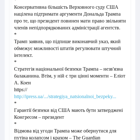
*
Консервативна більшість Верховного суду США
націлена підтримати аргументи Дональда Трампа
про те, що президент повинен мати право звільняти
членів непідпорядкованих адміністрації агентств.
*
Трамп заявив, що підпише виконавчий указ, який
обмежує можливості штатів регулювати штучний
інтелект.
*
Стратегія національної безпеки Трампа – незв'язна
балаканина. Втім, у ній є три цінні моменти – Еліот
А. Коен
https://
http://ipress.ua/.../strategiya_natsionalnoi_bezpeky...
*
Гарантії безпеки від США мають бути затверджені
Конгресом – президент
*
Відмова від угоди Трампа може обернутися для
путіна колапсом і крахом – The Guardian