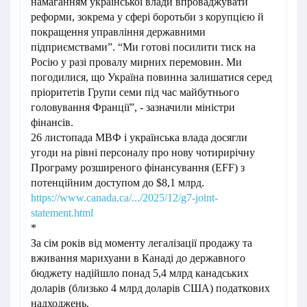
намаганням української влади впроваджувати
реформи, зокрема у сфері боротьби з корупцією й
покращення управління державними
підприємствами”. “Ми готові посилити тиск на
Росію у разі провалу мирних перемовин. Ми
погодилися, що Україна повинна залишатися серед
пріоритетів Групи семи під час майбутнього
головування Франції”, - зазначили міністри
фінансів.
26 листопада МВФ і українська влада досягли
угоди на рівні персоналу про нову чотирирічну
Програму розширеного фінансування (EFF) з
потенційним доступом до $8,1 млрд.
https://www.canada.ca/.../2025/12/g7-joint-
statement.html
*
За сім років від моменту легалізації продажу та
вживання марихуани в Канаді до державного
бюджету надійшло понад 5,4 млрд канадських
доларів (близько 4 млрд доларів США) податкових
надходжень.