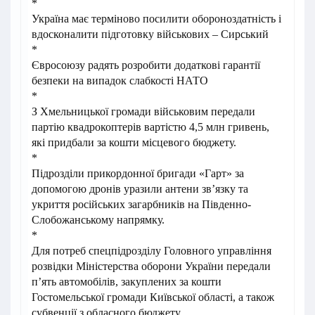
*
Україна має терміново посилити обороноздатність і
вдосконалити підготовку військових – Сирський
*
Євросоюзу радять розробити додаткові гарантії
безпеки на випадок слабкості НАТО
*
З Хмельницької громади військовим передали
партію квадрокоптерів вартістю 4,5 млн гривень,
які придбали за кошти місцевого бюджету.
*
Підрозділи прикордонної бригади «Гарт» за
допомогою дронів уразили антени зв’язку та
укриття російських загарбників на Південно-
Слобожанському напрямку.
*
Для потреб спецпідрозділу Головного управління
розвідки Міністерства оборони України передали
пʼять автомобілів, закуплених за кошти
Гостомельської громади Київської області, а також
субвенції з обласного бюджету.