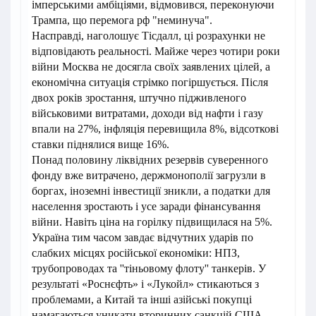
імперськими амбіціями, відмовився, переконуючи
Трампа, що перемога рф "неминуча".
Насправді, наголошує Тісдалл, ці розрахунки не
відповідають реальності. Майже через чотири роки
війни Москва не досягла своїх заявлених цілей, а
економічна ситуація стрімко погіршується. Після
двох років зростання, штучно підживленого
військовими витратами, доходи від нафти і газу
впали на 27%, інфляція перевищила 8%, відсоткові
ставки піднялися вище 16%.
Понад половину ліквідних резервів суверенного
фонду вже витрачено, держмонополії загрузли в
боргах, іноземні інвестиції зникли, а податки для
населення зростають і усе заради фінансування
війни. Навіть ціна на горілку підвищилася на 5%.
Україна тим часом завдає відчутних ударів по
слабких місцях російської економіки: НПЗ,
трубопроводах та ''тіньовому флоту'' танкерів. У
результаті «Роснєфть» і «Лукойл» стикаються з
проблемами, а Китай та інші азійські покупці
намагаються уникати вторинних санкцій США.