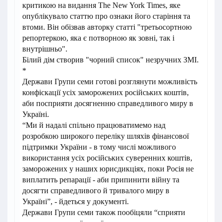
критикою на видання The New York Times, яке
опублікувало статтю про ознаки його старіння та
втоми. Він обізвав авторку статті "третьосортною
репортеркою, яка є потворною як зовні, так і
внутрішньо".
Білий дім створив "чорний список" незручних ЗМІ.
*
Держави Групи семи готові розглянути можливість
конфіскації усіх заморожених російських коштів,
аби посприяти досягненню справедливого миру в
Україні.
“Ми й надалі спільно працюватимемо над
розробкою широкого переліку шляхів фінансової
підтримки України - в тому числі можливого
використання усіх російських суверенних коштів,
заморожених у наших юрисдикціях, поки Росія не
виплатить репарації - аби припинити війну та
досягти справедливого й тривалого миру в
Україні”, - йдеться у документі.
Держави Групи семи також пообіцяли “сприяти