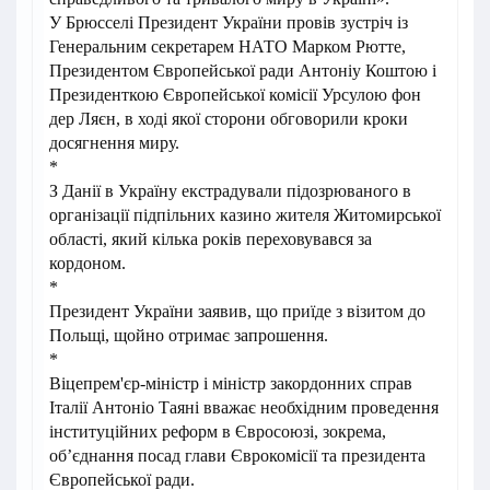
У Брюсселі Президент України провів зустріч із
Генеральним секретарем НАТО Марком Рютте,
Президентом Європейської ради Антоніу Коштою і
Президенткою Європейської комісії Урсулою фон
дер Ляєн, в ході якої сторони обговорили кроки
досягнення миру.
*
З Данії в Україну екстрадували підозрюваного в
організації підпільних казино жителя Житомирської
області, який кілька років переховувався за
кордоном.
*
Президент України заявив, що приїде з візитом до
Польщі, щойно отримає запрошення.
*
Віцепрем'єр-міністр і міністр закордонних справ
Італії Антоніо Таяні вважає необхідним проведення
інституційних реформ в Євросоюзі, зокрема,
об’єднання посад глави Єврокомісії та президента
Європейської ради.