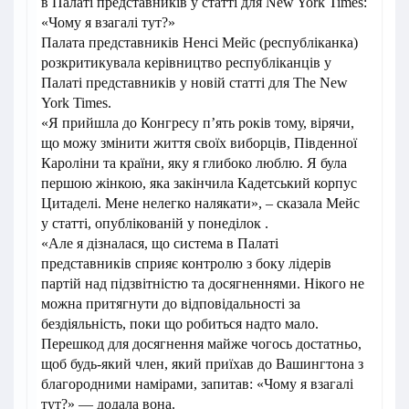
в Палаті представників у статті для New York Times:
«Чому я взагалі тут?»
Палата представників Ненсі Мейс (республіканка)
розкритикувала керівництво республіканців у
Палаті представників у новій статті для The New
York Times.
«Я прийшла до Конгресу п’ять років тому, вірячи,
що можу змінити життя своїх виборців, Південної
Кароліни та країни, яку я глибоко люблю. Я була
першою жінкою, яка закінчила Кадетський корпус
Цитаделі. Мене нелегко налякати», – сказала Мейс
у статті, опублікованій у понеділок .
«Але я дізналася, що система в Палаті
представників сприяє контролю з боку лідерів
партій над підзвітністю та досягненнями. Нікого не
можна притягнути до відповідальності за
бездіяльність, поки що робиться надто мало.
Перешкод для досягнення майже чогось достатньо,
щоб будь-який член, який приїхав до Вашингтона з
благородними намірами, запитав: «Чому я взагалі
тут?» — додала вона.