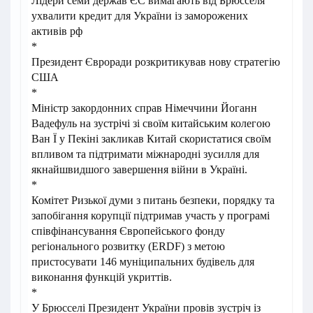
Лідери семи держав ЄС вимагають від Брюсселя
ухвалити кредит для України із заморожених
активів рф
*
Президент Євроради розкритикував нову стратегію
США
*
Міністр закордонних справ Німеччини Йоганн
Вадефуль на зустрічі зі своїм китайським колегою
Ван Ї у Пекіні закликав Китай скористатися своїм
впливом та підтримати міжнародні зусилля для
якнайшвидшого завершення війни в Україні.
*
Комітет Ризької думи з питань безпеки, порядку та
запобігання корупції підтримав участь у програмі
співфінансування Європейського фонду
регіонального розвитку (ERDF) з метою
пристосувати 146 муніципальних будівель для
виконання функцій укриттів.
*
У Брюсселі Президент України провів зустріч із