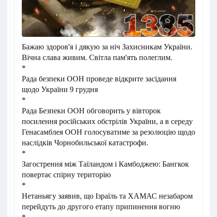
Бажаю здоров'я і дякую за ніч Захисникам України.
Вічна слава живим. Світла пам'ять полеглим.
*
Рада безпеки ООН проведе відкрите засідання
щодо України 9 грудня
*
Рада Безпеки ООН обговорить у вівторок
посилення російських обстрілів України, а в середу
Генасамблея ООН голосуватиме за резолюцію щодо
наслідків Чорнобильської катастрофи.
*
Загострення між Таїландом і Камбоджею: Бангкок
повертає спірну територію
*
Нетаньягу заявив, що Ізраїль та ХАМАС незабаром
перейдуть до другого етапу припинення вогню