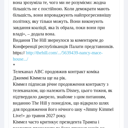
вона зрозуміла те, чого ми не розуміємо: жодна
більшість не є постійною. Коли демократи мають
більшість, вони впроваджують найпрогресивнішу
політику, яку тільки можуть. Вони виконують
завдання коаліції, яка їх обрала, поки вони при
владі», – додала вона.
Видання The Hill звернулося за коментарем до
Конференції республіканців Палати представників.
https://
http://thehill.com/.../5639439-nancy-mace-
house.../
*
Телеканал ABC продовжив контракт коміка
Джиммі Кіммела ще на рік.
Кіммел підписав річне продовження контракту з
телеканалом, що належить Disney, цього тижня, як
підтвердило джерело, знайоме з цим питанням,
виданню The Hill у понеділок, що відкрило шлях
для продовження його нічного шоу «Jimmy Kimmel
Live!» до травня 2027 року.
Кіммел часто критикує президента Трампа і