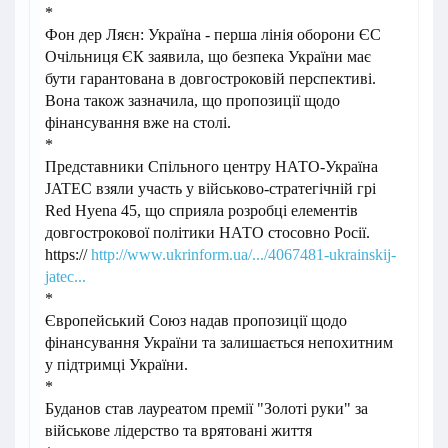
*
Фон дер Ляєн: Україна - перша лінія оборони ЄС
Очільниця ЄК заявила, що безпека України має
бути гарантована в довгостроковій перспективі.
Вона також зазначила, що пропозиції щодо
фінансування вже на столі.
*
Представники Спільного центру НАТО-Україна
JATEC взяли участь у військово-стратегічній грі
Red Hyena 45, що сприяла розробці елементів
довгострокової політики НАТО стосовно Росії.
https://
http://www.ukrinform.ua/.../4067481-ukrainskij-
jatec...
*
Європейський Союз надав пропозиції щодо
фінансування України та залишається непохитним
у підтримці України.
*
Буданов став лауреатом премії "Золоті руки" за
військове лідерство та врятовані життя