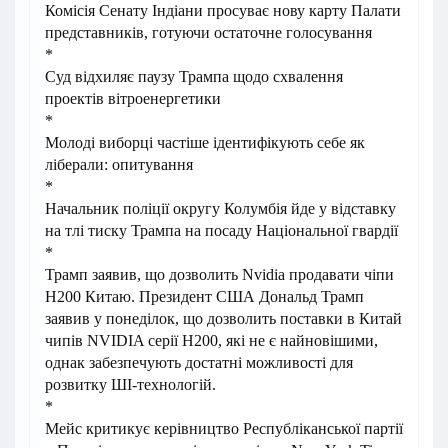
Комісія Сенату Індіани просуває нову карту Палати
представників, готуючи остаточне голосування
*
Суд відхиляє паузу Трампа щодо схвалення
проектів вітроенергетики
*
Молоді виборці частіше ідентифікують себе як
ліберали: опитування
*
Начальник поліції округу Колумбія йде у відставку
на тлі тиску Трампа на посаду Національної гвардії
*
Трамп заявив, що дозволить Nvidia продавати чіпи
H200 Китаю. Президент США Дональд Трамп
заявив у понеділок, що дозволить поставки в Китай
чипів NVIDIA серії H200, які не є найновішими,
однак забезпечують достатні можливості для
розвитку ШІ-технологій.
*
Мейс критикує керівництво Республіканської партії