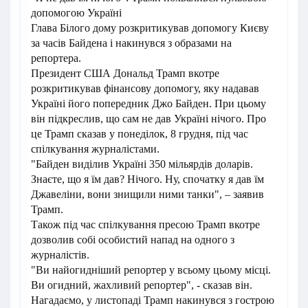
допомогою Україні
Глава Білого дому розкритикував допомогу Києву
за часів Байдена і накинувся з образами на
репортера.
Президент США Дональд Трамп вкотре
розкритикував фінансову допомогу, яку надавав
Україні його попередник Джо Байден. При цьому
він підкреслив, що сам не дав Україні нічого. Про
це Трамп сказав у понеділок, 8 грудня, під час
спілкування журналістами.
"Байден виділив Україні 350 мільярдів доларів.
Знаєте, що я їм дав? Нічого. Ну, спочатку я дав їм
Джавеліни, вони знищили ними танки", – заявив
Трамп.
Також під час спілкування пресою Трамп вкотре
дозволив собі особистий напад на одного з
журналістів.
"Ви найогидніший репортер у всьому цьому місці.
Ви огидний, жахливий репортер", - сказав він.
Нагадаємо, у листопаді Трамп накинувся з гострою