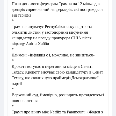
План допомоги фермерам Трампа на 12 мільярдів
доларів спрямований на фермерів, які постраждали
від тарифів
*
Трамп звинувачує Республіканську партію та
блакитні листки у застопоренні висунення
кандидатур на посаду прокурора США після
відходу Аліни Хабби
*
Даймон: «Інфляція є і, можливо, не знизиться»
*
Крокетт вступає в перегони за місце в Сенаті
Техасу. Крокетт висуває свою кандидатуру в Сенат
Техасу, що сколихнуло праймеріз Демократичної
партії
*
Верховний суд, ймовірно, розширить президентські
повноваження
*
Трамп про війну між Netflix та Paramount: «Жоден з