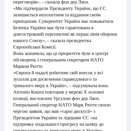
переговорів», – сказала фон дер Ляєн.
«Ми підтвердили Президенту України, що ЄС
залишається непохитним та відданим своїм
принципам. Суверенітет України має поважатися.
Безпека України має бути гарантована в
довгостроковій перспективі як перша лінія оборони
нашого Союзу», – сказала президентка
Європейської Комісії.
Вона зазначила, що ці пріоритети були в центрі
обговорень з генеральним секретарем НАТО
Марком Рютте.
«Європа й надалі робитиме свій внесок у всі
зусилля для досягнення справедливого та
тривалого миру в Україні», – підсумувала вона.
Антоніо Кошта повторив у мережі Х основні
позиції, висловлені Урсулою фон дер Ляєн.
Генеральний секретар НАТО Марк Рютте своєю
чергою заявив, що мав «гарні дискусії» з
Президентом України та лідерами ЄС «на
підтримку подальшого прогресу на шляху до
справедливого та тривалого миру в Україні».