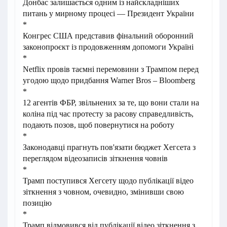
Донбас залишається одним із найскладніших
питань у мирному процесі — Президент України
*
Конгрес США представив фінальний оборонний
законопроєкт із продовженням допомоги Україні
*
Netflix провів таємні перемовини з Трампом перед
угодою щодо придбання Warner Bros – Bloomberg
*
12 агентів ФБР, звільнених за те, що вони стали на
коліна під час протесту за расову справедливість,
подають позов, щоб повернутися на роботу
*
Законодавці прагнуть пов'язати бюджет Хегсета з
переглядом відеозаписів зіткнення човнів
*
Трамп поступився Хегсету щодо публікації відео
зіткнення з човном, очевидно, змінивши свою
позицію
*
Трамп відмовився від публікації відео зіткнення з