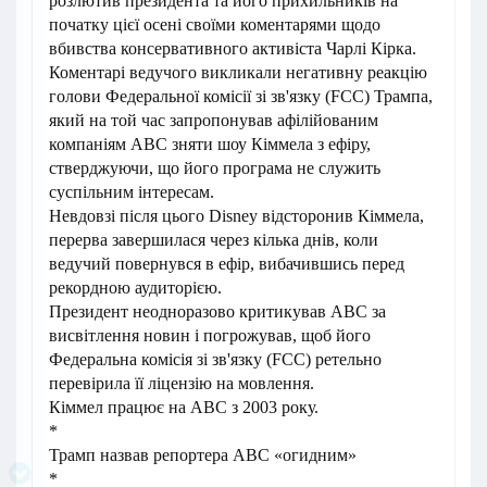
розлютив президента та його прихильників на
початку цієї осені своїми коментарями щодо
вбивства консервативного активіста Чарлі Кірка.
Коментарі ведучого викликали негативну реакцію
голови Федеральної комісії зі зв'язку (FCC) Трампа,
який на той час запропонував афілійованим
компаніям ABC зняти шоу Кіммела з ефіру,
стверджуючи, що його програма не служить
суспільним інтересам.
Невдовзі після цього Disney відсторонив Кіммела,
перерва завершилася через кілька днів, коли
ведучий повернувся в ефір, вибачившись перед
рекордною аудиторією.
Президент неодноразово критикував ABC за
висвітлення новин і погрожував, щоб його
Федеральна комісія зі зв'язку (FCC) ретельно
перевірила її ліцензію на мовлення.
Кіммел працює на ABC з 2003 року.
*
Трамп назвав репортера ABC «огидним»
*