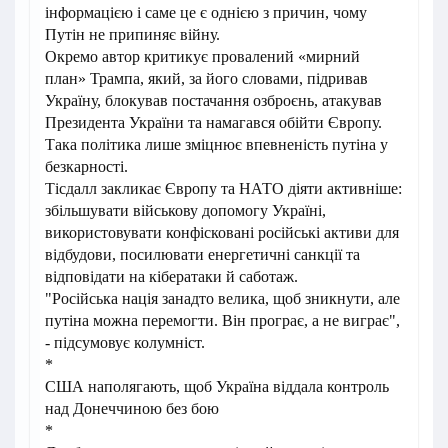
інформацією і саме це є однією з причин, чому
Путін не припиняє війну.
Окремо автор критикує провалений «мирний
план» Трампа, який, за його словами, підривав
Україну, блокував постачання озброєнь, атакував
Президента України та намагався обійти Європу.
Така політика лише зміцнює впевненість путіна у
безкарності.
Тісдалл закликає Європу та НАТО діяти активніше:
збільшувати військову допомогу Україні,
використовувати конфісковані російські активи для
відбудови, посилювати енергетичні санкції та
відповідати на кібератаки й саботаж.
"Російська нація занадто велика, щоб зникнути, але
путіна можна перемогти. Він програє, а не виграє",
- підсумовує колумніст.
*
США наполягають, щоб Україна віддала контроль
над Донеччиною без бою
*