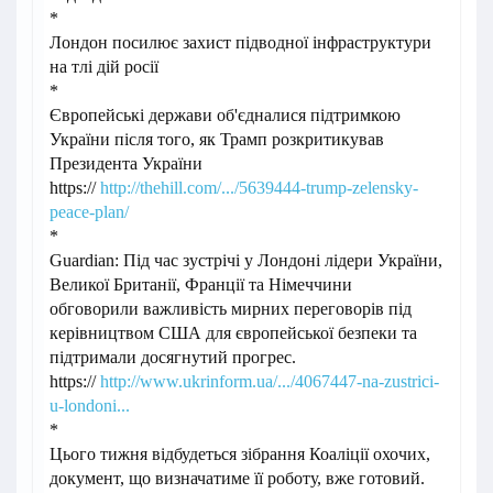
*
Лондон посилює захист підводної інфраструктури
на тлі дій росії
*
Європейські держави об'єдналися підтримкою
України після того, як Трамп розкритикував
Президента України
https://
http://thehill.com/.../5639444-trump-zelensky-
peace-plan/
*
Guardian: Під час зустрічі у Лондоні лідери України,
Великої Британії, Франції та Німеччини
обговорили важливість мирних переговорів під
керівництвом США для європейської безпеки та
підтримали досягнутий прогрес.
https://
http://www.ukrinform.ua/.../4067447-na-zustrici-
u-londoni...
*
Цього тижня відбудеться зібрання Коаліції охочих,
документ, що визначатиме її роботу, вже готовий.