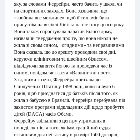
яку, за словами Феррейри, часто бачить у школі чи
на спортивних заходах. Вона зазначила, що
«зробила все можливе», щоб її син зміг бути
присутнім на весіллі Лівітта на початку цього року.
Вона також спростувала наратив Білого дому,
назвавши твердження про те, що вона ніколи не
жила зі своїм сином, «огидними» та неправдивими.
Вона сказала, що до арешту проводила свої дні,
керуючи клінінговим та швейним бізнесом,
відвідуючи заняття йогою та проводячи час із
сином, повідомляє газета «Вашингтон пост».
За даними газети, Феррейра приїхала до
Сполучених Штатів у 1998 році, коли їй було 6
років, щоб приєднатися до батьків після того, як
жила з бабусею в Бразилії. Феррейра перебувала під
захистом програми відкладених дій щодо прибуття
дітей (DACA) часів Обами.
Феррейру звільнили з центру утримання в
понеділок після того, як імміграційний суддя
встановив для неї заставу в розмірі 1500 доларів,