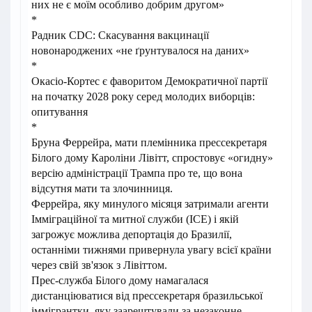
них не є моїм особливо добрим другом»
*
Радник CDC: Скасування вакцинації
новонароджених «не ґрунтувалося на даних»
*
Окасіо-Кортес є фаворитом Демократичної партії
на початку 2028 року серед молодих виборців:
опитування
*
Бруна Феррейра, мати племінника прессекретаря
Білого дому Кароліни Лівітт, спростовує «огидну»
версію адміністрації Трампа про те, що вона
відсутня мати та злочинниця.
Феррейра, яку минулого місяця затримали агенти
Імміграційної та митної служби (ICE) і якій
загрожує можлива депортація до Бразилії,
останніми тижнями привернула увагу всієї країни
через свій зв'язок з Лівіттом.
Прес-служба Білого дому намагалася
дистанціюватися від прессекретаря бразильської
іммігрантки, яку заарештували за незаконне