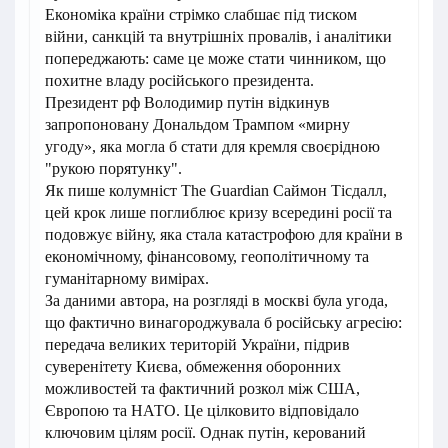
Економіка країни стрімко слабшає під тиском
війни, санкцій та внутрішніх провалів, і аналітики
попереджають: саме це може стати чинником, що
похитне владу російського президента.
Президент рф Володимир путін відкинув
запропоновану Дональдом Трампом «мирну
угоду», яка могла б стати для кремля своєрідною
"рукою порятунку".
Як пише колумніст The Guardian Саймон Тісдалл,
цей крок лише поглиблює кризу всередині росії та
подовжує війну, яка стала катастрофою для країни в
економічному, фінансовому, геополітичному та
гуманітарному вимірах.
За даними автора, на розгляді в москві була угода,
що фактично винагороджувала б російську агресію:
передача великих територій України, підрив
суверенітету Києва, обмеження оборонних
можливостей та фактичний розкол між США,
Європою та НАТО. Це цілковито відповідало
ключовим цілям росії. Однак путін, керований