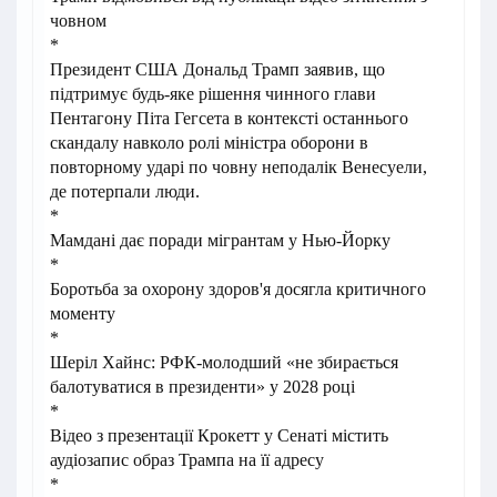
човном
*
Президент США Дональд Трамп заявив, що
підтримує будь-яке рішення чинного глави
Пентагону Піта Гегсета в контексті останнього
скандалу навколо ролі міністра оборони в
повторному ударі по човну неподалік Венесуели,
де потерпали люди.
*
Мамдані дає поради мігрантам у Нью-Йорку
*
Боротьба за охорону здоров'я досягла критичного
моменту
*
Шеріл Хайнс: РФК-молодший «не збирається
балотуватися в президенти» у 2028 році
*
Відео з презентації Крокетт у Сенаті містить
аудіозапис образ Трампа на її адресу
*