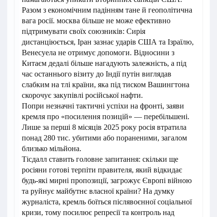
Разом з економічним падінням тане й геополітична
вага росії. москва більше не може ефективно
підтримувати своїх союзників: Сирія
дистанціюється, Іран зазнає ударів США та Ізраїлю,
Венесуела не отримує допомоги. Відносини з
Китаєм дедалі більше нагадують залежність, а під
час останнього візиту до Індії путін виглядав
слабким на тлі країни, яка під тиском Вашингтона
скорочує закупівлі російської нафти.
Попри незначні тактичні успіхи на фронті, заяви
кремля про «посилення позицій» — перебільшені.
Лише за перші 8 місяців 2025 року росія втратила
понад 280 тис. убитими або пораненими, загалом
близько мільйона.
Тісдалл ставить головне запитання: скільки ще
росіяни готові терпіти правителя, який відкидає
будь-які мирні пропозиції, загрожує Європі війною
та руйнує майбутнє власної країни? На думку
журналіста, кремль боїться післявоєнної соціальної
кризи, тому посилює репресії та контроль над