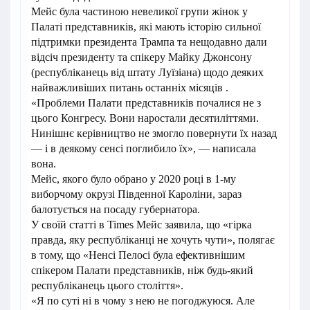
Мейс була частиною невеликої групи жінок у
Палаті представників, які мають історію сильної
підтримки президента Трампа та нещодавно дали
відсіч президенту та спікеру Майку Джонсону
(республіканець від штату Луїзіана) щодо деяких
найважливіших питань останніх місяців .
«Проблеми Палати представників почалися не з
цього Конгресу. Вони наростали десятиліттями.
Нинішнє керівництво не змогло повернути їх назад
— і в деякому сенсі поглибило їх», — написала
вона.
Мейс, якого було обрано у 2020 році в 1-му
виборчому окрузі Південної Кароліни, зараз
балотується на посаду губернатора.
У своїй статті в Times Мейс заявила, що «гірка
правда, яку республіканці не хочуть чути», полягає
в тому, що «Ненсі Пелосі була ефективнішим
спікером Палати представників, ніж будь-який
республіканець цього століття».
«Я по суті ні в чому з нею не погоджуюся. Але