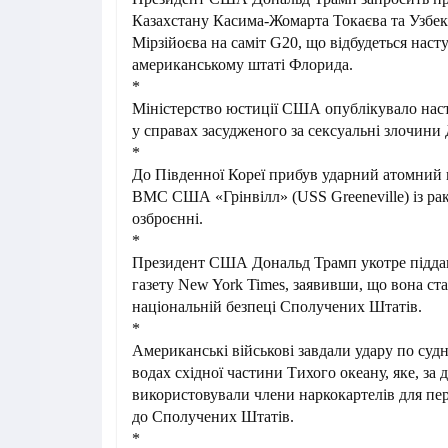
Казахстану Касима-Жомарта Токаєва та Узбек
Мірзійоєва на саміт G20, що відбудеться наст
американському штаті Флорида.
*
Міністерство юстиції США опублікувало нас
у справах засудженого за сексуальні злочин
*
До Південної Кореї прибув ударний атомний
ВМС США «Грінвілл» (USS Greeneville) із р
озброєнні.
*
Президент США Дональд Трамп укотре піддав
газету New York Times, заявивши, що вона ст
національній безпеці Сполучених Штатів.
*
Американські військові завдали удару по суд
водах східної частини Тихого океану, яке, за 
використовували члени наркокартелів для пе
до Сполучених Штатів.
*