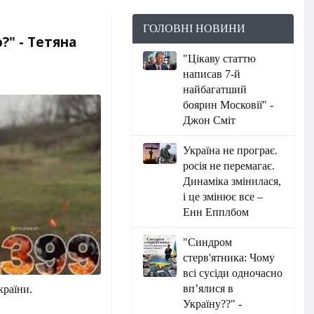
ГОЛОВНІ НОВИНИ
?" - Тетяна
"Цікаву статтю
написав 7-й
найбагатший
боярин Московії" -
Джон Сміт
Україна не програє.
росія не перемагає.
Динаміка змінилася,
і це змінює все –
Енн Епплбом
"Синдром
стерв'ятника: Чому
всі сусіди одночасно
вп’ялися в
країни.
Україну??" -