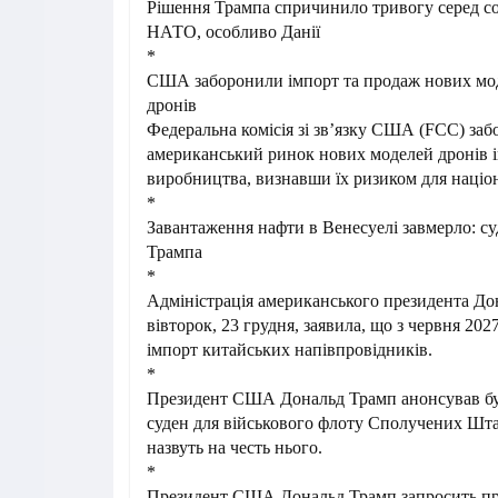
Рішення Трампа спричинило тривогу серед 
НАТО, особливо Данії
*
США заборонили імпорт та продаж нових мо
дронів
Федеральна комісія зі зв’язку США (FCC) заб
американський ринок нових моделей дронів 
виробництва, визнавши їх ризиком для націон
*
Завантаження нафти в Венесуелі завмерло: су
Трампа
*
Адміністрація американського президента До
вівторок, 23 грудня, заявила, що з червня 202
імпорт китайських напівпровідників.
*
Президент США Дональд Трамп анонсував бу
суден для військового флоту Сполучених Штат
назвуть на честь нього.
*
Президент США Дональд Трамп запросить пр