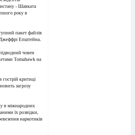
истану - Шавката
упного року в
тупний пакет файлів
и Джеффрі Епштейна.
 підводний човен
акетами Tomahawk на
 гострій критиці
ановить загрозу
ну в міжнародних
даними їх розвідки,
ревезення наркотиків