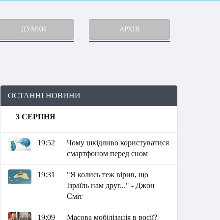
ДУМКИ
АРХІВ
ОСТАННІ НОВИНИ
3 СЕРПНЯ
19:52
Чому шкідливо користуватися
смартфоном перед сном
19:31
"Я колись теж вірив, що
Ізраїль нам друг..." - Джон
Сміт
19:09
Масова мобілізація в росії?