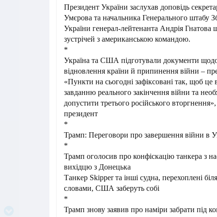
Президент України заслухав доповідь секрет
Умєрова та начальника Генерального штабу 
України генерал-лейтенанта Андрія Гнатова щ
зустрічей з американською командою.
*
Україна та США підготували документи щодо 
відновлення країни й припинення війни – пр
«Пункти на сьогодні зафіксовані так, щоб це 
завданню реального закінчення війни та необ
допустити третього російського вторгнення»,
президент
*
Трамп: Переговори про завершення війни в У
*
Трамп оголосив про конфіскацію танкера з н
вихідцю з Донецька
Танкер Skipper та інші судна, перехоплені біл
словами, США заберуть собі
*
Трамп знову заявив про наміри забрати під к