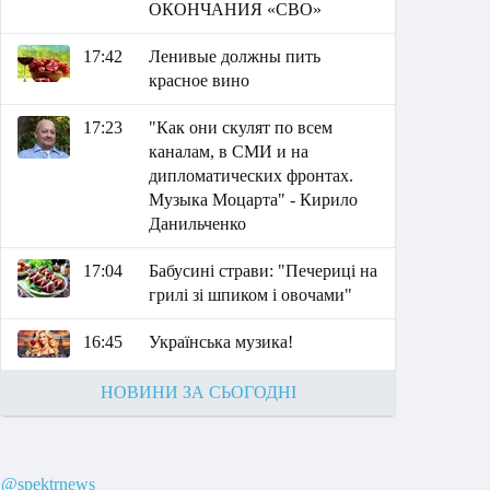
ОКОНЧАНИЯ «СВО»
17:42
Ленивые должны пить
красное вино
17:23
"Как они скулят по всем
каналам, в СМИ и на
дипломатических фронтах.
Музыка Моцарта" - Кирило
Данильченко
17:04
Бабусині страви: "Печериці на
грилі зі шпиком і овочами"
16:45
Українська музика!
НОВИНИ ЗА СЬОГОДНІ
@spektrnews