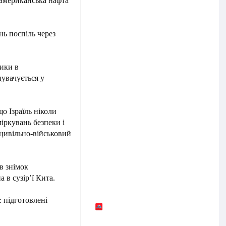
 американська нафта
нь поспіль через
рики в
увачується у
о Ізраїль ніколи
міркувань безпеки і
 цивільно-військовий
в знімок
 в сузір’ї Кита.
: підготовлені