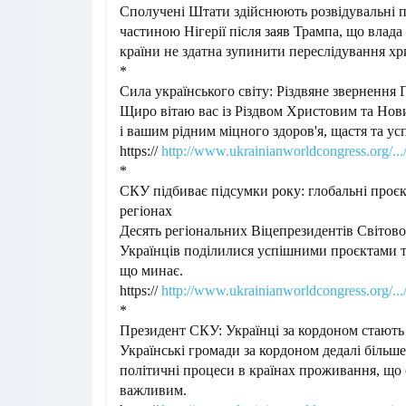
Сполучені Штати здійснюють розвідувальні 
частиною Нігерії після заяв Трампа, що влада 
країни не здатна зупинити переслідування хр
*
Сила українського світу: Різдвяне звернення
Щиро вітаю вас із Різдвом Христовим та Но
і вашим рідним міцного здоров'я, щастя та усп
https://
http://www.ukrainianworldcongress.org/.../s
*
СКУ підбиває підсумки року: глобальні проєк
регіонах
Десять регіональних Віцепрезидентів Світов
Українців поділилися успішними проєктами т
що минає.
https://
http://www.ukrainianworldcongress.org/.../
*
Президент СКУ: Українці за кордоном стают
Українські громади за кордоном дедалі більш
політичні процеси в країнах проживання, що
важливим.