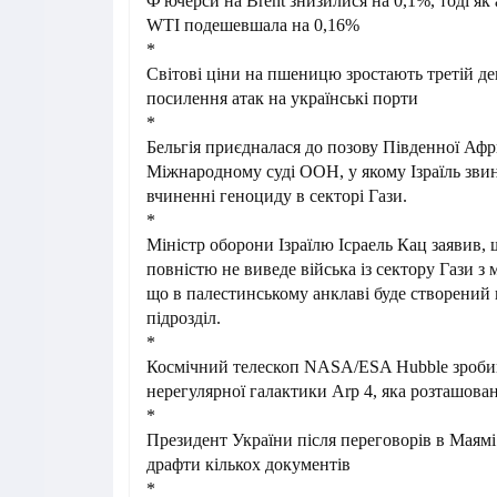
Ф'ючерси на Brent знизилися на 0,1%, тоді як
WTI подешевшала на 0,16%
*
Світові ціни на пшеницю зростають третій де
посилення атак на українські порти
*
Бельгія приєдналася до позову Південної Аф
Міжнародному суді ООН, у якому Ізраїль звин
вчиненні геноциду в секторі Гази.
*
Міністр оборони Ізраїлю Ісраель Кац заявив, щ
повністю не виведе війська із сектору Гази з 
що в палестинському анклаві буде створений
підрозділ.
*
Космічний телескоп NASA/ESA Hubble зроби
нерегулярної галактики Arp 4, яка розташована
*
Президент України після переговорів в Маямі
драфти кількох документів
*