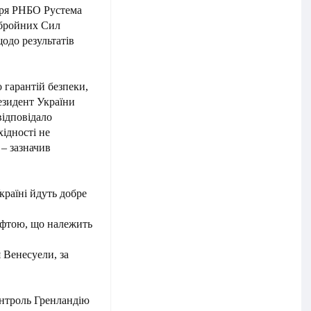
аря РНБО Рустема
Збройних Сил
одо результатів
гарантій безпеки,
езидент України
відповідало
хідності не
 – зазначив
країні йдуть добре
афтою, що належить
я Венесуели, за
онтроль Гренландію