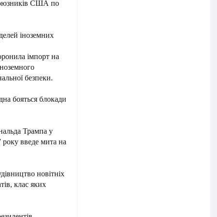
союзників США по
делей іноземних
оронила імпорт на
іноземного
альної безпеки.
дна бояться блокади
нальда Трампа у
7 року введе мита на
дівництво новітніх
ів, клас яких
езидентів