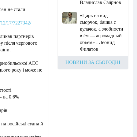
Владислав Смірнов
бан не стали
«Царь на вид
сморчок, башка с
5/12/17/7227342/
кулачок, а злобности
в ём — агромадный
кликав партнерів
объём» - Леонид
у після чергового
Филатов
аїни.
НОВИНИ ЗА СЬОГОДНІ
орнобильської АЕС
цього року і може не
ртості
– на 0,6%
арів
 на російські судна й