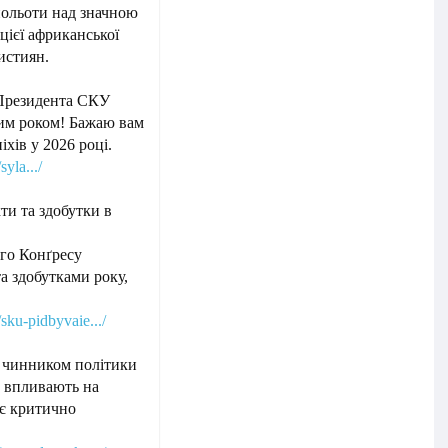
польоти над значною
цієї африканської
истиян.
 Президента СКУ
вим роком! Бажаю вам
іхів у 2026 році.
yla.../
ти та здобутки в
ого Конґресу
а здобутками року,
sku-pidbyvaie.../
ь чинником політики
е впливають на
 є критично