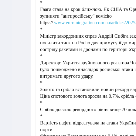
*
Гаага стала на крок ближчою. Як США та Ор
зупиняти "антиросійську" комісію
https://
www.eurointegration.com.ua/articles/202
*
Міністр закордонних справ Андрій Сибіга за
посилити тиск на Росію для примусу її до мир
обстрілу ракетами й дронами по території Укр
*
Директор: Укриття зруйнованого реактора Ч
було пошкоджено внаслідок російської атаки 
витримати другого удару.
*
Золото та срібло встановили новий рекорд ва
Ціна спотового золота зросла на 0,7%, срібла 
*
Срібло досягло рекордного рівня вище 70 дол
*
Вартість нафти відреагувала на атаки України
порти