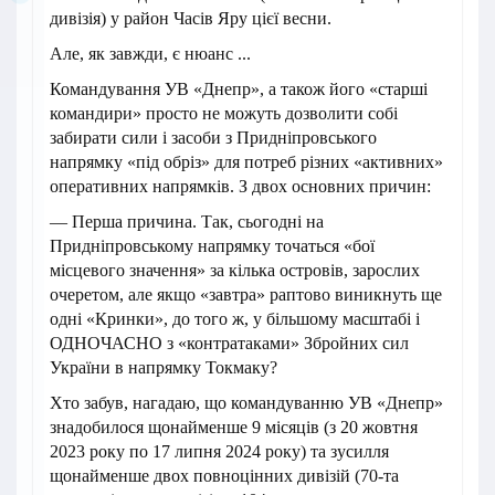
дивізія) у район Часів Яру цієї весни.
Але, як завжди, є нюанс ...
Командування УВ «Днепр», а також його «старші
командири» просто не можуть дозволити собі
забирати сили і засоби з Придніпровського
напрямку «під обріз» для потреб різних «активних»
оперативних напрямків. З двох основних причин:
— Перша причина. Так, сьогодні на
Придніпровському напрямку точаться «бої
місцевого значення» за кілька островів, зарослих
очеретом, але якщо «завтра» раптово виникнуть ще
одні «Кринки», до того ж, у більшому масштабі і
ОДНОЧАСНО з «контратаками» Збройних сил
України в напрямку Токмаку?
Хто забув, нагадаю, що командуванню УВ «Днепр»
знадобилося щонайменше 9 місяців (з 20 жовтня
2023 року по 17 липня 2024 року) та зусилля
щонайменше двох повноцінних дивізій (70-та