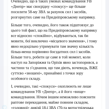
Очевидно, що в таких умовах командування УВ
«Днепр» має своєрідну «спокусу» ще більше
посилити 58-му ЗВА за рахунок сил і засобів,
розгорнутих саме на Придніпровському напрямку.
Більше того, очевидно, його також підштовхує до
цього той факт, що на Придніпровському напрямку
все відносно «спокійно», відбуваються, так би
мовити, бої виключно «місцевого значення», і тому
явно недоцільно утримувати там значну кількість
більш-менш порівняно боєздатних сил і засобів.
Більше того, робити це саме в той момент, коли
наступ на Запоріжжя та Оріхів явно застопорився, а
частини та з’єднання, що там діють, вочевидь, ВЖЕ
суттєво «зношені», принаймні з точки зору
особового складу.
І, очевидно, такі «спокуси» охоплюють не лише
командування УВ «Днепр», а й його «вище»
командування. Нічим іншим неможливо пояснити
раптове перекидання, майже повним складом,
«головної» дивізії 18-ї ЗВА (70-та мотострілецька