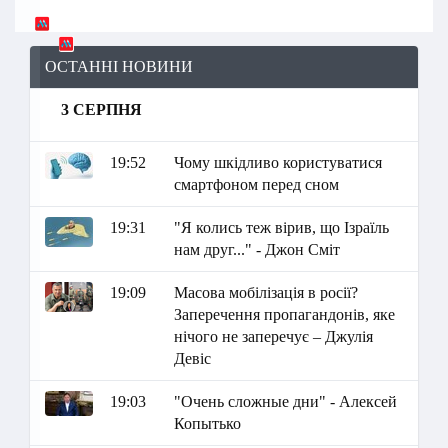
ОСТАННІ НОВИНИ
3 СЕРПНЯ
19:52
Чому шкідливо користуватися
смартфоном перед сном
19:31
"Я колись теж вірив, що Ізраїль
нам друг..." - Джон Сміт
19:09
Масова мобілізація в росії?
Заперечення пропагандонів, яке
нічого не заперечує – Джулія
Девіс
19:03
"Очень сложные дни" - Алексей
Копытько