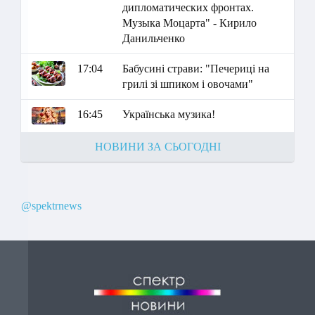
дипломатических фронтах.
Музыка Моцарта" - Кирило
Данильченко
17:04
Бабусині страви: "Печериці на
грилі зі шпиком і овочами"
16:45
Українська музика!
НОВИНИ ЗА СЬОГОДНІ
@spektrnews