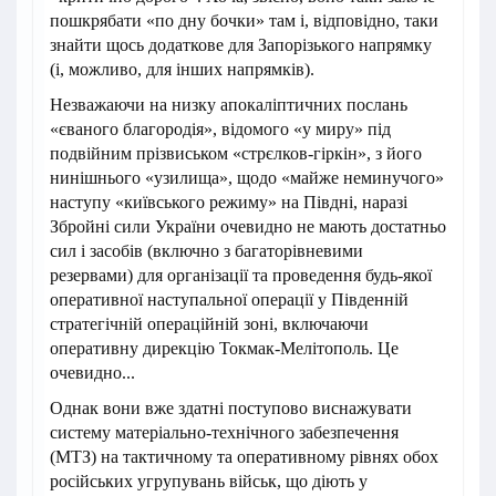
пошкрябати «по дну бочки» там і, відповідно, таки
знайти щось додаткове для Запорізького напрямку
(і, можливо, для інших напрямків).
Незважаючи на низку апокаліптичних послань
«єваного благородія», відомого «у миру» під
подвійним прізвиськом «стрєлков-гіркін», з його
нинішнього «узилища», щодо «майже неминучого»
наступу «київського режиму» на Півдні, наразі
Збройні сили України очевидно не мають достатньо
сил і засобів (включно з багаторівневими
резервами) для організації та проведення будь-якої
оперативної наступальної операції у Південній
стратегічній операційній зоні, включаючи
оперативну дирекцію Токмак-Мелітополь. Це
очевидно...
Однак вони вже здатні поступово виснажувати
систему матеріально-технічного забезпечення
(МТЗ) на тактичному та оперативному рівнях обох
російських угрупувань військ, що діють у