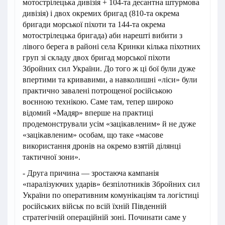
мотострілецька дивізія + 104-та десантна штурмова
дивізія) і двох окремих бригад (810-та окрема
бригади морської піхоти та 144-та окрема
мотострілецька бригада) аби нарешті вибити з
лівого берега в районі села Кринки кілька піхотних
груп зі складу двох бригад морської піхоти
Збройних сил України. До того ж ці бої були дуже
впертими та кривавими, а навколишні «ліси» були
практично завалені потрощеної російською
воєнною технікою. Саме там, тепер широко
відомий «Мадяр» вперше на практиці
продемонстрували усім «зацікавленим» й не дуже
«зацікавленим» особам, що таке «масове
використання дронів на окремо взятій ділянці
тактичної зони».
- Друга причина — зростаюча кампанія
«паралізуючих ударів» безпілотників Збройних сил
України по оперативним комунікаціям та логістиці
російських військ по всій їхній Південній
стратегічній операційній зоні. Починати саме у