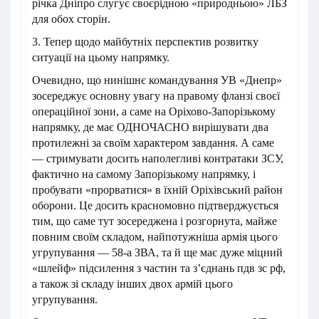
річка Дніпро слугує своєрідною «природньою» ЛБЗ
для обох сторін.
3. Тепер щодо майбутніх перспектив розвитку
ситуації на цьому напрямку.
Очевидно, що нинішнє командування УВ «Днепр»
зосереджує основну увагу на правому фланзі своєї
операційної зони, а саме на Оріхово-Запорізькому
напрямку, де має ОДНОЧАСНО вирішувати два
протилежні за своїм характером завдання. А саме
— стримувати досить наполегливі контратаки ЗСУ,
фактично на самому Запорізькому напрямку, і
пробувати «прорватися» в їхній Оріхівський район
оборони. Це досить красномовно підтверджується
тим, що саме тут зосереджена і розгорнута, майже
повним своїм складом, найпотужніша армія цього
угрупування — 58-а ЗВА, та й ще має дуже міцний
«шлейф» підсилення з частин та з’єднань пдв зс рф,
а також зі складу інших двох армій цього
угрупування.