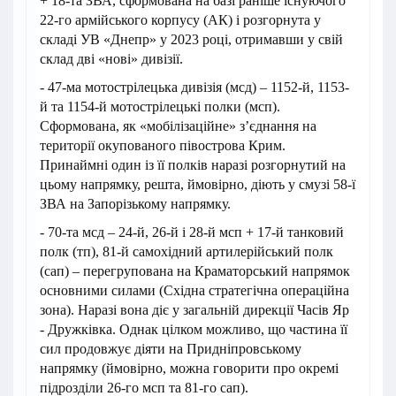
+ 18-та ЗВА, сформована на базі раніше існуючого
22-го армійського корпусу (АК) і розгорнута у
складі УВ «Днепр» у 2023 році, отримавши у свій
склад дві «нові» дивізії.
- 47-ма мотострілецька дивізія (мсд) – 1152-й, 1153-
й та 1154-й мотострілецькі полки (мсп).
Сформована, як «мобілізаційне» з’єднання на
території окупованого півострова Крим.
Принаймні один із її полків наразі розгорнутий на
цьому напрямку, решта, ймовірно, діють у смузі 58-ї
ЗВА на Запорізькому напрямку.
- 70-та мсд – 24-й, 26-й і 28-й мсп + 17-й танковий
полк (тп), 81-й самохідний артилерійський полк
(сап) – перегрупована на Краматорський напрямок
основними силами (Східна стратегічна операційна
зона). Наразі вона діє у загальній дирекції Часів Яр
- Дружківка. Однак цілком можливо, що частина її
сил продовжує діяти на Придніпровському
напрямку (ймовірно, можна говорити про окремі
підрозділи 26-го мсп та 81-го сап).