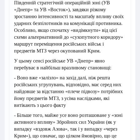
Південній стратегічній операційній зоні (УВ
«Днепр» та УВ «Восток»), завдяки різкому
зростанню інтенсивності та масштабу впливу своїх
ударних безпілотників на комунікації противника.
Особливо, якщо спочатку «видімкнути» від цієї
схеми альтернативний до «сухопутного коридору»
маршрут переміщення російських військ і
предметів МТЗ через окупований Крим.
У цьому сенсі російське УВ «Днепр» явно
перебуває в найбільш вразливому становищі:
- Воно вже «залізло» на захід далі, ніж решта
російських угрупувань, відповідно, має серед них
найдовше за відстанню «плече підвозу» потрібних
йому предметів МТЗ, з усіма наслідками, які
витікають з цього факту
- Більше того, майже усе воно розташоване у «зоні
активного впливу» Збройних сил України (як у
випадку «вздовж Азова», так і у випадку «через
Крим»), що означає, що цілком ймовірно, що це