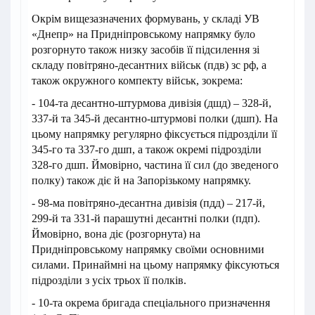
Окрім вищезазначених формувань, у складі УВ
«Днепр» на Придніпровському напрямку було
розгорнуто також низку засобів її підсилення зі
складу повітряно-десантних військ (пдв) зс рф, а
також окружного компекту військ, зокрема:
- 104-та десантно-штурмова дивізія (дшд) – 328-й,
337-й та 345-й десантно-штурмові полки (дшп). На
цьому напрямку регулярно фіксується підрозділи її
345-го та 337-го дшп, а також окремі підрозділи
328-го дшп. Ймовірно, частина її сил (до зведеного
полку) також діє й на Запорізькому напрямку.
- 98-ма повітряно-десантна дивізія (пдд) – 217-й,
299-й та 331-й парашутні десантні полки (пдп).
Ймовірно, вона діє (розгорнута) на
Придніпровському напрямку своїми основними
силами. Принаймні на цьому напрямку фіксуються
підрозділи з усіх трьох її полків.
- 10-та окрема бригада спеціального призначення