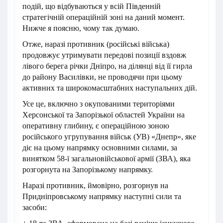
подій, що відбуваються у всій Південній
стратегічній операційній зоні на даний момент.
Нижче я поясню, чому так думаю.
Отже, наразі противник (російські війська)
продовжує утримувати передові позиції вздовж
лівого берега річки Дніпро, на ділянці від її гирла
до району Василівки, не проводячи при цьому
активних та широкомасштабних наступальних дій.
Усе це, включно з окупованими територіями
Херсонської та Запорізької областей України на
оперативну глибину, є операційною зоною
російського угрупування військ (УВ) «Днепр», яке
діє на цьому напрямку основними силами, за
винятком 58-ї загальновійськової армії (ЗВА), яка
розгорнута на Запорізькому напрямку.
Наразі противник, ймовірно, розгорнув на
Придніпровському напрямку наступні сили та
засоби: