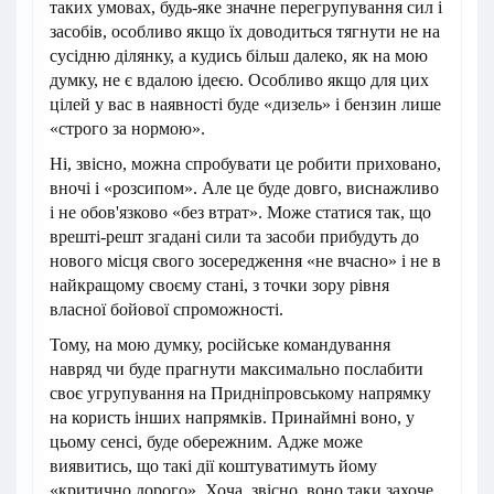
таких умовах, будь-яке значне перегрупування сил і
засобів, особливо якщо їх доводиться тягнути не на
сусідню ділянку, а кудись більш далеко, як на мою
думку, не є вдалою ідеєю. Особливо якщо для цих
цілей у вас в наявності буде «дизель» і бензин лише
«строго за нормою».
Ні, звісно, можна спробувати це робити приховано,
вночі і «розсипом». Але це буде довго, виснажливо
і не обов'язково «без втрат». Може статися так, що
врешті-решт згадані сили та засоби прибудуть до
нового місця свого зосередження «не вчасно» і не в
найкращому своєму стані, з точки зору рівня
власної бойової спроможності.
Тому, на мою думку, російське командування
навряд чи буде прагнути максимально послабити
своє угрупування на Придніпровському напрямку
на користь інших напрямків. Принаймні воно, у
цьому сенсі, буде обережним. Адже може
виявитись, що такі дії коштуватимуть йому
«критично дорого». Хоча, звісно, воно таки захоче