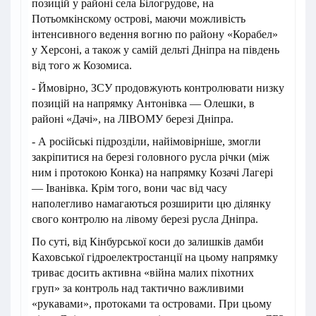
позицій у районі села Білогрудове, на
Потьомкінскому острові, маючи можливість
інтенсивного ведення вогню по району «Корабел»
у Херсоні, а також у самій дельті Дніпра на південь
від того ж Козомиса.
- Ймовірно, ЗСУ продовжують контролювати низку
позицій на напрямку Антонівка — Олешки, в
районі «Дачі», на ЛІВОМУ березі Дніпра.
- А російські підрозділи, найімовірніше, змогли
закріпитися на березі головного русла річки (між
ним і протокою Конка) на напрямку Козачі Лагері
— Іванівка. Крім того, вони час від часу
наполегливо намагаються розширити цю ділянку
свого контролю на лівому березі русла Дніпра.
По суті, від Кінбурської коси до залишків дамби
Каховської гідроелектростанції на цьому напрямку
триває досить активна «війна малих піхотних
груп» за контроль над тактично важливими
«рукавами», протоками та островами. При цьому