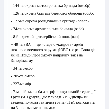
- 144-та окрема мотострілецька бригада (омсбр)
- 126-та окрема бригада берегової оборони (обрбо)
- 127-ма окрема розвідувальна бригада (орвбр)
- 74-та окрема артилерійська бригада (оабр)
- 8-й окремий артилерійський полк (оап)
+ 49-та ЗВА — це «стара», «кадрова» армія
«южного военного округа» (ЮВО) зс рф. Вона діє
як на Придніпровському напрямку, так і на
Запорізькому.
- 34-та омсбр
- 205-та омсбр
- 227-ма абр
- 7-ма військова база зс рф на окупованій території
Грузії (м. Гудаута), діє у складі УВ «Днепр» як
зведена полкова тактична група (ТГр), розгорнута
на Запорізькому напрямку.