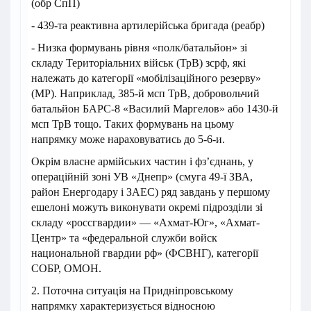
(обр СпП)
- 439-та реактивна артилерійська бригада (реабр)
- Низка формувань рівня «полк/батальйон» зі
складу Територіальних військ (ТрВ) зсрф, які
належать до категорії «мобілізаційного резерву»
(МР). Наприклад, 385-й мсп ТрВ, добровольчий
батальйон БАРС-8 «Василий Маргелов» або 1430-й
мсп ТрВ тощо. Таких формувань на цьому
напрямку може нараховуватись до 5-6-и.
Окрім власне армійських частин і фз’єднань, у
операційній зоні УВ «Днепр» (смуга 49-ї ЗВА,
район Енергодару і ЗАЕС) ряд завдань у першому
ешелоні можуть виконувати окремі підрозділи зі
складу «россгвардии» — «Ахмат-Юг», «Ахмат-
Центр» та «федеральной служби войск
национальной гвардии рф» (ФСВНГ), категорії
СОБР, ОМОН.
2. Поточна ситуація на Придніпровському
напрямку характеризується відносною