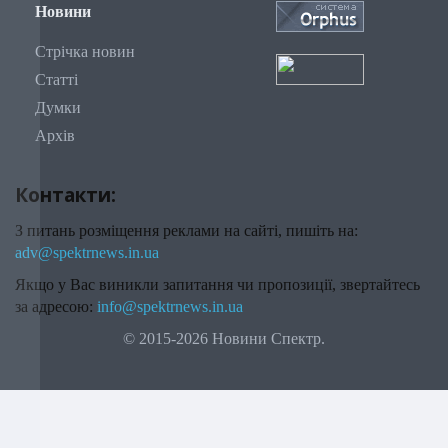
Новини
Стрічка новин
Статті
Думки
Архів
Контакти:
З питань розміщення реклами на сайті, пишіть на:
adv@spektrnews.in.ua
Якщо у Вас виникли запитання чи пропозиції, звертайтесь
за адресою:
info@spektrnews.in.ua
© 2015-2026 Новини Спектр.