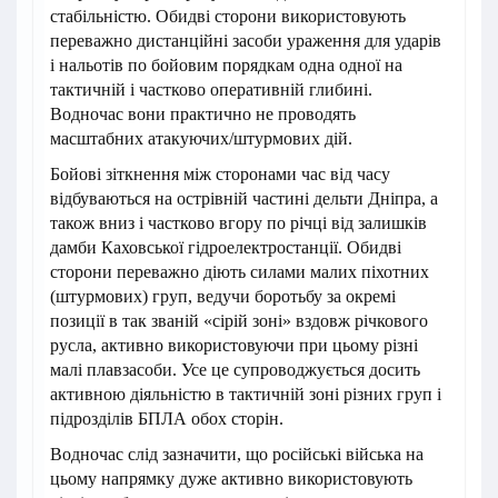
стабільністю. Обидві сторони використовують
переважно дистанційні засоби ураження для ударів
і нальотів по бойовим порядкам одна одної на
тактичній і частково оперативній глибині.
Водночас вони практично не проводять
масштабних атакуючих/штурмових дій.
Бойові зіткнення між сторонами час від часу
відбуваються на острівній частині дельти Дніпра, а
також вниз і частково вгору по річці від залишків
дамби Каховської гідроелектростанції. Обидві
сторони переважно діють силами малих піхотних
(штурмових) груп, ведучи боротьбу за окремі
позиції в так званій «сірій зоні» вздовж річкового
русла, активно використовуючи при цьому різні
малі плавзасоби. Усе це супроводжується досить
активною діяльністю в тактичній зоні різних груп і
підрозділів БПЛА обох сторін.
Водночас слід зазначити, що російські війська на
цьому напрямку дуже активно використовують