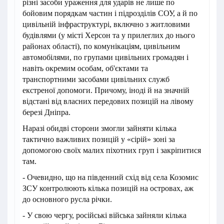
різні засоби ураження для ударів не лише по
бойовим порядкам частин і підрозділів СОУ, а й по
цивільній інфраструктурі, включно з житловими
будівлями (у місті Херсон та у прилеглих до нього
районах області), по комунікаціям, цивільним
автомобілями, по групами цивільних громадян і
навіть окремим особам, об'єктами та
транспортними засобами цивільних служб
екстреної допомоги. Причому, іноді й на значній
відстані від власних передових позицій на лівому
березі Дніпра.
Наразі обидві сторони змогли зайняти кілька
тактично важливих позицій у «сірій» зоні за
допомогою своїх малих піхотних груп і закріпитися
там.
- Очевидно, що на південний схід від села Козомис
ЗСУ контролюють кілька позицій на островах, аж
до основного русла річки.
- У свою чергу, російські війська зайняли кілька