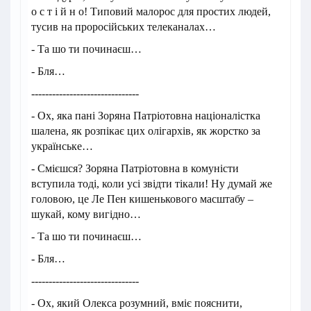
о с т і й н о! Типовий малорос для простих людей,
тусив на проросійських телеканалах…
- Та шо ти починаєш…
- Бля…
-------------------------------
- Ох, яка пані Зоряна Патріотовна націоналістка
шалена, як розпікає цих олігархів, як жорстко за
українське…
- Смієшся? Зоряна Патріотовна в комуністи
вступила тоді, коли усі звідти тікали! Ну думай же
головою, це Ле Пен кишенькового масштабу –
шукай, кому вигідно…
- Та шо ти починаєш…
- Бля…
-------------------------------
- Ох, який Олекса розумний, вміє пояснити,