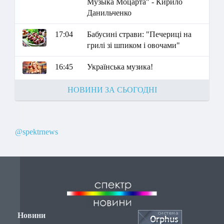
Музыка Моцарта" - Кирило
Данильченко
17:04
Бабусині страви: "Печериці на
грилі зі шпиком і овочами"
16:45
Українська музика!
НОВИНИ ЗА СЬОГОДНІ
@spektrnews
Новини