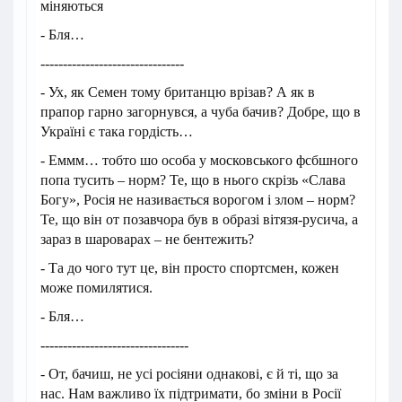
міняються
- Бля…
--------------------------------
- Ух, як Семен тому британцю врізав? А як в
прапор гарно загорнувся, а чуба бачив? Добре, що в
Україні є така гордість…
- Еммм… тобто шо особа у московського фсбшного
попа тусить – норм? Те, що в нього скрізь «Слава
Богу», Росія не називається ворогом і злом – норм?
Те, що він от позавчора був в образі вітязя-русича, а
зараз в шароварах – не бентежить?
- Та до чого тут це, він просто спортсмен, кожен
може помилятися.
- Бля…
---------------------------------
- От, бачиш, не усі росіяни однакові, є й ті, що за
нас. Нам важливо їх підтримати, бо зміни в Росії