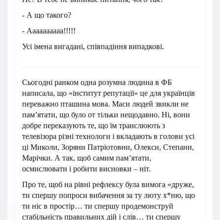
- А що такого?
- Аааааааааа!!!!!
Усі імена вигадані, співпадіння випадкові.
Сьогодні ранком одна розумна людина в ФБ
написала, що «інститут репутації» це для українців
переважно пташина мова. Маси людей звикли не
пам’ятати, що було от тільки нещодавно. Ні, вони
добре переказують те, що їм транслюють з
телевізора різні технологи і вкладають в голови усі
ці Миколи, Зоряни Патріотовни, Олекси, Степани,
Марічки. А так, щоб самим пам’ятати,
осмислювати і робити висновки – ніт.
Про те, щоб на рівні рефлексу була вимога «друже,
ти спершу попроси вибачення за ту люту х*ню, що
ти ніс в простір… ти спершу продемонструй
стабільність правильних дій і слів… ти спершу