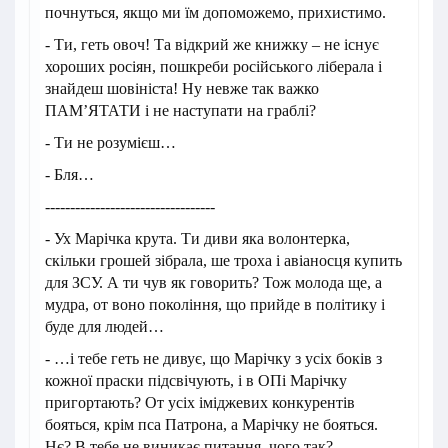
почнуться, якщо ми їм допоможемо, прихистимо.
- Ти, геть овоч! Та відкрий же книжку – не існує
хороших росіян, пошкреби російського ліберала і
знайдеш шовініста! Ну невже так важко
ПАМ’ЯТАТИ і не наступати на граблі?
- Ти не розумієш…
- Бля…
----------------------------------
- Ух Марічка крута. Ти диви яка волонтерка,
скільки грошей зібрала, ше троха і авіаносця купить
для ЗСУ. А ти чув як говорить? Тож молода ще, а
мудра, от воно покоління, що прийде в політику і
буде для людей…
- …і тебе геть не дивує, що Марічку з усіх боків з
кожної праски підсвічують, і в ОПі Марічку
пригортають? От усіх іміджевих конкурентів
бояться, крім пса Патрона, а Марічку не бояться.
Нє? В тебе не виникає питання, чого так?