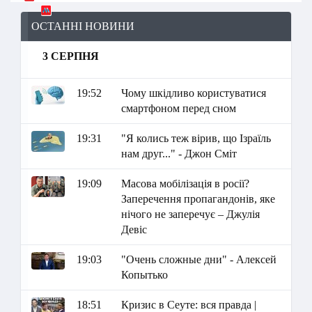
ОСТАННІ НОВИНИ
3 СЕРПНЯ
19:52
Чому шкідливо користуватися
смартфоном перед сном
19:31
"Я колись теж вірив, що Ізраїль
нам друг..." - Джон Сміт
19:09
Масова мобілізація в росії?
Заперечення пропагандонів, яке
нічого не заперечує – Джулія
Девіс
19:03
"Очень сложные дни" - Алексей
Копытько
18:51
Кризис в Сеуте: вся правда |