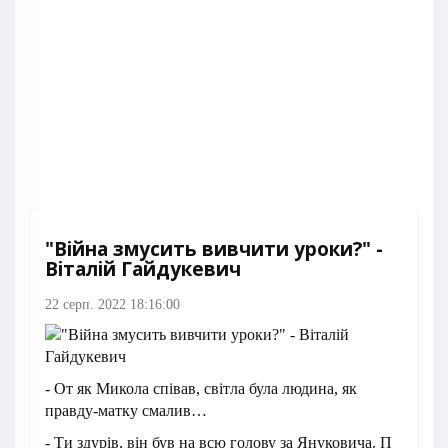
"Війна змусить вивчити уроки?" -
Віталій Гайдукевич
22 серп. 2022 18:16:00
- От як Микола співав, світла була людина, як
правду-матку смалив…
- Ти здурів, він був на всю голову за Януковича. П