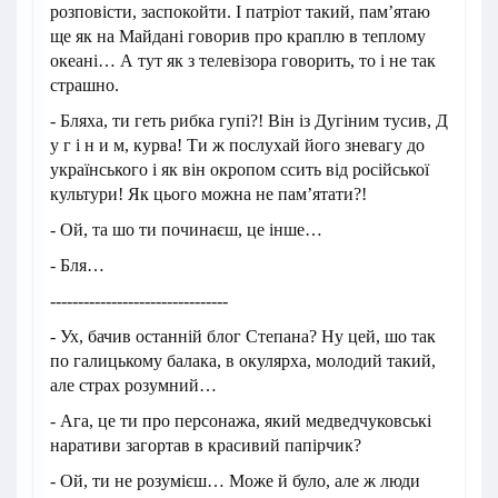
розповісти, заспокойти. І патріот такий, пам’ятаю
ще як на Майдані говорив про краплю в теплому
океані… А тут як з телевізора говорить, то і не так
страшно.
- Бляха, ти геть рибка гупі?! Він із Дугіним тусив, Д
у г і н и м, курва! Ти ж послухай його зневагу до
українського і як він окропом ссить від російської
культури! Як цього можна не пам’ятати?!
- Ой, та шо ти починаєш, це інше…
- Бля…
--------------------------------
- Ух, бачив останній блог Степана? Ну цей, шо так
по галицькому балака, в окулярха, молодий такий,
але страх розумний…
- Ага, це ти про персонажа, який медведчуковські
наративи загортав в красивий папірчик?
- Ой, ти не розумієш… Може й було, але ж люди