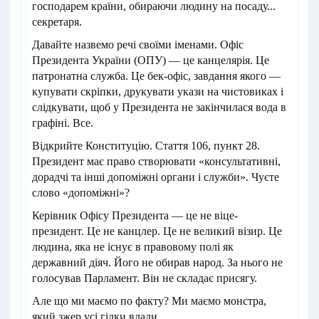
господарем країни, обираючи людину на посаду...
секретаря.
Давайте назвемо речі своїми іменами. Офіс
Президента України (ОПУ) — це канцелярія. Це
патронатна служба. Це бек-офіс, завдання якого —
купувати скріпки, друкувати укази на чистовиках і
слідкувати, щоб у Президента не закінчилася вода в
графіні. Все.
Відкрийте Конституцію. Стаття 106, пункт 28.
Президент має право створювати «консультативні,
дорадчі та інші допоміжні органи і служби». Чуєте
слово «допоміжні»?
Керівник Офісу Президента — це не віце-
президент. Це не канцлер. Це не великий візир. Це
людина, яка не існує в правовому полі як
державний діяч. Його не обирав народ. За нього не
голосував Парламент. Він не складає присягу.
Але що ми маємо по факту? Ми маємо монстра,
який зжер усі гілки влади.