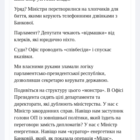
Уряд? Міністри перетворилися на хлопчиків для
биття, якими керують телефонними дзвінками з
Банкової.
Парламент? Депутати чекають «відмашки» від
клерків, які юридично ніхто.
Суди? Офіс проводить «співбесіди» і спускає
вказівки.
Ми власними руками зламали логіку
парламентсько-президентської республіки,
дозволивши секретарю керувати державою.
Подивіться на структуру цього «монстра». В Офісі
Президента сидять цілі департаменти та
директорати, які дублюють міністерства. У нас є
Міністр закордонних справ. Навіщо нам заступник
голови ОП із зовнішньої політики, який їздить на
переговори замість дипломатів? У нас є Міністр
енергетики. Навіщо нам «куратор» енергетики на
Банковій, який, як показала операція «Мідас»,