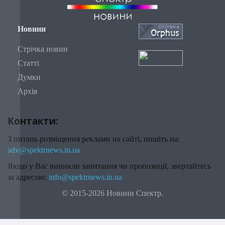
Новини
Стрічка новин
Статті
Думки
Архів
Контакти:
З питань розміщення реклами на сайті, пишіть на:
adv@spektrnews.in.ua
Якщо у Вас виникли запитання чи пропозиції, звертайтесь
за адресою:
info@spektrnews.in.ua
© 2015-2026 Новини Спектр.