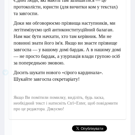
Єдині люди, які мають там залишитися — це
протоколісти, юристи (для вичитки ком у текстах)
та завгоспи.
Доки ми обговорюємо прізвища наступників, ми
легітимізуємо цей антиконституційний балаган.
Нам має бути начхати, хто там керівник. Ми не
повинні знати його ім'я. Якщо ви знаєте прізвище
завгоспа — у вашому домі бардак. А в нашому домі
— не просто бардак, а узурпація влади групою осіб
за попередньою змовою.
Досить шукати нового «сірого кардинала».
Шукайте завгоспа секретаріату!
Якщо Ви помітили помилку, виділіть, будь ласка,
необхідний текст і натисніть Ctrl+Enter, щоб повідомити
про це редактора. Дякуємо!