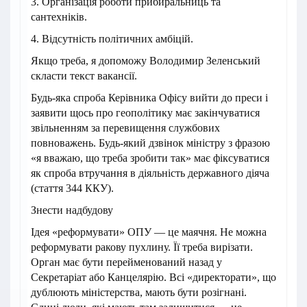
3. Організація роботи прибиральниць та
сантехніків.
4. Відсутність політичних амбіцій.
Якщо треба, я допоможу Володимир Зеленський
скласти текст вакансії.
Будь-яка спроба Керівника Офісу вийти до преси і
заявити щось про геополітику має закінчуватися
звільненням за перевищення службових
повноважень. Будь-який дзвінок міністру з фразою
«я вважаю, що треба зробити так» має фіксуватися
як спроба втручання в діяльність державного діяча
(стаття 344 ККУ).
Знести надбудову
Ідея «реформувати» ОПУ — це маячня. Не можна
реформувати ракову пухлину. Її треба вирізати.
Орган має бути перейменований назад у
Секретаріат або Канцелярію. Всі «директорати», що
дублюють міністерства, мають бути розігнані.