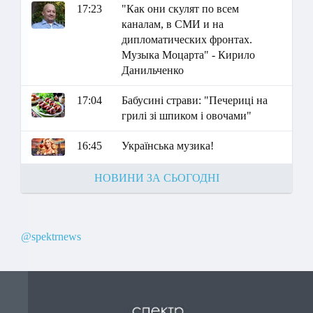
17:23
"Как они скулят по всем
каналам, в СМИ и на
дипломатических фронтах.
Музыка Моцарта" - Кирило
Данильченко
17:04
Бабусині страви: "Печериці на
грилі зі шпиком і овочами"
16:45
Українська музика!
НОВИНИ ЗА СЬОГОДНІ
@spektrnews