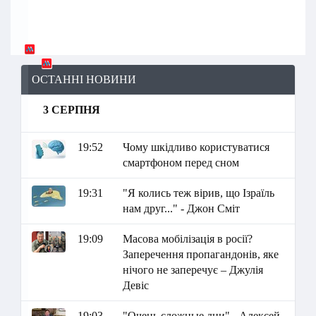
ОСТАННІ НОВИНИ
3 СЕРПНЯ
19:52
Чому шкідливо користуватися
смартфоном перед сном
19:31
"Я колись теж вірив, що Ізраїль
нам друг..." - Джон Сміт
19:09
Масова мобілізація в росії?
Заперечення пропагандонів, яке
нічого не заперечує – Джулія
Девіс
19:03
"Очень сложные дни" - Алексей