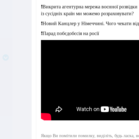
❗️Викрита агентурна мережа воєнної розвідки
із сусідніх країн ми можемо розраховувати?
❗️Новий Канцлер у Німеччині. Чого чекати ві
❗️Парад побєдобєсія на росії
Якщо Ви помітили помилку, виділіть, будь ласка, н