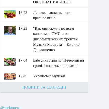
ОКОНЧАНИЯ «СВО»
17:42
Ленивые должны пить
красное вино
17:23
"Как они скулят по всем
каналам, в СМИ и на
дипломатических фронтах.
Музыка Моцарта" - Кирило
Данильченко
17:04
Бабусині страви: "Печериці на
грилі зі шпиком і овочами"
16:45
Українська музика!
НОВИНИ ЗА СЬОГОДНІ
@spektrnews