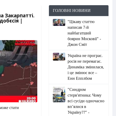
ГОЛОВНІ НОВИНИ
а Закарпатті.
добєсія |
"Цікаву статтю
написав 7-й
найбагатший
боярин Московії" -
Джон Сміт
Україна не програє.
росія не перемагає.
Динаміка змінилася,
і це змінює все –
Енн Епплбом
"Синдром
стерв'ятника: Чому
всі сусіди одночасно
вп’ялися в
 може стати
Україну??" -