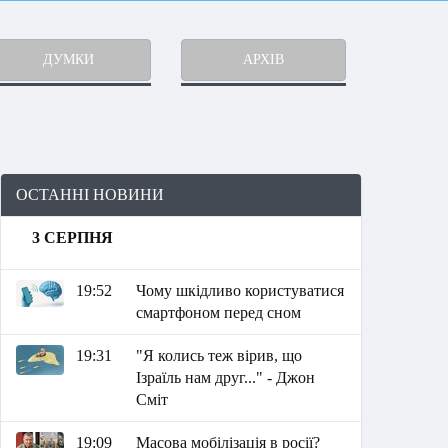
ДУМКИ
АРХІВ
ОСТАННІ НОВИНИ
3 СЕРПНЯ
19:52
Чому шкідливо користуватися
смартфоном перед сном
19:31
"Я колись теж вірив, що
Ізраїль нам друг..." - Джон
Сміт
19:09
Масова мобілізація в росії?