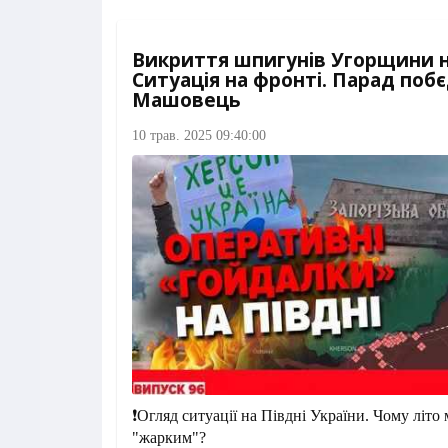
Викриття шпигунів Угорщини н
Ситуація на фронті. Парад побє
Машовець
10 трав. 2025 09:40:00
❗️Огляд ситуації на Півдні України. Чому літо
"жарким"?