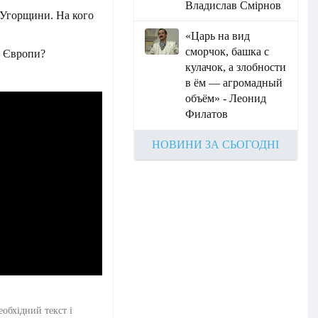
Владислав Смірнов
 Угорщини. На кого
«Царь на вид
сморчок, башка с
д Європи?
кулачок, а злобности
в ём — агромадный
объём» - Леонид
Филатов
НОВИНИ ЗА СЬОГОДНІ
еобхідний текст і