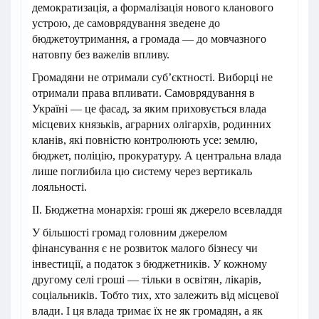
демократизація, а формалізація нового кланового
устрою, де самоврядування зведене до
бюджетоутримання, а громада — до мовчазного
натовпу без важелів впливу.
Громадяни не отримали суб’єктності. Виборці не
отримали права впливати. Самоврядування в
Україні — це фасад, за яким приховується влада
місцевих князьків, аграрних олігархів, родинних
кланів, які повністю контролюють усе: землю,
бюджет, поліцію, прокуратуру. А центральна влада
лише поглибила цю систему через вертикаль
лояльності.
II. Бюджетна монархія: гроші як джерело всевладдя
У більшості громад головним джерелом
фінансування є не розвиток малого бізнесу чи
інвестиції, а податок з бюджетників. У кожному
другому селі гроші — тільки в освітян, лікарів,
соціальників. Тобто тих, хто залежить від місцевої
влади. І ця влада тримає їх не як громадян, а як