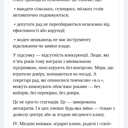
• мандати сільських, селищних, міських голів
автоматично подовжуються;
• депутати рад не переобираються незалежно від
ефективності або корупції;
• жоден мешканець не має інструменту
відкликання чи заміни влади.
У підсумку — відсутність конкуренції. Люди, які
п’ять років тому виграли з мінімальною
підтримкою, нині керують без контролю. Мери, що
втратили довіру, залишаються на посаді. А
секретарі рад, які опинилися тимчасово «в.о.»,
можуть виконувати обов’язки роками — без
виборів, без перевірки, без довіри.
Це не просто стагнація. Це — заморожена
автократія. І в цих умовах будь-яка зміна — тільки з
дозволу центру або за згодою місцевого клану.
IV. Місцеві князьки: аграрні клани, родичі і «свої»