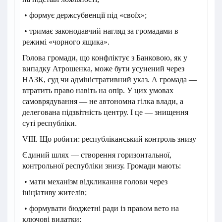
• формує держсубвенції під «своїх»;
• тримає законодавчий нагляд за громадами в
режимі «чорного ящика».
Голова громади, що конфліктує з Банковою, як у
випадку Атрошенка, може бути усунений через
НАЗК, суд чи адміністративний указ. А громада —
втратить право навіть на опір. У цих умовах
самоврядування — не автономна гілка влади, а
делегована підзвітність центру. І це — знищення
суті республіки.
VIII. Що робити: республіканський контроль знизу
Єдиний шлях — створення горизонтальної,
контрольної республіки знизу. Громади мають:
• мати механізм відкликання голови через
ініціативу жителів;
• формувати бюджетні ради із правом вето на
ключові видатки;