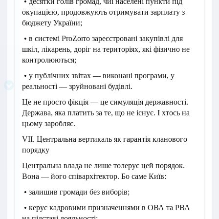
• десятки голів громад, чиї населені пункти під
окупацією, продовжують отримувати зарплату з
бюджету України;
• в системі ProZorro зареєстровані закупівлі для
шкіл, лікарень, доріг на територіях, які фізично не
контролюються;
• у публічних звітах — виконані програми, у
реальності — зруйновані будівлі.
Це не просто фікція — це симуляція державності.
Держава, яка платить за те, що не існує. І хтось на
цьому заробляє.
VII. Центральна вертикаль як гарантія кланового
порядку
Центральна влада не лише толерує цей порядок.
Вона — його співархітектор. Бо саме Київ:
• залишив громади без виборів;
• керує кадровими призначеннями в ОВА та РВА
на підставі лояльності;