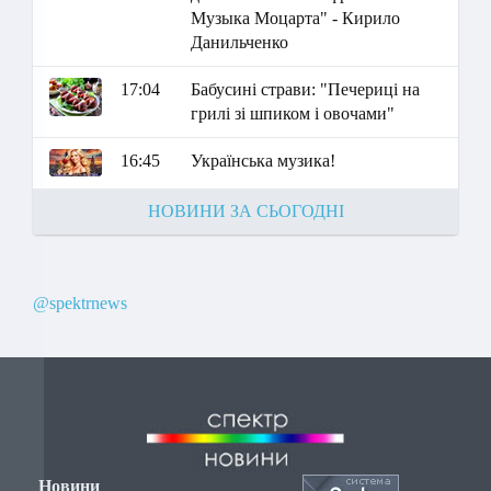
Музыка Моцарта" - Кирило
Данильченко
17:04
Бабусині страви: "Печериці на
грилі зі шпиком і овочами"
16:45
Українська музика!
НОВИНИ ЗА СЬОГОДНІ
@spektrnews
Новини