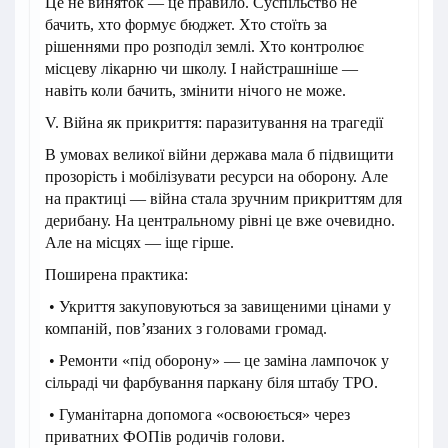
Це не виняток — це правило. Суспільство не
бачить, хто формує бюджет. Хто стоїть за
рішеннями про розподіл землі. Хто контролює
місцеву лікарню чи школу. І найстрашніше —
навіть коли бачить, змінити нічого не може.
V. Війна як прикриття: паразитування на трагедії
В умовах великої війни держава мала б підвищити
прозорість і мобілізувати ресурси на оборону. Але
на практиці — війна стала зручним прикриттям для
дерибану. На центральному рівні це вже очевидно.
Але на місцях — іще гірше.
Поширена практика:
• Укриття закуповуються за завищеними цінами у
компаній, пов’язаних з головами громад.
• Ремонти «під оборону» — це заміна лампочок у
сільраді чи фарбування паркану біля штабу ТРО.
• Гуманітарна допомога «освоюється» через
приватних ФОПів родичів голови.