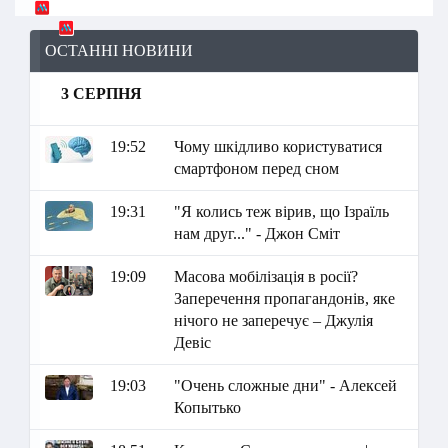
ОСТАННІ НОВИНИ
3 СЕРПНЯ
19:52
Чому шкідливо користуватися
смартфоном перед сном
19:31
"Я колись теж вірив, що Ізраїль
нам друг..." - Джон Сміт
19:09
Масова мобілізація в росії?
Заперечення пропагандонів, яке
нічого не заперечує – Джулія
Девіс
19:03
"Очень сложные дни" - Алексей
Копытько