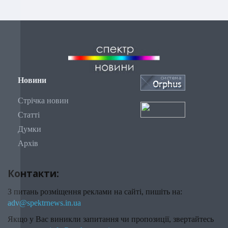
Новини
Стрічка новин
Статті
Думки
Архів
Контакти:
З питань розміщення реклами на сайті, пишіть на:
adv@spektrnews.in.ua
Якщо у Вас виникли запитання чи пропозиції, звертайтесь