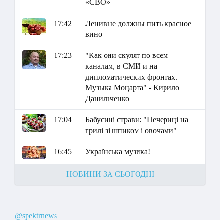
«СВО»
17:42
Ленивые должны пить красное
вино
17:23
"Как они скулят по всем
каналам, в СМИ и на
дипломатических фронтах.
Музыка Моцарта" - Кирило
Данильченко
17:04
Бабусині страви: "Печериці на
грилі зі шпиком і овочами"
16:45
Українська музика!
НОВИНИ ЗА СЬОГОДНІ
@spektrnews