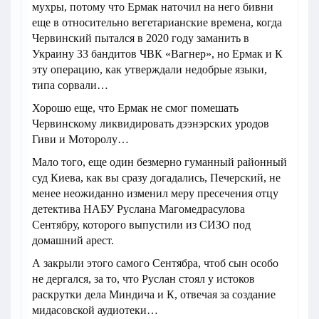
мухры, потому что Ермак наточил на него бивни
еще в относительно вегетарианские времена, когда
Червинский пытался в 2020 году заманить в
Украину 33 бандитов ЧВК «Вагнер», но Ермак и К
эту операцию, как утверждали недобрые языки,
типа сорвали…
Хорошо еще, что Ермак не смог помешать
Червинскому ликвидировать дээнэрских уродов
Гиви и Моторолу…
Мало того, еще один безмерно гуманный районный
суд Киева, как вы сразу догадались, Печерский, не
менее неожиданно изменил меру пресечения отцу
детектива НАБУ Руслана Магомедрасулова
Сентябру, которого выпустили из СИЗО под
домашний арест.
А закрыли этого самого Сентябра, чтоб сын особо
не дергался, за то, что Руслан стоял у истоков
раскрутки дела Миндича и К, отвечая за создание
мидасовской аудиотеки…