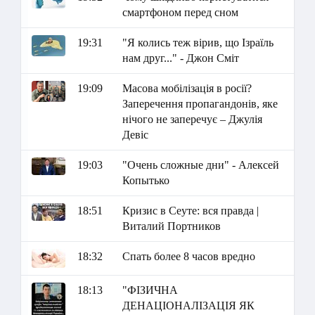
смартфоном перед сном
19:31
"Я колись теж вірив, що Ізраїль
нам друг..." - Джон Сміт
19:09
Масова мобілізація в росії?
Заперечення пропагандонів, яке
нічого не заперечує – Джулія
Девіс
19:03
"Очень сложные дни" - Алексей
Копытько
18:51
Кризис в Сеуте: вся правда |
Виталий Портников
18:32
Спать более 8 часов вредно
18:13
"ФІЗИЧНА
ДЕНАЦІОНАЛІЗАЦІЯ ЯК