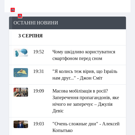
ОСТАННІ НОВИНИ
3 СЕРПНЯ
19:52
Чому шкідливо користуватися
смартфоном перед сном
19:31
"Я колись теж вірив, що Ізраїль
нам друг..." - Джон Сміт
19:09
Масова мобілізація в росії?
Заперечення пропагандонів, яке
нічого не заперечує – Джулія
Девіс
19:03
"Очень сложные дни" - Алексей
Копытько