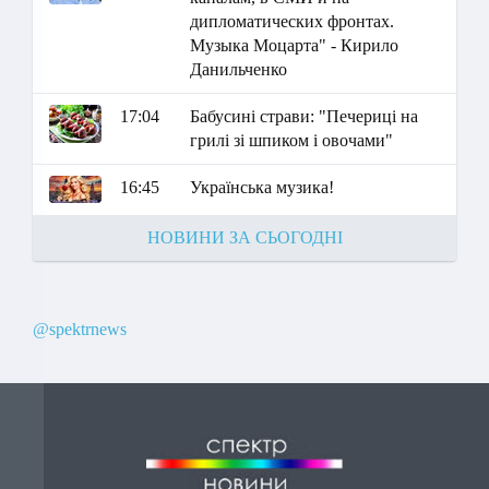
дипломатических фронтах.
Музыка Моцарта" - Кирило
Данильченко
17:04
Бабусині страви: "Печериці на
грилі зі шпиком і овочами"
16:45
Українська музика!
НОВИНИ ЗА СЬОГОДНІ
@spektrnews