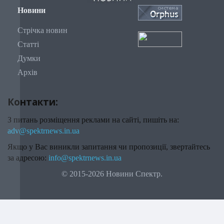
Новини
Стрічка новин
Статті
Думки
Архів
Контакти:
З питань розміщення реклами на сайті, пишіть на:
adv@spektrnews.in.ua
Якщо у Вас виникли запитання чи пропозиції, звертайтесь
за адресою:
info@spektrnews.in.ua
© 2015-2026 Новини Спектр.