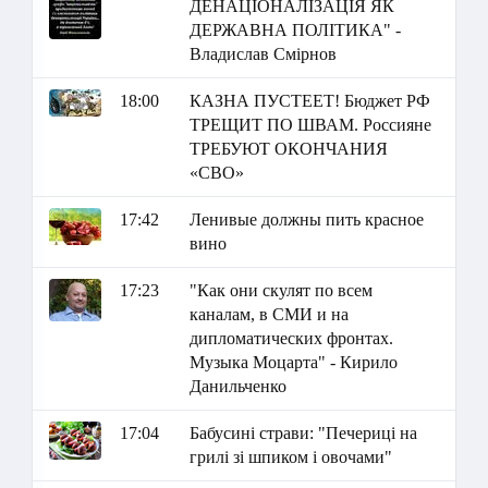
ДЕНАЦІОНАЛІЗАЦІЯ ЯК
ДЕРЖАВНА ПОЛІТИКА" -
Владислав Смірнов
18:00
КАЗНА ПУСТЕЕТ! Бюджет РФ
ТРЕЩИТ ПО ШВАМ. Россияне
ТРЕБУЮТ ОКОНЧАНИЯ
«СВО»
17:42
Ленивые должны пить красное
вино
17:23
"Как они скулят по всем
каналам, в СМИ и на
дипломатических фронтах.
Музыка Моцарта" - Кирило
Данильченко
17:04
Бабусині страви: "Печериці на
грилі зі шпиком і овочами"