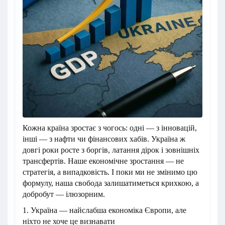
Кожна країна зростає з чогось: одні — з інновацій,
інші — з нафти чи фінансових хабів. Україна ж
довгі роки росте з боргів, латання дірок і зовнішніх
трансфертів. Наше економічне зростання — не
стратегія, а випадковість. І поки ми не змінимо цю
формулу, наша свобода залишатиметься крихкою, а
добробут — ілюзорним.
1. Україна — найслабша економіка Європи, але
ніхто не хоче це визнавати