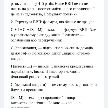
рази, Литві — у 4–5 разів. Наше ВВП не тягне
навіть на рівень постсоціалістичного середнячка. І
це не випадковість, а результат політики.
2. Структура ВВП: формула, що більше не працює
C + I + G + (X – M) — класична формула ВВП. Але
в українському випадку кожен її елемент —
ослаблений або перекручений:
C (споживання) — підкошене зниженням доходів,
демографічною кризою, депопуляцією і страхом
витрат.
I (інвестиції) — зникли. Банківське кредитування
паралізоване, іноземні інвестори чекають.
Фондовий ринок — мертвий.
G (державні витрати) — не стимулюють розвиток, а
йдуть на проїдання.
(X – M) — експорт сировинний, імпорт —
високотехнологічний. Баланс — хронічно