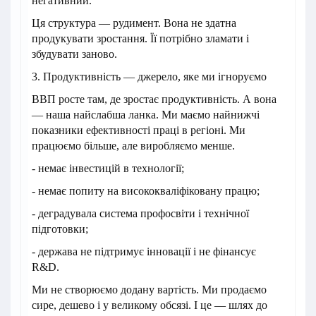
негативний.
Ця структура — рудимент. Вона не здатна
продукувати зростання. Її потрібно зламати і
збудувати заново.
3. Продуктивність — джерело, яке ми ігноруємо
ВВП росте там, де зростає продуктивність. А вона
— наша найслабша ланка. Ми маємо найнижчі
показники ефективності праці в регіоні. Ми
працюємо більше, але виробляємо менше.
- немає інвестицій в технології;
- немає попиту на висококваліфіковану працю;
- деградувала система профосвіти і технічної
підготовки;
- держава не підтримує інновації і не фінансує
R&D.
Ми не створюємо додану вартість. Ми продаємо
сире, дешево і у великому обсязі. І це — шлях до