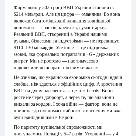
Формально у 2025 році ВВП України становить
$214 мільярди. Але ця цифра — оманлива. Бо вона
включає багатомільярдні вливання зовнішньої
допомоги — грантів, кредитів, гуманітарки.
Реальний ВВП, створений в Україні нашими
руками, бізнесами та індустріями — не перевищує
$110–130 мільярдів. Усе інше — це підтримка
ззовні, яка формально потрапляє в «G» державних
витрат. Ми не ростемо — нас тимчасово
підключили до апарата підтримки життя.
Це означає, що українська економіка сьогодні вдвічі
слабша, ніж здається з офіційних цифр. А зростання
ВВП на душу населення — це теж ілюзія. Воно
росте не через добробут, а через те, що мільйони
виїхали за кордон. І хоча війна — фактор, вона не
причина: до повномасштабного вторгнення ми вже
були найбіднішими в Європі.
По паритету купівельної спроможності ми
поступаємось Польщі у 5–7 разів, Угорщині — у 4