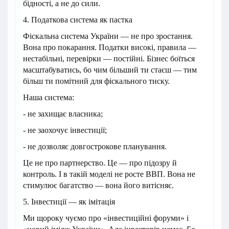
бідності, а не до сили.
4. Податкова система як пастка
Фіскальна система України — не про зростання.
Вона про покарання. Податки високі, правила —
нестабільні, перевірки — постійні. Бізнес боїться
масштабуватись, бо чим більший ти стаєш — тим
більш ти помітний для фіскального тиску.
Наша система:
- не захищає власника;
- не заохочує інвестиції;
- не дозволяє довгострокове планування.
Це не про партнерство. Це — про підозру й
контроль. І в такій моделі не росте ВВП. Вона не
стимулює багатство — вона його витісняє.
5. Інвестиції — як імітація
Ми щороку чуємо про «інвестиційні форуми» і