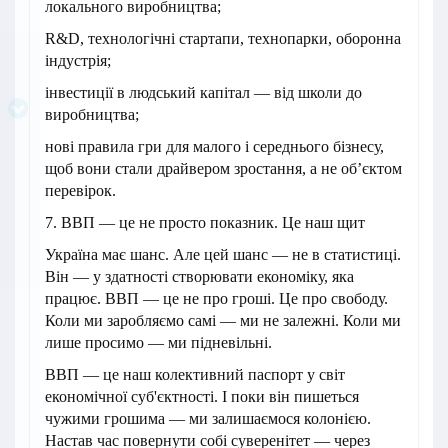
локального виробництва;
R&D, технологічні стартапи, технопарки, оборонна
індустрія;
інвестиції в людський капітал — від школи до
виробництва;
нові правила гри для малого і середнього бізнесу,
щоб вони стали драйвером зростання, а не об’єктом
перевірок.
7. ВВП — це не просто показник. Це наш щит
Україна має шанс. Але цей шанс — не в статистиці.
Він — у здатності створювати економіку, яка
працює. ВВП — це не про гроші. Це про свободу.
Коли ми заробляємо самі — ми не залежні. Коли ми
лише просимо — ми підневільні.
ВВП — це наш колективний паспорт у світ
економічної суб'єктності. І поки він пишеться
чужими грошима — ми залишаємося колонією.
Настав час повернути собі суверенітет — через