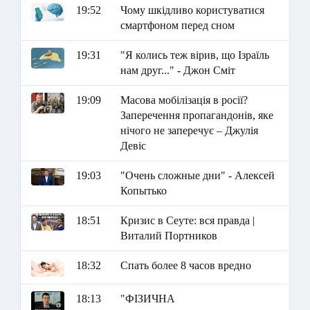
19:52
Чому шкідливо користуватися
смартфоном перед сном
19:31
"Я колись теж вірив, що Ізраїль
нам друг..." - Джон Сміт
19:09
Масова мобілізація в росії?
Заперечення пропагандонів, яке
нічого не заперечує – Джулія
Девіс
19:03
"Очень сложные дни" - Алексей
Копытько
18:51
Кризис в Сеуте: вся правда |
Виталий Портников
18:32
Спать более 8 часов вредно
18:13
"ФІЗИЧНА