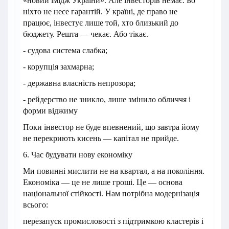
«новий імідж України». Але інвесторів немає. Бо
ніхто не несе гарантій. У країні, де право не
працює, інвестує лише той, хто близький до
бюджету. Решта — чекає. Або тікає.
- судова система слабка;
- корупція захмарна;
- державна власність непрозора;
- рейдерство не зникло, лише змінило обличчя і
форми віджиму
Поки інвестор не буде впевнений, що завтра йому
не перекриють кисень — капітал не прийде.
6. Час будувати нову економіку
Ми повинні мислити не на квартал, а на покоління.
Економіка — це не лише гроші. Це — основа
національної стійкості. Нам потрібна модернізація
всього:
перезапуск промисловості з підтримкою кластерів і