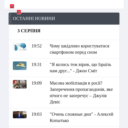
ОСТАННІ НОВИНИ
3 СЕРПНЯ
19:52
Чому шкідливо користуватися
смартфоном перед сном
19:31
"Я колись теж вірив, що Ізраїль
нам друг..." - Джон Сміт
19:09
Масова мобілізація в росії?
Заперечення пропагандонів, яке
нічого не заперечує – Джулія
Девіс
19:03
"Очень сложные дни" - Алексей
Копытько