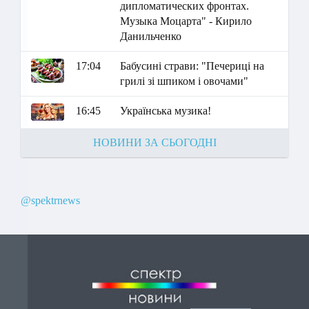
дипломатических фронтах.
Музыка Моцарта" - Кирило
Данильченко
17:04
Бабусині страви: "Печериці на
грилі зі шпиком і овочами"
16:45
Українська музика!
НОВИНИ ЗА СЬОГОДНІ
@spektrnews