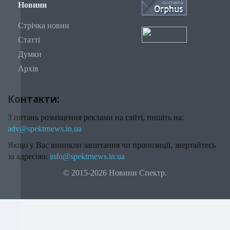
Новини
Стрічка новин
Статті
Думки
Архів
Контакти:
З питань розміщення реклами на сайті, пишіть на:
adv@spektrnews.in.ua
Якщо у Вас виникли запитання чи пропозиції, звертайтесь
за адресою:
info@spektrnews.in.ua
© 2015-2026 Новини Спектр.