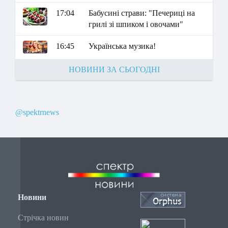
17:04
Бабусині страви: "Печериці на
грилі зі шпиком і овочами"
16:45
Українська музика!
НОВИНИ ЗА СЬОГОДНІ
@spektrnews
Новини
Стрічка новин