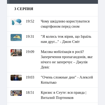
3 СЕРПНЯ
19:52
Чому шкідливо користуватися
смартфоном перед сном
19:31
"Я колись теж вірив, що Ізраїль
нам друг..." - Джон Сміт
19:09
Масова мобілізація в росії?
Заперечення пропагандонів, яке
нічого не заперечує – Джулія
Девіс
19:03
"Очень сложные дни" - Алексей
Копытько
18:51
Кризис в Сеуте: вся правда |
Виталий Портников