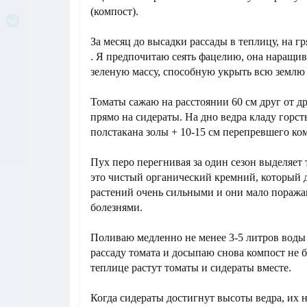
(компост).
За месяц до высадки рассады в теплицу, на г
. Я предпочитаю сеять фацелию, она наращи
зеленую массу, способную укрыть всю землю
Томаты сажаю на расстоянии 60 см друг от д
прямо на сидераты. На дно ведра кладу горст
полстакана золы + 10-15 см перепревшего ко
Пух перо перегнивая за один сезон выделяет 
это чистый органический кремний, который 
растений очень сильными и они мало пораж
болезнями.
Поливаю медленно не менее 3-5 литров воды 
рассаду томата и досыпаю снова компост не б
теплице растут томаты и сидераты вместе.
Когда сидераты достигнут высоты ведра, их н