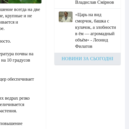
Владислав Смірнов
шение всегда на две
«Царь на вид
е, крупные и не
сморчок, башка с
ивается и
кулачок, а злобности
ое.
в ём — агромадный
объём» - Леонид
росто.
Филатов
ература почвы на
НОВИНИ ЗА СЬОГОДНІ
 на 10 градусов
дер обеспечивает
их ведрах резко
величивается
растения.
, повышение