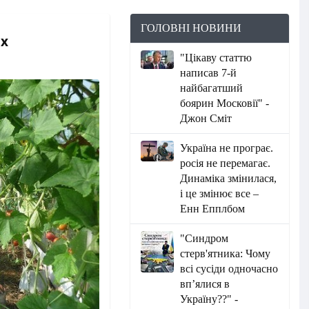
ГОЛОВНІ НОВИНИ
ах
"Цікаву статтю
написав 7-й
найбагатший
боярин Московії" -
Джон Сміт
Україна не програє.
росія не перемагає.
Динаміка змінилася,
і це змінює все –
Енн Епплбом
"Синдром
стерв'ятника: Чому
всі сусіди одночасно
вп’ялися в
Україну??" -