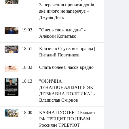
Заперечення пропагандонів,
яке нічого не заперечує –
Джулія Девіс
19:03
"Очень сложные дни" -
Алексей Копытько
18:51
Кризис в Сеуте: вся правда |
Виталий Портников
18:32
Спать более 8 часов вредно
18:13
"ФІЗИЧНА
ДЕНАЦІОНАЛІЗАЦІЯ ЯК
ДЕРЖАВНА ПОЛІТИКА" -
Владислав Смірнов
18:00
КАЗНА ПУСТЕЕТ! Бюджет
РФ ТРЕЩИТ ПО ШВАМ.
Россияне ТРЕБУЮТ