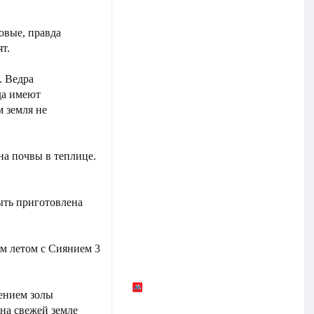
овые, правда
ят.
. Ведра
да имеют
м земля не
на почвы в теплице.
ыть приготовлена
 летом с Сиянием 3
лением золы
на свежей земле