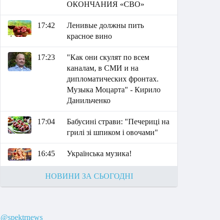
ОКОНЧАНИЯ «СВО»
17:42
Ленивые должны пить
красное вино
17:23
"Как они скулят по всем
каналам, в СМИ и на
дипломатических фронтах.
Музыка Моцарта" - Кирило
Данильченко
17:04
Бабусині страви: "Печериці на
грилі зі шпиком і овочами"
16:45
Українська музика!
НОВИНИ ЗА СЬОГОДНІ
@spektrnews