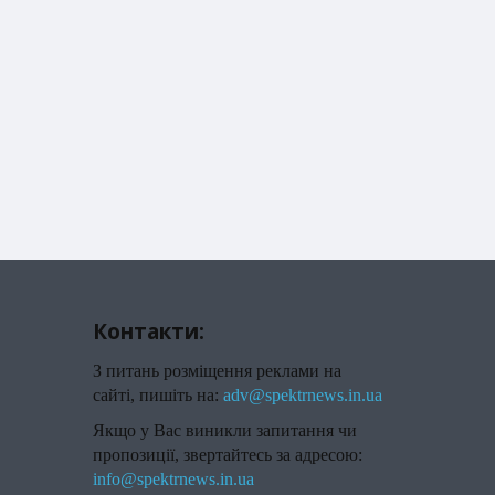
Контакти:
З питань розміщення реклами на
сайті, пишіть на:
adv@spektrnews.in.ua
Якщо у Вас виникли запитання чи
пропозиції, звертайтесь за адресою:
info@spektrnews.in.ua