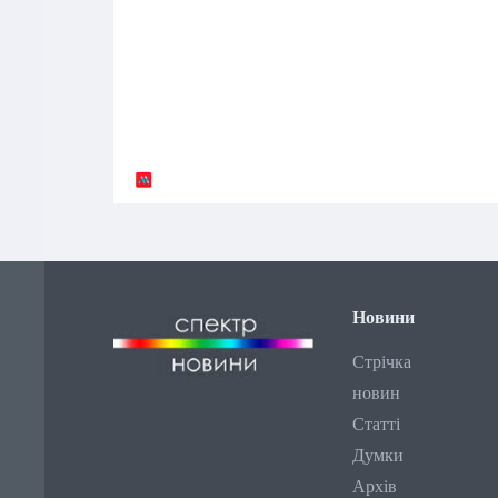
Новини
Стрічка
новин
Статті
Думки
Архів