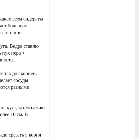
рядках сеем сидераты
вает большую
 в теплице.
руга. Ведра ставлю
ь пух пера +
мпоста.
тепло для корней,
делает сосуды
аются разными
на куст, затем сажаю
олее 10 см. В
адо срезать у корня