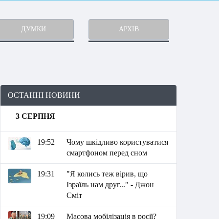
ДУМКИ
АРХІВ
ОСТАННІ НОВИНИ
3 СЕРПНЯ
19:52
Чому шкідливо користуватися
смартфоном перед сном
19:31
"Я колись теж вірив, що
Ізраїль нам друг..." - Джон
Сміт
19:09
Масова мобілізація в росії?