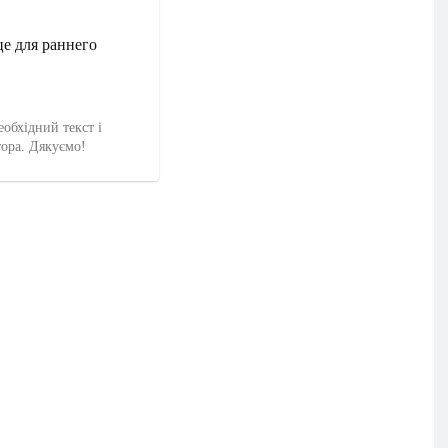
е для раннего
еобхідний текст і
тора. Дякуємо!