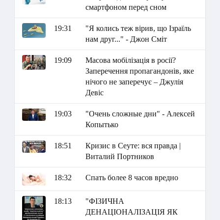
смартфоном перед сном
19:31
"Я колись теж вірив, що Ізраїль
нам друг..." - Джон Сміт
19:09
Масова мобілізація в росії?
Заперечення пропагандонів, яке
нічого не заперечує – Джулія
Девіс
19:03
"Очень сложные дни" - Алексей
Копытько
18:51
Кризис в Сеуте: вся правда |
Виталий Портников
18:32
Спать более 8 часов вредно
18:13
"ФІЗИЧНА
ДЕНАЦІОНАЛІЗАЦІЯ ЯК