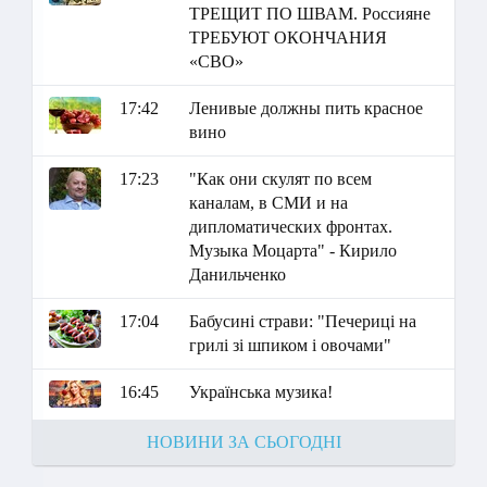
ТРЕЩИТ ПО ШВАМ. Россияне
ТРЕБУЮТ ОКОНЧАНИЯ
«СВО»
17:42
Ленивые должны пить красное
вино
17:23
"Как они скулят по всем
каналам, в СМИ и на
дипломатических фронтах.
Музыка Моцарта" - Кирило
Данильченко
17:04
Бабусині страви: "Печериці на
грилі зі шпиком і овочами"
16:45
Українська музика!
НОВИНИ ЗА СЬОГОДНІ