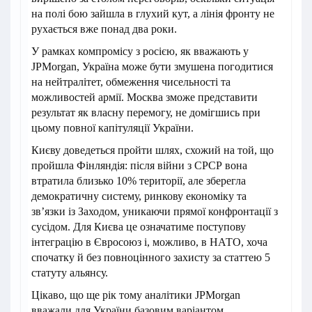
на полі бою зайшла в глухий кут, а лінія фронту не
рухається вже понад два роки.
У рамках компромісу з росією, як вважають у
JPMorgan, Україна може бути змушена погодитися
на нейтралітет, обмеження чисельності та
можливостей армії. Москва зможе представити
результат як власну перемогу, не домігшись при
цьому повної капітуляції України.
Києву доведеться пройти шлях, схожий на той, що
пройшла Фінляндія: після війни з СРСР вона
втратила близько 10% території, але зберегла
демократичну систему, ринкову економіку та
зв’язки із Заходом, уникаючи прямої конфронтації з
сусідом. Для Києва це означатиме поступову
інтеграцію в Євросоюз і, можливо, в НАТО, хоча
спочатку й без повноцінного захисту за статтею 5
статуту альянсу.
Цікаво, що ще рік тому аналітики JPMorgan
вважали для України базовим варіантом