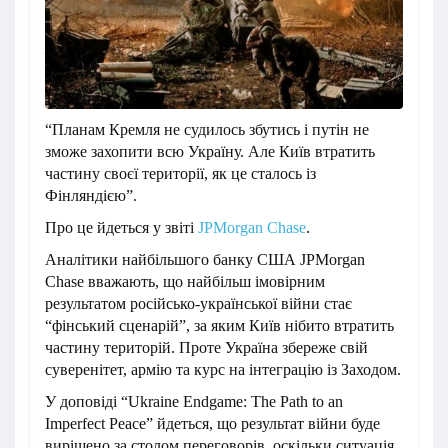
“Планам Кремля не судилось збутись і путін не
зможе захопити всю Україну. Але Київ втратить
частину своєї території, як це сталось із
Фінляндією”.
Про це йдеться у звіті
JPMorgan Chase
.
Аналітики найбільшого банку США JPMorgan
Chase вважають, що найбільш імовірним
результатом російсько-української війни стає
“фінський сценарій”, за яким Київ нібито втратить
частину територій. Проте Україна збереже свій
суверенітет, армію та курс на інтеграцію із Заходом.
У доповіді “Ukraine Endgame: The Path to an
Imperfect Peace” йдеться, що результат війни буде
вирішено за столом переговорів, оскільки ситуація