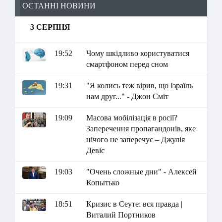
ОСТАННІ НОВИНИ
3 СЕРПНЯ
19:52
Чому шкідливо користуватися
смартфоном перед сном
19:31
"Я колись теж вірив, що Ізраїль
нам друг..." - Джон Сміт
19:09
Масова мобілізація в росії?
Заперечення пропагандонів, яке
нічого не заперечує – Джулія
Девіс
19:03
"Очень сложные дни" - Алексей
Копытько
18:51
Кризис в Сеуте: вся правда |
Виталий Портников