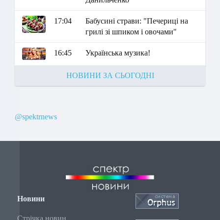
17:04
Бабусині страви: "Печериці на
грилі зі шпиком і овочами"
16:45
Українська музика!
НОВИНИ ЗА СЬОГОДНІ
@spektrnews
Новини
Стрічка новин