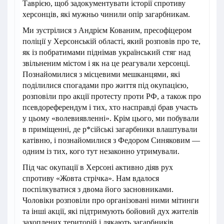
Таврією, щоб задокументувати історії спротиву
херсонців, які мужньо чинили опір загарбникам.
Ми зустрілися з Андрієм Кованим, пресофіцером
поліції у Херсонській області, який розповів про те,
як із побратимами піднімав український стяг над
звільненим містом і як на це реагували херсонці.
Познайомилися з місцевими мешканцями, які
поділилися спогадами про життя під окупацією,
розповіли про акції протесту проти РФ, а також про
псевдореферендум і тих, хто насправді брав участь
у цьому «волевиявленні». Крім цього, ми побували
в приміщенні, де р*сійські загарбники влаштували
катівню, і познайомилися з Федором Синяковим —
одним із тих, кого тут незаконно утримували.
Під час окупації в Херсоні активно діяв рух
спротиву «Жовта стрічка». Нам вдалося
поспілкуватися з двома його засновниками.
Чоловіки розповіли про організовані ними мітинги
та інші акції, які підтримують бойовий дух жителів
захоплених територій і лякають загарбників.