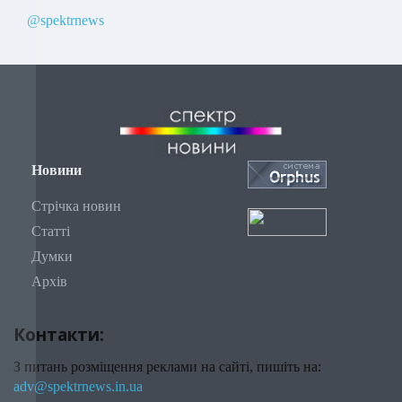
@spektrnews
Новини
Стрічка новин
Статті
Думки
Архів
Контакти:
З питань розміщення реклами на сайті, пишіть на:
adv@spektrnews.in.ua