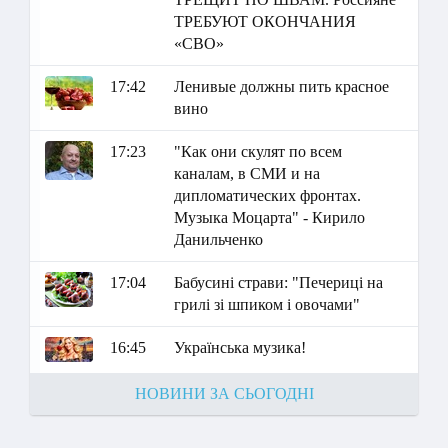
ТРЕБУЮТ ОКОНЧАНИЯ
«СВО»
17:42
Ленивые должны пить красное
вино
17:23
"Как они скулят по всем
каналам, в СМИ и на
дипломатических фронтах.
Музыка Моцарта" - Кирило
Данильченко
17:04
Бабусині страви: "Печериці на
грилі зі шпиком і овочами"
16:45
Українська музика!
НОВИНИ ЗА СЬОГОДНІ