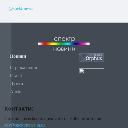
@spektrnews
Новини
Стрічка новин
Статті
Думки
Архів
Контакти:
З питань розміщення реклами на сайті, пишіть на:
adv@spektrnews.in.ua