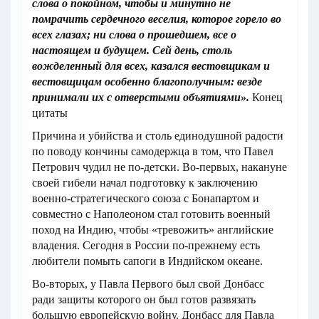
слова о покойном, чтобы и минутно не
помрачить сердечного веселия, которое горело во
всех глазах; ни слова о прошедшем, все о
настоящем и будущем. Сей день, столь
вожделенный для всех, казался вестовщикам и
вестовщицам особенно благополучным: везде
принимали их с отверстыми объятиями».
Конец
цитаты
Причина и убийства и столь единодушной радости
по поводу кончины самодержца в том, что Павел
Петрович чудил не по-детски. Во-первых, накануне
своей гибели начал подготовку к заключению
военно-стратегического союза с Бонапартом и
совместно с Наполеоном стал готовить военный
поход на Индию, чтобы «тревожить» английские
владения. Сегодня в России по-прежнему есть
любители помыть сапоги в Индийском океане.
Во-вторых, у Павла Первого был свой Донбасс
ради защиты которого он был готов развязать
большую европейскую войну. Донбасс для Павла