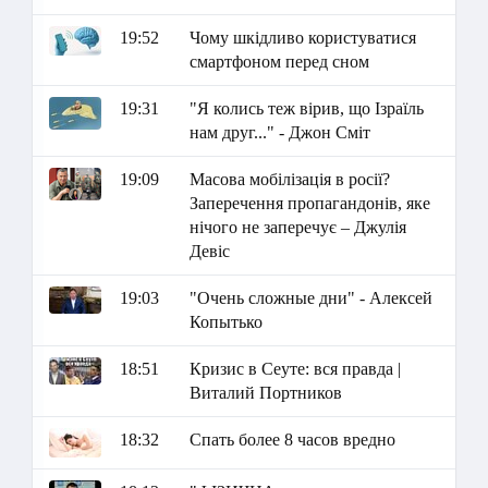
19:52
Чому шкідливо користуватися
смартфоном перед сном
19:31
"Я колись теж вірив, що Ізраїль
нам друг..." - Джон Сміт
19:09
Масова мобілізація в росії?
Заперечення пропагандонів, яке
нічого не заперечує – Джулія
Девіс
19:03
"Очень сложные дни" - Алексей
Копытько
18:51
Кризис в Сеуте: вся правда |
Виталий Портников
18:32
Спать более 8 часов вредно