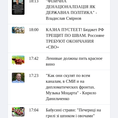
18:13
"ФІЗИЧНА
ДЕНАЦІОНАЛІЗАЦІЯ ЯК
ДЕРЖАВНА ПОЛІТИКА" -
Владислав Смірнов
18:00
КАЗНА ПУСТЕЕТ! Бюджет РФ
ТРЕЩИТ ПО ШВАМ. Россияне
ТРЕБУЮТ ОКОНЧАНИЯ
«СВО»
17:42
Ленивые должны пить красное
вино
17:23
"Как они скулят по всем
каналам, в СМИ и на
дипломатических фронтах.
Музыка Моцарта" - Кирило
Данильченко
17:04
Бабусині страви: "Печериці на
грилі зі шпиком і овочами"