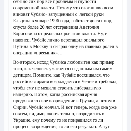
себя до сих пор все проблемы и глупости
современной власти. Потому что слоган «во всем
виноват Чубайс» запущенный с легкой руки
Ельцина в январе 1996 года, работает до сих пор,
спустя более 20 лет отстранения Анатолия
Борисовича от реальных рычагов власти. Ну, и
наконец, Чубайс лично перетащил опального
Путина в Москву и сыграл одну из главных ролей в
операции «преемник»…
Во-вторых, исход Чубайса любопытен как пример
того, как человек ужасается созданным им самим
детищем. Помните, как Чубайс восхищался, что
российская армия возрождается в Чечне и требовал,
чтобы ему не мешали строить либеральную
империю. Потом, когда российская армия
продолжило свое возрождение в Грузии, а потом в
Сирии, Чубайс молчал. И вот теперь, когда она уже
совсем, видимо, окончательно, возродилась в
Украине, ему почему то не понравился то ли
процесс возрождения, то ли его результат. А тут