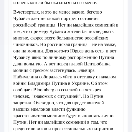
и очень хотели бы оказаться на его месте.
В-четвертых, и это не менее важно, бегство
Чубайса дает неплохой портрет состояния
российской границы. Нет ни малейших сомнений в
том, что примеру Чубайса хотели бы последовать
многие, скорее всего большинство российских
чиновников. Но российская граница – не на замке,
она на молнии. Для кого-то Юрьев день есть, и вот
Чубайсу, явно по личному распоряжению Путина
дали вольную. А вот перед главой Центробанка
молния с треском застегнулась. Эльвира
Набиуллина собиралась уйти в отставку с началом
войны Владимира Путина в Украине. Об этом
сообщает Bloomberg со ссылкой на четырех
человек, "знакомых с ситуацией". Но Путин
запретил. Очевидно, что для представителей
высших эшелонов власти функцию
«расстегивателя молнии» будет выполнять лично
Путин. Нет ни малейших сомнений в том, что
среди силовиков и профессиональных патриотов