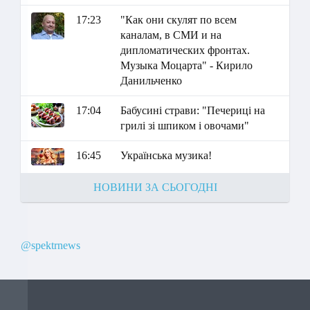
17:23
"Как они скулят по всем
каналам, в СМИ и на
дипломатических фронтах.
Музыка Моцарта" - Кирило
Данильченко
17:04
Бабусині страви: "Печериці на
грилі зі шпиком і овочами"
16:45
Українська музика!
НОВИНИ ЗА СЬОГОДНІ
@spektrnews