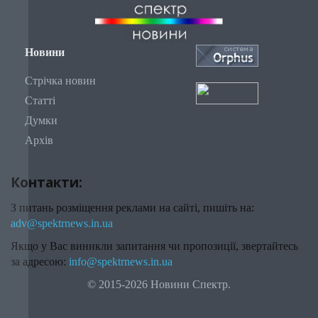
Новини
Стрічка новин
Статті
Думки
Архів
Контакти:
З питань розміщення реклами на сайті, пишіть на:
adv@spektrnews.in.ua
Якщо у Вас виникли запитання чи пропозиції, звертайтесь
за адресою:
info@spektrnews.in.ua
© 2015-2026 Новини Спектр.