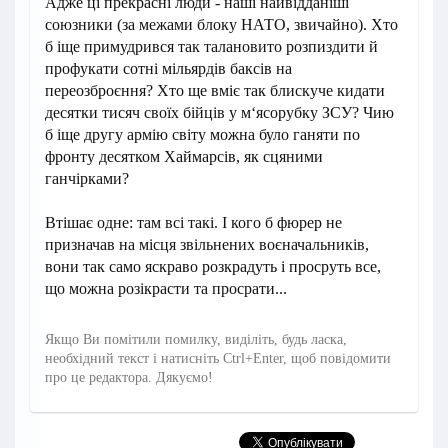
Адже ці прекрасні люди - наші найвідданіші
союзники (за межами блоку НАТО, звичайно). Хто
б іще примудрився так талановито розпиздити й
профукати сотні мільярдів баксів на
переозброєння? Хто ще вміє так блискуче кидати
десятки тисяч своїх бійців у м‘ясорубку ЗСУ? Чию
б іще другу армію світу можна було ганяти по
фронту десятком Хаймарсів, як сцяними
ганчірками?
Втішає одне: там всі такі. І кого б фюрер не
призначав на місця звільнених воєначальників,
вони так само яскраво розкрадуть і просруть все,
що можна розікрасти та просрати...
Якщо Ви помітили помилку, виділіть, будь ласка,
необхідний текст і натисніть Ctrl+Enter, щоб повідомити
про це редактора. Дякуємо!