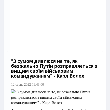
"З сумом дивлюся на те, як
безжально Путін розправляється з
вищим своїм військовим
командуванням" - Карл Волох
12 серп. 2022 11:48:00