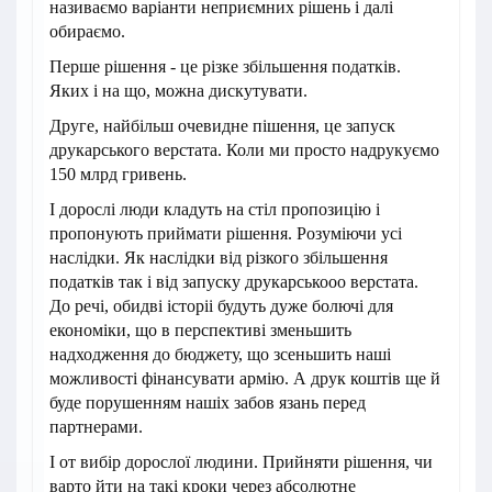
називаємо варіанти неприємних рішень і далі
обираємо.
Перше рішення - це різке збільшення податків.
Яких і на що, можна дискутувати.
Друге, найбільш очевидне пішення, це запуск
друкарського верстата. Коли ми просто надрукуємо
150 млрд гривень.
І дорослі люди кладуть на стіл пропозицію і
пропонують приймати рішення. Розуміючи усі
наслідки. Як наслідки від різкого збільшення
податків так і від запуску друкарськооо верстата.
До речі, обидві історіі будуть дуже болючі для
економіки, що в перспективі зменьшить
надходження до бюджету, що зсеньшить наші
можливості фінансувати армію. А друк коштів ще й
буде порушенням нашіх забов язань перед
партнерами.
І от вибір дорослої людини. Прийняти рішення, чи
варто йти на такі кроки через абсолютне