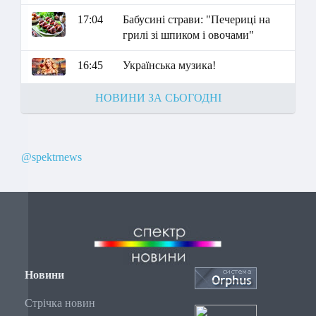
17:04
Бабусині страви: "Печериці на
грилі зі шпиком і овочами"
16:45
Українська музика!
НОВИНИ ЗА СЬОГОДНІ
@spektrnews
Новини
Стрічка новин