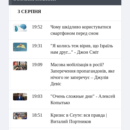
3 СЕРПНЯ
19:52
Чому шкідливо користуватися
смартфоном перед сном
19:31
"Я колись теж вірив, що Ізраїль
нам друг..." - Джон Сміт
19:09
Масова мобілізація в росії?
Заперечення пропагандонів, яке
нічого не заперечує – Джулія
Девіс
19:03
"Очень сложные дни" - Алексей
Копытько
18:51
Кризис в Сеуте: вся правда |
Виталий Портников