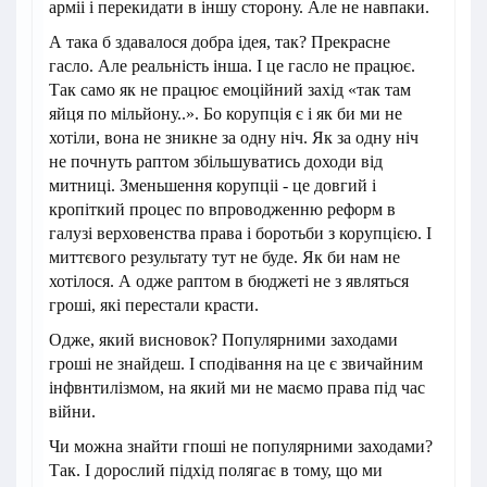
арміі і перекидати в іншу сторону. Але не навпаки.
А така б здавалося добра ідея, так? Прекрасне
гасло. Але реальність інша. І це гасло не працює.
Так само як не працює емоційний захід «так там
яйця по мільйону..». Бо корупція є і як би ми не
хотіли, вона не зникне за одну ніч. Як за одну ніч
не почнуть раптом збільшуватись доходи від
митниці. Зменьшення корупціі - це довгий і
кропіткий процес по впроводженню реформ в
галузі верховенства права і боротьби з корупцією. І
миттєвого результату тут не буде. Як би нам не
хотілося. А одже раптом в бюджеті не з являться
гроші, які перестали красти.
Одже, який висновок? Популярними заходами
гроші не знайдеш. І сподівання на це є звичайним
інфвнтилізмом, на який ми не маємо права під час
війни.
Чи можна знайти гпоші не популярними заходами?
Так. І дорослий підхід полягає в тому, що ми