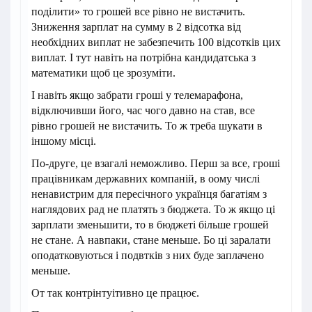
поділити» то грошей все рівно не вистачить.
Зниження зарплат на сумму в 2 відсотка від
необхідних виплат не забезпечить 100 відсотків цих
виплат. І тут навіть на потрібна кандидатська з
математики щоб це зрозуміти.
І навіть якщо забрати гроші у телемарафона,
відключивши його, час чого давно на став, все
рівно грошей не вистачить. То ж треба шукати в
іншому місці.
По-друге, це взагалі неможливо. Перш за все, гроші
працівникам державних компаній, в оому числі
ненавистрим для пересічного українця багатіям з
наглядових рад не платять з бюджета. То ж якщо ці
зарплати зменьшити, то в бюджеті більше грошей
не стане. А навпаки, стане меньше. Бо ці заралати
оподатковуються і подвтків з них буде заплачено
меньше.
От так контрінтуітивно це працює.