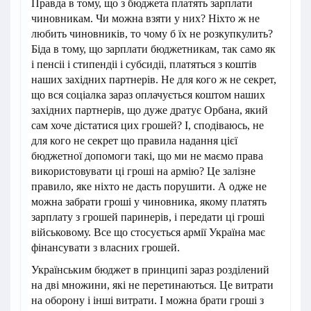
Правда в тому, що з бюджета платять зарплати
чиновникам. Чи можна взяти у них? Ніхто ж не
любить чиновників, то чому б їх не розкупкулить?
Біда в тому, що зарплати бюджетникам, так само як
і пенсіі і стипендіі і субсидіі, платяться з коштів
наших західних партнерів. Не для кого ж не секрет,
що вся соціалка зараз оплачується коштом наших
західних партнерів, що дуже дратує Орбана, який
сам хоче дістатися цих грошей? І, сподіваюсь, не
для кого не секрет що правила надання цієї
бюджетної допомоги такі, що ми не маємо права
використовувати ці гроші на армію? Це залізне
правило, яке ніхто не дасть порушити. А одже не
можна забрати гроші у чиновника, якому платять
зарплату з грошей паринерів, і передати ці гроші
військовому. Все що стосується армії Україна має
фінансувати з власних грошей.
Українським бюджет в принципі зараз розділений
на дві множини, які не перетинаються. Це витрати
на оборону і інші витрати. І можна брати гроші з