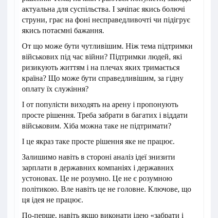
актуальна для суспільства. І зачіпає якись болючі
струни, грає на фоні несправедливочті чи підігрує
якись потаємні бажання.
От що може бути чутливішим. Ніж тема підтримки
військових під час війни? Підтримки людей, які
ризикують життям і на плечах яких тримається
країна? Що може бути справедливішим, за гідну
оплату їх служіння?
І от популісти виходять на арену і пропонують
просте рішення. Треба забрати в багатих і віддати
військовим. Хіба можна таке не підтримати?
І це якраз таке просте рішення яке не працює.
Залишимо навіть в стороні аналіз ідеї знизити
зарплати в державних компаніях і державних
устоновах. Це не розумно. Це не є розумною
політикою. Вле навіть це не головне. Ключове, що
ця ідея не працює.
По-перше, навіть якщо виконати ідею «забрати і