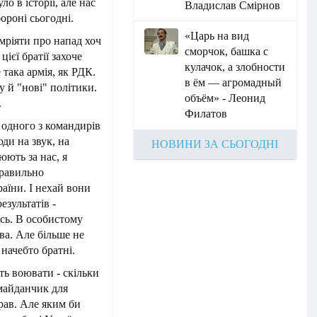
ло в історії, але нас
Владислав Смірнов
ороні сьогодні.
«Царь на вид
 мріяти про напад хоч
сморчок, башка с
ієї братії захоче
кулачок, а злобности
 така армія, як РДК.
в ём — агромадный
у й "нові" політики.
объём» - Леонид
.
Филатов
 одного з командирів
юди на звук, на
НОВИНИ ЗА СЬОГОДНІ
юють за нас, я
правильно
раїни. І нехай вони
езультатів -
сь. В особистому
ва. Але більше не
 начебто братні.
ть воювати - скільки
 майданчик для
рав. Але яким би