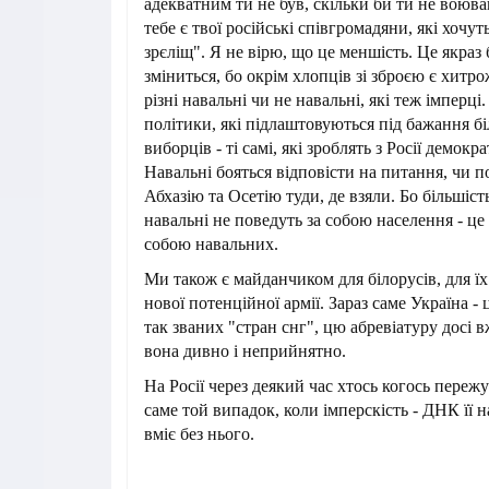
адекватним ти не був, скільки би ти не воював
тебе є твої російські співгромадяни, які хочуть
зрєліщ". Я не вірю, що це меншість. Це якраз 
зміниться, бо окрім хлопців зі зброєю є хитро
різні навальні чи не навальні, які теж імперці.
політики, які підлаштовуються під бажання бі
виборців - ті самі, які зроблять з Росії демок
Навальні бояться відповісти на питання, чи 
Абхазію та Осетію туди, де взяли. Бо більшість
навальні не поведуть за собою населення - це
собою навальних.
Ми також є майданчиком для білорусів, для їх 
нової потенційної армії. Зараз саме Україна - 
так званих "стран снг", цю абревіатуру досі 
вона дивно і неприйнятно.
На Росії через деякий час хтось когось пережу
саме той випадок, коли імперскість - ДНК її 
вміє без нього.