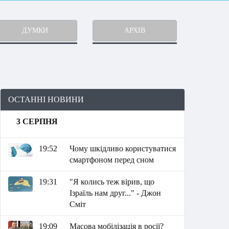
ДУМКИ
АРХІВ
ОСТАННІ НОВИНИ
3 СЕРПНЯ
19:52
Чому шкідливо користуватися
смартфоном перед сном
19:31
"Я колись теж вірив, що
Ізраїль нам друг..." - Джон
Сміт
19:09
Масова мобілізація в росії?