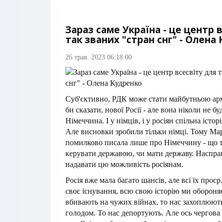
Зараз саме Україна - це центр 
так званих "стран снг" - Олена
26 трав. 2023 06:18:00
Суб'єктивно, РДК може стати майбутньою арм
би сказати, нової Росії - але вона ніколи не б
Німеччина. І у німців, і у росіян спільна істор
Але висновки зробили тільки німці. Тому Ма
помилково писала лише про Німеччину - що т
керувати державою, чи мати державу. Насправ
надавати цю можливість росіянам.
Росія вже мала багато шансів, але всі їх проср.
своє існування, всю свою історію ми обороня
вбивають на чужих війнах, то нас захоплюют
голодом. То нас депортують. Але ось чергова в