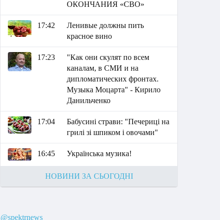
ОКОНЧАНИЯ «СВО»
17:42
Ленивые должны пить
красное вино
17:23
"Как они скулят по всем
каналам, в СМИ и на
дипломатических фронтах.
Музыка Моцарта" - Кирило
Данильченко
17:04
Бабусині страви: "Печериці на
грилі зі шпиком і овочами"
16:45
Українська музика!
НОВИНИ ЗА СЬОГОДНІ
@spektrnews