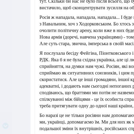
тут. Скільки би нас не було після всього, що бу
вистачило, щоб сконцентрувати зусилля на об
Росія ж нападала, нападала, нападала... І буде
з Навальним, хоч з Ходорковським. Бо хтось з ц
очолити політичну арену, коли вже в них буде
Нова армія (доречі, навчена українцями) - том
Але суть стара, звична, імперська в своїй масі
Я послухала бесіду Фейгіна, Піонтковського і
РДК. Яка б я не була східна українка, але ці л
сприйняття, на думки нам чужі. Росіян, які во
сприймаю як ситуативних союзників, і цим 
скористатися. Але це інші громадяни, іншої к
адекватні, і додають нам сьогодні непоганих р
сподіваюсь, що браттями ми потім не назвемо
спілкуванні між бійцями - це їх особиста спра
треба притягувати одну до одної наші країни,
Бо наразі це не тільки росіяни нам допомагаю
ми, українці, допомагаємо їм. Ми для них як
подальшої зміни їх внутрішніх, російських сп