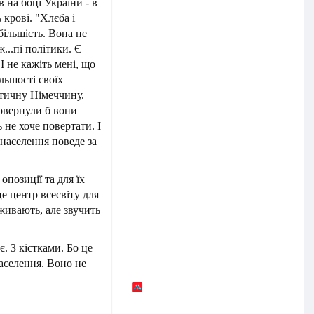
 на боці України - в
 крові. "Хлєба і
більшість. Вона не
ж...пі політики. Є
 І не кажіть мені, що
льшості своїх
ратичну Німеччину.
повернули б вони
 не хоче повертати. І
 населення поведе за
опозиції та для їх
це центр всесвіту для
вживають, але звучить
є. З кістками. Бо це
населення. Воно не