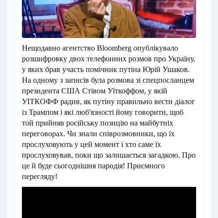
Нещодавно агентство Bloomberg опублікувало
розшифровку двох телефонних розмов про Україну,
у яких брав участь помічник путіна Юрій Ушаков.
На одному з записів була розмова зі спецпосланцем
президента США Стівом Уїткоффом, у якій
УІТКОФФ радив, як путіну правильно вести діалог
із Трампом і які люб'язності йому говорити, щоб
той прийняв російську позицію на майбутніх
переговорах. Чи знали співрозмовники, що їх
прослуховують у цей момент і хто саме їх
прослуховував, поки що залишається загадкою. Про
це й буде сьогоднішня пародія! Приємного
перегляду!