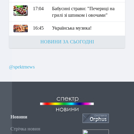
17:04
Бабусині страви: "Печериці на
грилі зі шпиком і овочами"
16:45
Українська музика!
НОВИНИ ЗА СЬОГОДНІ
@spektrnews
Новини
Стрічка новин