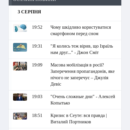
3 СЕРПНЯ
19:52
Чому шкідливо користуватися
смартфоном перед сном
19:31
"Я колись теж вірив, що Ізраїль
нам друг..." - Джон Сміт
19:09
Масова мобілізація в росії?
Заперечення пропагандонів, яке
нічого не заперечує – Джулія
Девіс
19:03
"Очень сложные дни" - Алексей
Копытько
18:51
Кризис в Сеуте: вся правда |
Виталий Портников