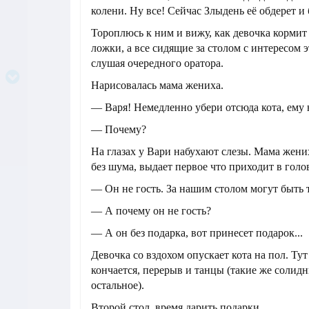
колени. Ну все! Сейчас Злыдень её обдерет и 
Тороплюсь к ним и вижу, как девочка кормит
ложки, а все сидящие за столом с интересом 
слушая очередного оратора.
Нарисовалась мама жениха.
— Варя! Немедленно убери отсюда кота, ему н
— Почему?
На глазах у Вари набухают слезы. Мама жени
без шума, выдает первое что приходит в голов
— Он не гость. За нашим столом могут быть т
— А почему он не гость?
— А он без подарка, вот принесет подарок...
Девочка со вздохом опускает кота на пол. Ту
кончается, перерыв и танцы (такие же солидн
остальное).
Второй стол, время дарить подарки.