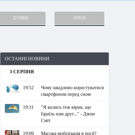
ДУМКИ
АРХІВ
ОСТАННІ НОВИНИ
3 СЕРПНЯ
19:52
Чому шкідливо користуватися
смартфоном перед сном
19:31
"Я колись теж вірив, що
Ізраїль нам друг..." - Джон
Сміт
19:09
Масова мобілізація в росії?