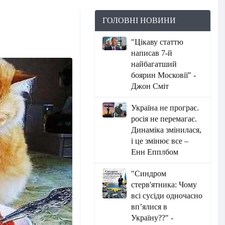
ГОЛОВНІ НОВИНИ
"Цікаву статтю
написав 7-й
найбагатший
боярин Московії" -
Джон Сміт
Україна не програє.
росія не перемагає.
Динаміка змінилася,
і це змінює все –
Енн Епплбом
"Синдром
стерв'ятника: Чому
всі сусіди одночасно
вп’ялися в
Україну??" -