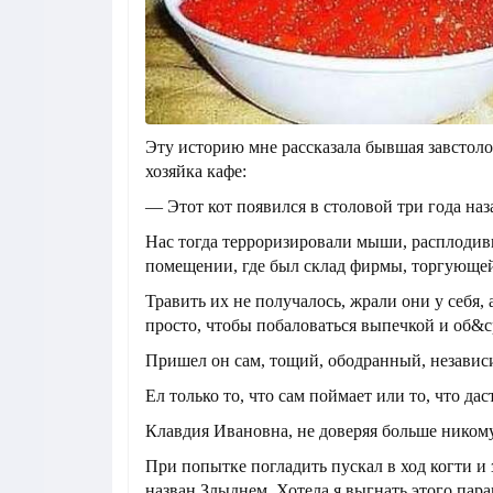
Эту историю мне рассказала бывшая завстоло
хозяйка кафе:
— Этот кот появился в столовой три года наз
Нас тогда терроризировали мыши, расплодив
помещении, где был склад фирмы, торгующе
Травить их не получалось, жрали они у себя, 
просто, чтобы побаловаться выпечкой и об&ср
Пришел он сам, тощий, ободранный, незави
Ел только то, что сам поймает или то, что дас
Клавдия Ивановна, не доверяя больше никому
При попытке погладить пускал в ход когти и 
назван Злыднем. Хотела я выгнать этого пара