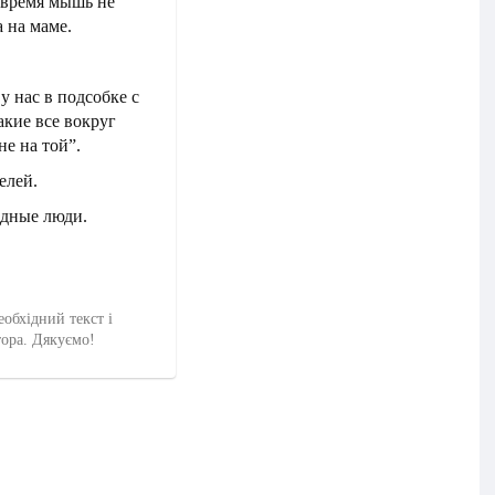
овремя мышь не
а на маме.
у нас в подсобке с
акие все вокруг
е на той”.
елей.
идные люди.
еобхідний текст і
тора. Дякуємо!