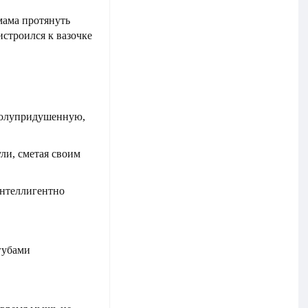
мама протянуть
истроился к вазочке
 полупридушенную,
ли, сметая своим
интеллигентно
губами