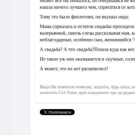
Может все бы обошлось, но очнувшаяся не в
нашла ничего лучшего чем, спрятаться от кот
Тому это было фиолетово, он вкушал икру.
Мама сорвалась и остаток свадьбы просидела 
валерьянкой, сквозь слезы рассказывая нам, к
неблагодарные, особенно сын, женившийся "н
А свадьба? А что свадьба?Пошла куда как вес
Не такие уж они оказывается и скучные, сол
А может, это их кот расшевелил?
Якщо Ви помітили помилку, виділіть, будь ласка, н
натисніть Ctrl+Enter, щоб повідомити про це редак