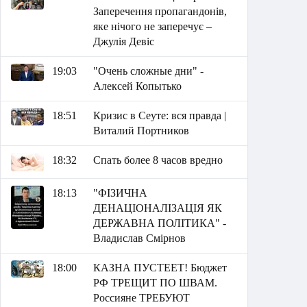
Заперечення пропагандонів,
яке нічого не заперечує –
Джулія Девіс
19:03
"Очень сложные дни" -
Алексей Копытько
18:51
Кризис в Сеуте: вся правда |
Виталий Портников
18:32
Спать более 8 часов вредно
18:13
"ФІЗИЧНА
ДЕНАЦІОНАЛІЗАЦІЯ ЯК
ДЕРЖАВНА ПОЛІТИКА" -
Владислав Смірнов
18:00
КАЗНА ПУСТЕЕТ! Бюджет
РФ ТРЕЩИТ ПО ШВАМ.
Россияне ТРЕБУЮТ