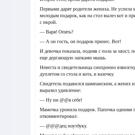
Первыми дарят родители жениха. Не успела 
молодым подарок, как на стол вылез кот и пр
с икрой.
— Варя! Опять?
— А он гость, он подарок принес. Вот!
И девочка показала, подняв с пола за хвост,
еще дергающую лапками мышь.
Невеста и свидетельница синхронно взвизгну
дуплетом со стола и кота, и вазочку.
Свидетель подавился шампанским, а жених 
выразил удивление:
— Ну ни @@я себе!
Мамочка уронила подарок. Папочка одними 
откомментировал:
— @@@дец ноутбуку.