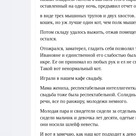
оставленный на одну ночь, предъявил отчет 
в виде трех мышиных трупов и двух хвостов.
кошек, но уж лучше один кот, чем полк мыше
Потом складу удалось выжить, отжав помещен
остался.
Отожрался, заматерел, гладить себя позволял
Ивановне и единственной его слабостью был
икре. Ее он принимал из любых рук и ел не с
Такой вот ненормальный кот.
Играли в нашем кафе свадьбу.
Мама жениха, респектабельная интеллигентка
свадьба тоже была респектабельной. Солидн
речи, все по ранжиру, молодежи немного.
Молодая пара и свидетели сидели за отдельн
сидели мальчик и девочка лет десяти, одетые
они носили шлейф невесты.
И вот я замечаю, как наш кот подходит к девоч