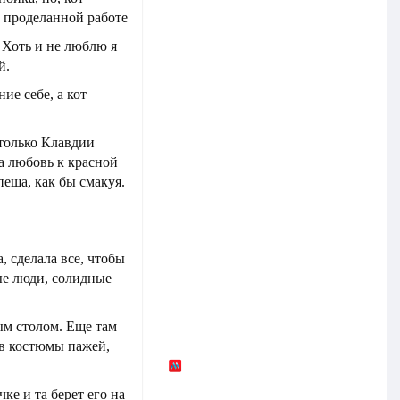
о проделанной работе
 Хоть и не люблю я
й.
ие себе, а кот
 только Клавдии
а любовь к красной
пеша, как бы смакуя.
, сделала все, чтобы
ые люди, солидные
ым столом. Еще там
 в костюмы пажей,
ке и та берет его на