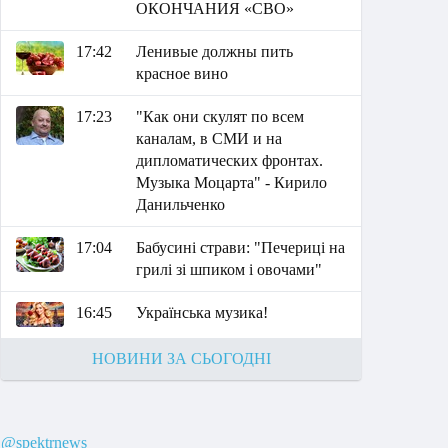
ОКОНЧАНИЯ «СВО»
17:42
Ленивые должны пить
красное вино
17:23
"Как они скулят по всем
каналам, в СМИ и на
дипломатических фронтах.
Музыка Моцарта" - Кирило
Данильченко
17:04
Бабусині страви: "Печериці на
грилі зі шпиком і овочами"
16:45
Українська музика!
НОВИНИ ЗА СЬОГОДНІ
@spektrnews