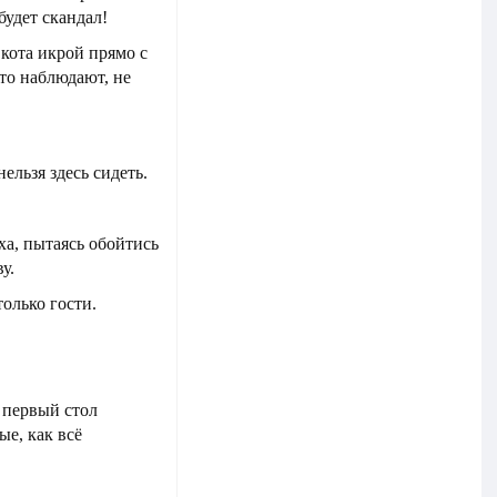
будет скандал!
 кота икрой прямо с
это наблюдают, не
ельзя здесь сидеть.
ха, пытаясь обойтись
у.
олько гости.
т первый стол
ые, как всё