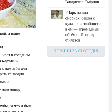
Владислав Смірнов
«Царь на вид
сморчок, башка с
кулачок, а злобности
в ём — агромадный
вой, а ныне -
объём» - Леонид
Филатов
ад.
НОВИНИ ЗА СЬОГОДНІ
шиеся в соседнем
й кормами.
а к нам забегали
ать её заодно.
симый.
т наш повар,
.
зубы, за что и был
ноика, но, кот