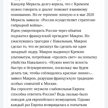
Канцлер Меркель долго верила, что с Кремлем
нужно говорить и диалог поможет взаимному
пониманию. Но ее терпение лопнуло и в мае 2020
Меркель заявила: «Россия осуществляет стратегию
гибридной войны».
Идею умиротворить России через объятия
подхватил французский президент Макрон. Но
ужаснувшись трагедии с Навальным, Макрон
сделал то, что не рискнул бы сделать ни один
западный лидер. Макрон выдвинул Кремлю
ультиматум, потребовав «пролить свет» на попытку
убийства Навального. «Нужно внести ясность
быстро и безукоризненно, поскольку мы будем
делать так, чтобы соблюдались красные линии»,-
заявил Макрон, разрушая французскую традицию
особых симпатий к Москве.
Вы спросите: неужели слабовольная Европа
способна ответить России? Ведь сколько было
поводов для европейского возмущения. Однако
каждый раз Европа возвращалась к попыткам