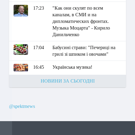
17:23
"Как они скулят по всем
каналам, в СМИ и на
дипломатических фронтах.
Музыка Моцарта" - Кирило
Данильченко
17:04
Бабусині страви: "Печериці на
грилі зі шпиком і овочами"
16:45
Українська музика!
НОВИНИ ЗА СЬОГОДНІ
@spektrnews