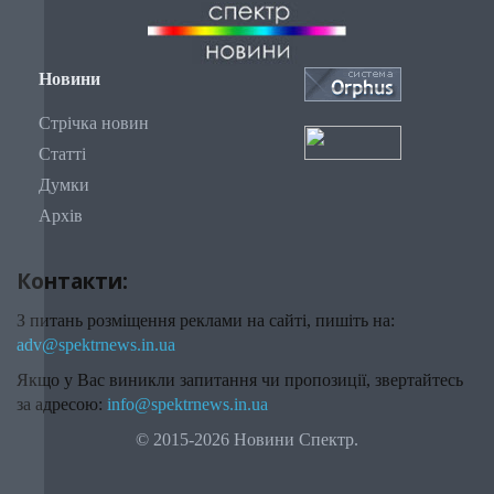
Новини
Стрічка новин
Статті
Думки
Архів
Контакти:
З питань розміщення реклами на сайті, пишіть на:
adv@spektrnews.in.ua
Якщо у Вас виникли запитання чи пропозиції, звертайтесь
за адресою:
info@spektrnews.in.ua
© 2015-2026 Новини Спектр.