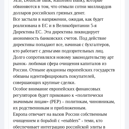
SEB, Deutsche bank, Raiffeisen Bank), которые
обвиняются в том, что отмыли сотни миллиардов
долларов российских грязных денег.
Все застыли в напряжении, ожидая, как будет
реализована в ЕС и в Великобритании 5-я
Директива ЕС. Эта директива ликвидирует
анонимность банковских счетов. Под действие
директивы попадают все, начиная с бухгалтеров,
кто работает с деньгами подозрительных лиц.
Долго сопротивлялся новому законодательству арт
рынок- любимая сфера очищения капиталов из
России. Отныне аукционы европейских государств
обязаны идентифицировать покупателей,
совершающих крупные сделки.
Особое внимание европейских финансовых
регуляторов будет приковано к «политически
значимым лицам» (PEP) – политикам, чиновникам,
их родственникам и приближенным.
Европа отвечает на вызов России собственным
очищением и борьбой с «enablers” - теми, кто
обеспечивает интеграцию российской элиты в