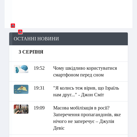
ОСТАННІ НОВИНИ
3 СЕРПНЯ
19:52
Чому шкідливо користуватися
смартфоном перед сном
19:31
"Я колись теж вірив, що Ізраїль
нам друг..." - Джон Сміт
19:09
Масова мобілізація в росії?
Заперечення пропагандонів, яке
нічого не заперечує – Джулія
Девіс