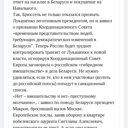
ответ на насилие в Беларуси и покушение на
Навального.
Так, Брюссель не только отказался признать
Лукашенко легитимным президентом, но и заявил
о признании Координационного Совета
«временным представительством людей,
требующих демократических изменений в
Беларуси". Теперь России будет труднее
контролировать транзит от Лукашенки к новой
власти, игнорируя Координационный Совет.
Европа заговорила о российском «гибридном
вмешательстве» в дела Беларуси. Не нужно
удивляться, если те, кто в нем участвовал (вплоть
до российской попсы) попадут в санкционный
список.
«Нет – вмешательству и нет- преступному
молчанию», - заявил по поводу Беларуси президент
Макрон, бросивший вызов Москве.
Европейские послы, заняв оборону в квартире
нобелевского лауреата Светланы Алексеевич,
предотвратили ее арест. А если они начнут