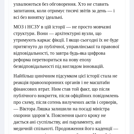
ухвалюються без обговорення. Хто не ставить
запитання, коли отримує тисячі звітів за день — і
всі без винятку ідеальні.
МОЗ і НСЗУ в цій історії — не просто мовчазні
структури. Вони — архітектурні вузли, що
утримують каркас фікції. І якщо сьогодні їх не буде
притягнуто до публічної, управлінської та правової
відповідальності, то завтра будь-яка цифрова
реформа перетвориться на нову епоху
безвідповідальності під виглядом інновацій.
Найбільш цинічним підсумком цієї історії стала не
реакція правоохоронних органів і не масштаби
фінансових втрат. Ним став той факт, що після
публічного викриття, після офіційних повідомлень
про схему, після сотень вилучених актів і серверів,
— Віктора Ляшка залишили на посаді міністра
охорони здоров’я. Пояснення цього кроку не
дається ані суспільству, ані парламенту, ані
медичній спільноті. Продовження його каденції —