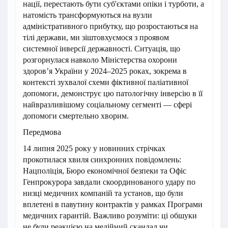
нації, перестають бути суб'єктами опіки і турботи, а
натомість трансформуються на вузли
адміністративного прибутку, що розростаються на
тілі держави, ми зіштовхуємося з проявом
системної інверсії державності. Ситуація, що
розгорнулася навколо Міністерства охорони
здоров’я України у 2024–2025 роках, зокрема в
контексті зухвалої схеми фіктивної паліативної
допомоги, демонструє цю патологічну інверсію в її
найвразливішому соціальному сегменті — сфері
допомоги смертельно хворим.
Передмова
14 липня 2025 року у новинних стрічках
прокотилася хвиля синхронних повідомлень:
Нацполіція, Бюро економічної безпеки та Офіс
Генпрокурора завдали скоординованого удару по
низці медичних компаній та установ, що були
вплетені в павутину контрактів у рамках Програми
медичних гарантій. Важливо розуміти: ці обшуки
не були реакцією на медійний скандал чи