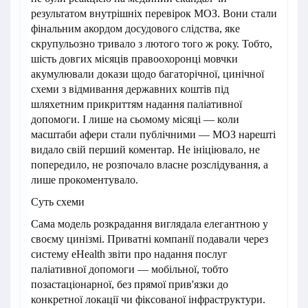
результатом внутрішніх перевірок МОЗ. Вони стали
фінальним акордом досудового слідства, яке
скрупульозно тривало з лютого того ж року. Тобто,
шість довгих місяців правоохоронці мовчки
акумулювали докази щодо багаторічної, цинічної
схеми з відмивання державних коштів під
шляхетним прикриттям надання паліативної
допомоги. І лише на сьомому місяці — коли
масштаби афери стали публічними — МОЗ нарешті
видало свій перший коментар. Не ініціювало, не
попередило, не розпочало власне розслідування, а
лише прокоментувало.
Суть схеми
Сама модель розкрадання виглядала елегантною у
своєму цинізмі. Приватні компанії подавали через
систему eHealth звіти про надання послуг
паліативної допомоги — мобільної, тобто
позастаціонарної, без прямої прив'язки до
конкретної локації чи фіксованої інфраструктури.