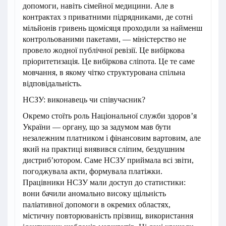
допомоги, навіть сімейної медицини. Але в
контрактах з приватними підрядниками, де сотні
мільйонів гривень щомісяця проходили за найменш
контрольованими пакетами, — міністерство не
провело жодної публічної ревізії. Це вибіркова
пріоритетизація. Це вибіркова сліпота. Це те саме
мовчання, в якому чітко структурована спільна
відповідальність.
НСЗУ: виконавець чи співучасник?
Окремо стоїть роль Національної служби здоров’я
України — органу, що за задумом мав бути
незалежним платником і фінансовим вартовим, але
який на практиці виявився сліпим, бездушним
дистриб’ютором. Саме НСЗУ приймала всі звіти,
погоджувала акти, формувала платіжки.
Працівники НСЗУ мали доступ до статистики:
вони бачили аномально високу щільність
паліативної допомоги в окремих областях,
містичну повторюваність прізвищ, використання