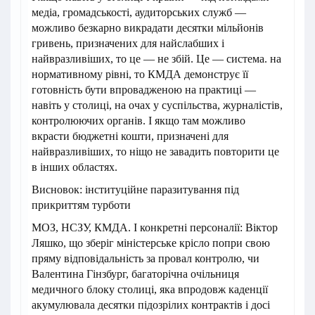
медіа, громадськості, аудиторських служб —
можливо безкарно викрадати десятки мільйонів
гривень, призначених для найслабших і
найвразливіших, то це — не збій. Це — система. на
нормативному рівні, то КМДА демонструє її
готовність бути впровадженою на практиці —
навіть у столиці, на очах у суспільства, журналістів,
контролюючих органів. І якщо там можливо
вкрасти бюджетні кошти, призначені для
найвразливіших, то ніщо не завадить повторити це
в інших областях.
Висновок: інституційне паразитування під
прикриттям турботи
МОЗ, НСЗУ, КМДА. І конкретні персоналії: Віктор
Ляшко, що зберіг міністерське крісло попри свою
пряму відповідальність за провал контролю, чи
Валентина Гінзбург, багаторічна очільниця
медичного блоку столиці, яка впродовж каденції
акумулювала десятки підозрілих контрактів і досі