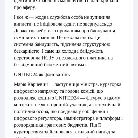
ідентичних шаблонів маршрутів. Ці дані кричали
про аферу.
І все ж — жодна службова особа не зупинила
виплати, не ініціювала аудит, не звернулась до
Держказначейства з проханням про блокування
сумнівних траншів. Це не халатність. Це —
системна байдужість, підсилена структурною
безкарністю. І саме ця холодна байдужість
перетворила НСЗУ з незалежного платника на
безвідмовний бюджетний автомат.
UNITED24 як фонова тінь
Марія Карчевич — заступниця міністра, кураторка
цифрового напрямку та голова комісії, що
розподіляє кошти з UNITED24 — фігурує в цьому
контексті не як сторонній учасник, а як технічна й
політична особа, що поєднала у собі функції
цифрового регулятора, адміністратора е-платформ і
розпорядника грантових бюджетів. Під її
кураторством здійснювався загальний нагляд за