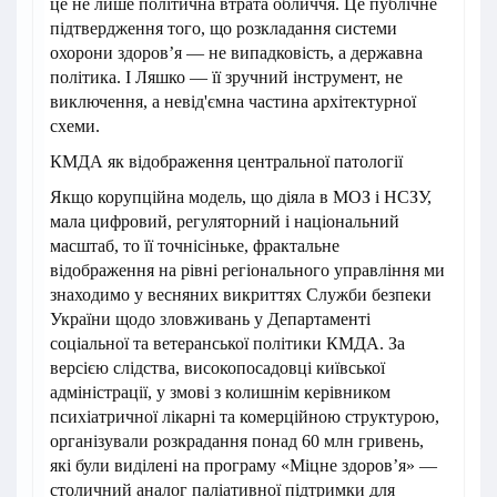
це не лише політична втрата обличчя. Це публічне
підтвердження того, що розкладання системи
охорони здоров’я — не випадковість, а державна
політика. І Ляшко — її зручний інструмент, не
виключення, а невід'ємна частина архітектурної
схеми.
КМДА як відображення центральної патології
Якщо корупційна модель, що діяла в МОЗ і НСЗУ,
мала цифровий, регуляторний і національний
масштаб, то її точнісіньке, фрактальне
відображення на рівні регіонального управління ми
знаходимо у весняних викриттях Служби безпеки
України щодо зловживань у Департаменті
соціальної та ветеранської політики КМДА. За
версією слідства, високопосадовці київської
адміністрації, у змові з колишнім керівником
психіатричної лікарні та комерційною структурою,
організували розкрадання понад 60 млн гривень,
які були виділені на програму «Міцне здоров’я» —
столичний аналог паліативної підтримки для