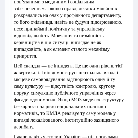
пов’язаними з медичним і соціальним
забезпеченням. І якщо справді десятки мільйонів
розкрадались на очах у профільного департаменту,
то його очільниця, навіть не будучи підозрюваною,
несе принаймні політичну та управлінську
відповідальність. Мовчання та незмінність
керівництва в цій ситуації виглядає не як
випадковість, а як елемент сталого механізму
прикриття.
Цей скандал — не інцидент. Це ще один рівень тієї
ж вертикалі. І він демонструє: центральна влада і
місцеве самоврядування відтворюють одну й ту
саму культуру — відсутність контролю, кругову
поруку, симуляцію публічного управління через
фасади «допомоги». Якщо МОЗ моделює структуру
безкарності на рівні національних політик і
нормативів, то КМДА реалізує ту саму модель у
вигляді локалізованого, інституційно захищеного
дерибану.
І якщо навіть у столиці України — під поглядами