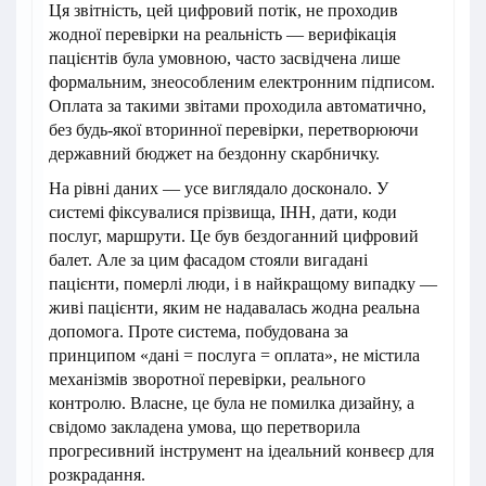
Ця звітність, цей цифровий потік, не проходив
жодної перевірки на реальність — верифікація
пацієнтів була умовною, часто засвідчена лише
формальним, знеособленим електронним підписом.
Оплата за такими звітами проходила автоматично,
без будь-якої вторинної перевірки, перетворюючи
державний бюджет на бездонну скарбничку.
На рівні даних — усе виглядало досконало. У
системі фіксувалися прізвища, ІНН, дати, коди
послуг, маршрути. Це був бездоганний цифровий
балет. Але за цим фасадом стояли вигадані
пацієнти, померлі люди, і в найкращому випадку —
живі пацієнти, яким не надавалась жодна реальна
допомога. Проте система, побудована за
принципом «дані = послуга = оплата», не містила
механізмів зворотної перевірки, реального
контролю. Власне, це була не помилка дизайну, а
свідомо закладена умова, що перетворила
прогресивний інструмент на ідеальний конвеєр для
розкрадання.