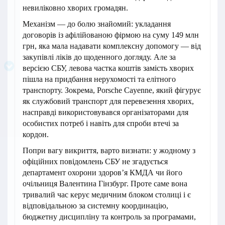
невиліковно хворих громадян.
Механізм — до болю знайомий: укладання
договорів із афілійованою фірмою на суму 149 млн
грн, яка мала надавати комплексну допомогу — від
закупівлі ліків до щоденного догляду. Але за
версією СБУ, левова частка коштів замість хворих
пішла на придбання нерухомості та елітного
транспорту. Зокрема, Porsche Cayenne, який фігурує
як службовий транспорт для перевезення хворих,
насправді використовувався організаторами для
особистих потреб і навіть для спроби втечі за
кордон.
Попри вагу викриття, варто визнати: у жодному з
офіційних повідомлень СБУ не згадується
департамент охорони здоров’я КМДА чи його
очільниця Валентина Гінзбург. Проте саме вона
тривалий час керує медичним блоком столиці і є
відповідальною за системну координацію,
бюджетну дисципліну та контроль за програмами,