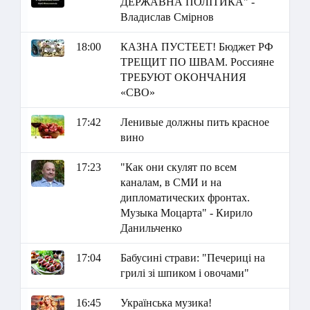
ДЕРЖАВНА ПОЛІТИКА" -
Владислав Смірнов
18:00
КАЗНА ПУСТЕЕТ! Бюджет РФ
ТРЕЩИТ ПО ШВАМ. Россияне
ТРЕБУЮТ ОКОНЧАНИЯ
«СВО»
17:42
Ленивые должны пить красное
вино
17:23
"Как они скулят по всем
каналам, в СМИ и на
дипломатических фронтах.
Музыка Моцарта" - Кирило
Данильченко
17:04
Бабусині страви: "Печериці на
грилі зі шпиком і овочами"
16:45
Українська музика!