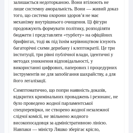
залишається недоторканою. Вони втілюють не
лише системну аморальність. Вони — живий доказ
того, що система охорони здоров’я не має
механізму внутрішнього очищення. Ці фігури
продовжують формувати політику, розподіляти
бюджети і представляти «турботу» на офіційних
брифінгах, тоді як під їхнім керівництвом існують
багаторічні схеми дерибану і клептократії. Це три
інституції, три рівні публічної влади, ідентичні у
методах уникнення відповідальності, у
використанні цифрових, паперових і процедурних
інструментів не для запобігання шахрайству, а для
його легалізації.
Симптоматично, що попри наявність доказів,
відкритих кримінальних проваджень і резонанс, не
було проведено жодної парламентської
спецперевірки, не створено жодної незалежної
слідчої комісії, не звільнено жодного
високопосадовця за адміністративною лінією.
Навпаки — міністр Ляшко зберігає крісло,