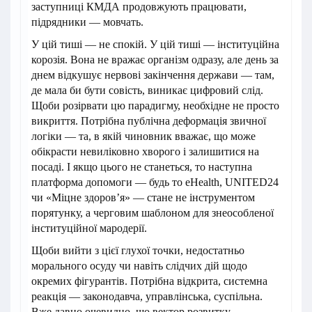
заступниці КМДА продовжують працювати,
підрядники — мовчать.
У цій тиші — не спокій. У цій тиші — інституційна
корозія. Вона не вражає організм одразу, але день за
днем відкушує нервові закінчення держави — там,
де мала би бути совість, виникає цифровий слід.
Щоби розірвати цю парадигму, необхідне не просто
викриття. Потрібна публічна деформація звичної
логіки — та, в якій чиновник вважає, що може
обікрасти невиліковно хворого і залишитися на
посаді. І якщо цього не станеться, то наступна
платформа допомоги — будь то eHealth, UNITED24
чи «Міцне здоров’я» — стане не інструментом
порятунку, а черговим шаблоном для знеособленої
інституційної мародерії.
Щоби вийти з цієї глухої точки, недостатньо
морального осуду чи навіть слідчих дій щодо
окремих фігурантів. Потрібна відкрита, системна
реакція — законодавча, управлінська, суспільна.
Вже давно очевидно, що вектор розвитку