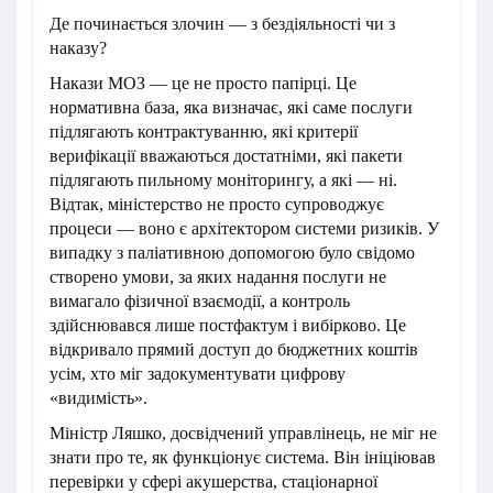
Де починається злочин — з бездіяльності чи з
наказу?
Накази МОЗ — це не просто папірці. Це
нормативна база, яка визначає, які саме послуги
підлягають контрактуванню, які критерії
верифікації вважаються достатніми, які пакети
підлягають пильному моніторингу, а які — ні.
Відтак, міністерство не просто супроводжує
процеси — воно є архітектором системи ризиків. У
випадку з паліативною допомогою було свідомо
створено умови, за яких надання послуги не
вимагало фізичної взаємодії, а контроль
здійснювався лише постфактум і вибірково. Це
відкривало прямий доступ до бюджетних коштів
усім, хто міг задокументувати цифрову
«видимість».
Міністр Ляшко, досвідчений управлінець, не міг не
знати про те, як функціонує система. Він ініціював
перевірки у сфері акушерства, стаціонарної