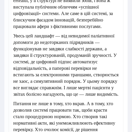
eHealth, у її структурі не виявили збоїв, і вона ж
виступала публічним обличчям «успішної
цифровізації» системи. Але саме в цій системі, за
блискучим фасадом інновацій, безперебійно
працювали афери з фіктивними послугами.
Увесь цей ландшафт — від невидимої паліативної
допомоги до недоторканих підрядників —
функціонував не завдяки слабкості держави, а
завдяки її структурованій, продуманій зручності. У
системі, де цифровий підпис автоматизує
відповідальність, а паперові перевірки не
встигають за електронними траншами, створюється
не хаос, а симулятивний порядок. У цьому порядку
все виглядає справжнім. І лише мертві пацієнти у
звітах болісно нагадують, що це — лише видимість.
Питання не лише в тому, хто вкрав. А в тому, хто
дозволив системі працювати так, щоби красти
стало процедурною нормою. Хто створив такі
нормативні акти, які унеможливлюють ефективну
перевірку. Хто очолює комісії, де рішення