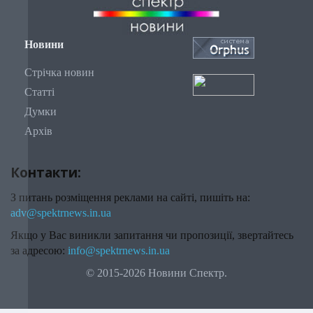
Новини
Стрічка новин
Статті
Думки
Архів
Контакти:
З питань розміщення реклами на сайті, пишіть на:
adv@spektrnews.in.ua
Якщо у Вас виникли запитання чи пропозиції, звертайтесь
за адресою:
info@spektrnews.in.ua
© 2015-2026 Новини Спектр.