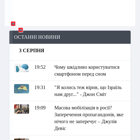
ОСТАННІ НОВИНИ
3 СЕРПНЯ
19:52
Чому шкідливо користуватися
смартфоном перед сном
19:31
"Я колись теж вірив, що Ізраїль
нам друг..." - Джон Сміт
19:09
Масова мобілізація в росії?
Заперечення пропагандонів, яке
нічого не заперечує – Джулія
Девіс