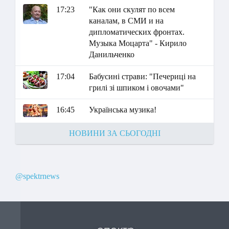
17:23
"Как они скулят по всем
каналам, в СМИ и на
дипломатических фронтах.
Музыка Моцарта" - Кирило
Данильченко
17:04
Бабусині страви: "Печериці на
грилі зі шпиком і овочами"
16:45
Українська музика!
НОВИНИ ЗА СЬОГОДНІ
@spektrnews