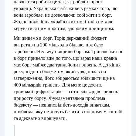
навчитися робити це так, як роблять прості
українці. Українська сім’я живе в рамках того, що
вона заробляє, не дозволяючи собі жити в борг.
Жодне покоління українських політиків не хоче
керуватися цим простим, здоровим принципом.
Ми живемо в борг. Торік державний бюджет
витратив на 200 мільярдів більше, ніж було
зароблено. Нестачу покрили боргом. Тривале життя
в борг привело вже до того, що зараз наша країна
має борг майже два трильйони гривень. А до кінця
року, згідно з бюджетом, який уряд подав на
затвердження, його збираються збільшити ще на
400 мільярдів гривень. Для мене це досить
тривожні цифри: за рік — сотні мільярдів гривень
приросту боргу! Фундаментальна проблема
бюджету — невідповідність доходів видаткам,
проблема, яку не хочуть бачити в повному масштабі
та адекватно вирішувати.