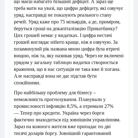
що маєш набагато більший дефіцит. А зараз ще
треба мати на увазі, що цифри дефіциту, які озвучує
уряд, насправді не показують реального стану
речей. Уряд каже про 75 мільярдів, а де, приміром,
беруться гроші на докапіталізацію Приватбанку?
Цих грошей немає у видатках. І цифра нестачі
грошей виглядає нібито краще, ніж я озвучую. За
позаминулий рік названа мною цифра була втричі
вищою, ніж та, яку називав уряд. Через не включені
урядом у загальну таблицю видатки створюється
враження, що в нас ситуація не така вже й погана.
Але насправді вона не дає підстав бути
спокійними.
Про найбільшу проблему для бізнесу –
неможливість прогнозування. Планували у
промисловості інфляцію 8,5%, а отримали 27%
— Тепер про кредити. Україна через борги
фактично знаходиться під зовнішнім управлінням.
Зараз на кожного жителя вже припадає по дві
тисячі доларів боргу. Зовнішній гарантований