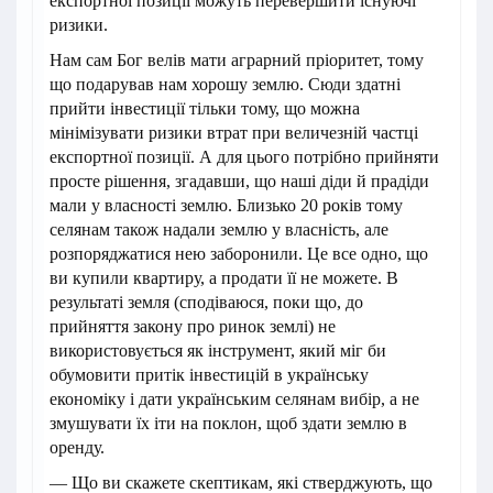
експортної позиції можуть перевершити існуючі
ризики.
Нам сам Бог велів мати аграрний пріоритет, тому
що подарував нам хорошу землю. Сюди здатні
прийти інвестиції тільки тому, що можна
мінімізувати ризики втрат при величезній частці
експортної позиції. А для цього потрібно прийняти
просте рішення, згадавши, що наші діди й прадіди
мали у власності землю. Близько 20 років тому
селянам також надали землю у власність, але
розпоряджатися нею заборонили. Це все одно, що
ви купили квартиру, а продати її не можете. В
результаті земля (сподіваюся, поки що, до
прийняття закону про ринок землі) не
використовується як інструмент, який міг би
обумовити притік інвестицій в українську
економіку і дати українським селянам вибір, а не
змушувати їх іти на поклон, щоб здати землю в
оренду.
— Що ви скажете скептикам, які стверджують, що