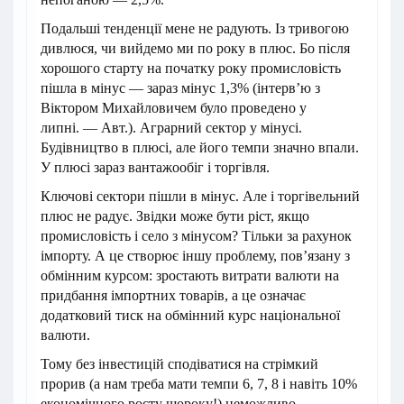
Подальші тенденції мене не радують. Із тривогою
дивлюся, чи вийдемо ми по року в плюс. Бо після
хорошого старту на початку року промисловість
пішла в мінус — зараз мінус 1,3% (інтерв’ю з
Віктором Михайловичем було проведено у
липні. — Авт.). Аграрний сектор у мінусі.
Будівництво в плюсі, але його темпи значно впали.
У плюсі зараз вантажообіг і торгівля.
Ключові сектори пішли в мінус. Але і торгівельний
плюс не радує. Звідки може бути ріст, якщо
промисловість і село з мінусом? Тільки за рахунок
імпорту. А це створює іншу проблему, пов’язану з
обмінним курсом: зростають витрати валюти на
придбання імпортних товарів, а це означає
додатковий тиск на обмінний курс національної
валюти.
Тому без інвестицій сподіватися на стрімкий
прорив (а нам треба мати темпи 6, 7, 8 і навіть 10%
економічного росту щороку!) неможливо.