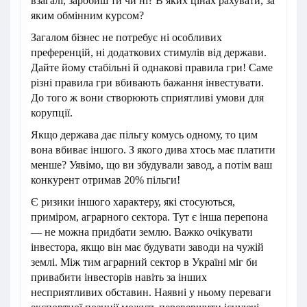
взагалі, заробиш ти чи ні? В яких цінах рахувати, за
яким обмінним курсом?
Загалом бізнес не потребує ні особливих
преференцій, ні додаткових стимулів від держави.
Дайте йому стабільні й однакові правила гри! Саме
різні правила гри вбивають бажання інвестувати.
До того ж вони створюють сприятливі умови для
корупції.
Якщо держава дає пільгу комусь одному, то цим
вона вбиває іншого. З якого дива хтось має платити
менше? Уявімо, що ви збудували завод, а потім ваш
конкурент отримав 20% пільги!
Є ризики іншого характеру, які стосуються,
приміром, аграрного сектора. Тут є інша перепона
— не можна придбати землю. Важко очікувати
інвестора, якщо він має будувати заводи на чужій
землі. Між тим аграрний сектор в Україні міг би
привабити інвесторів навіть за інших
несприятливих обставин. Наявні у ньому переваги