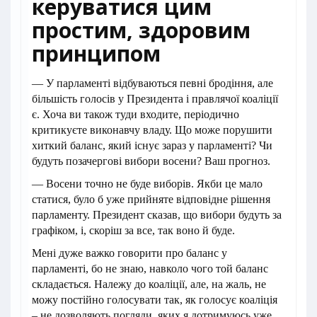
керуватися цим
простим, здоровим
принципом
— У парламенті відбуваються певні бродіння, але
більшість голосів у Президента і правлячої коаліції
є. Хоча ви також туди входите, періодично
критикуєте виконавчу владу. Що може порушити
хиткий баланс, який існує зараз у парламенті? Чи
будуть позачергові вибори восени? Ваш прогноз.
— Восени точно не буде виборів. Якби це мало
статися, було б уже прийняте відповідне рішення
парламенту. Президент сказав, що вибори будуть за
графіком, і, скоріш за все, так воно й буде.
Мені дуже важко говорити про баланс у
парламенті, бо не знаю, навколо чого той баланс
складається. Належу до коаліції, але, на жаль, не
можу постійно голосувати так, як голосує коаліція
– не дозволяють погляди, яких я дотримуюсь уже