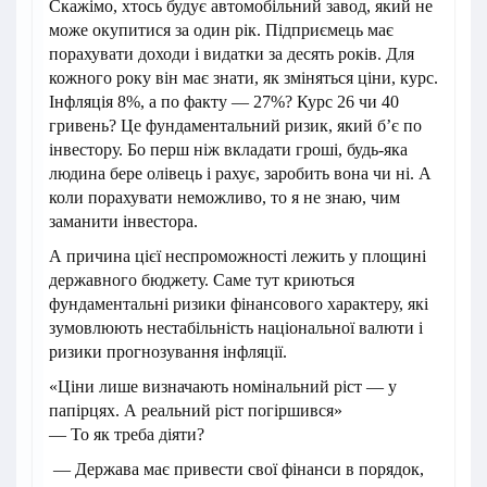
Скажімо, хтось будує автомобільний завод, який не
може окупитися за один рік. Підприємець має
порахувати доходи і видатки за десять років. Для
кожного року він має знати, як зміняться ціни, курс.
Інфляція 8%, а по факту — 27%? Курс 26 чи 40
гривень? Це фундаментальний ризик, який б’є по
інвестору. Бо перш ніж вкладати гроші, будь-яка
людина бере олівець і рахує, заробить вона чи ні. А
коли порахувати неможливо, то я не знаю, чим
заманити інвестора.
А причина цієї неспроможності лежить у площині
державного бюджету. Саме тут криються
фундаментальні ризики фінансового характеру, які
зумовлюють нестабільність національної валюти і
ризики прогнозування інфляції.
«Ціни лише визначають номінальний ріст — у
папірцях. А реальний ріст погіршився»
— То як треба діяти?
— Держава має привести свої фінанси в порядок,