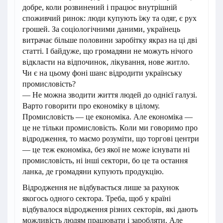
добре, коли розвинений і працює внутрішній
споживчий ринок: люди купують їжу та одяг, є рух
грошей. За соціологічними даними, українець
витрачає більше половини заробітку якраз на ці дві
статті. І байдуже, що громадяни не можуть нічого
відкласти на відпочинок, лікування, нове житло.
Чи є на цьому фоні шанс відродити українську
промисловість?
— Не можна зводити життя людей до однієї галузі.
Варто говорити про економіку в цілому.
Промисловість — це економіка. Але економіка —
це не тільки промисловість. Коли ми говоримо про
відродження, то маємо розуміти, що торгові центри
— це теж економіка, без якої не може існувати ні
промисловість, ні інші сектори, бо це та остання
ланка, де громадяни купують продукцію.
Відродження не відбувається лише за рахунок
якогось одного сектора. Треба, щоб у країні
відбувалося відродження різних секторів, які дають
можливість людям працювати і заробляти. Але