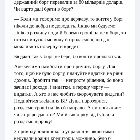
державний борг перевалив за 80 мільярдів доларів.
Чи варто далі брати в борг?
— Коли ми говоримо про державу, то життя у борг
ніколи до добра не доводить. Якщо ми будуємо
лінію з розливу води й беремо гроші на це в борг, то
потім випускаємо воду й продаємо її, що дає
можливість повернути кредит.
Бюджет так у борг не бере, бо кошти проїдаються.
Але мусимо пам’ятати про причину боргу. Для
того, щоб не було боргу, плануйте видатки на рівні
доходів. Зробити так — непросте рішення, бо воно
зачіпає і доходи, і видатки, в першу чергу —
видатки. А хто в нас любить скорочувати видатки?
Подивіться засідання ВР. Душа нарозхрист,
роздаємо гроші наліво й направо. А ви погляньте:
чи є що роздавати? Ми й так дірку від бублика
роздаємо щороку!
З приводу зовнішнього управління: якби нами
керували країни-кредитори, можливо, було б