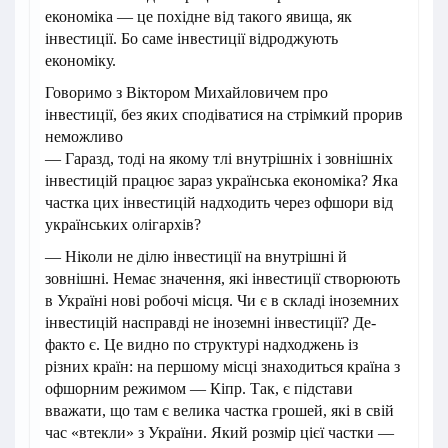
економіка — це похідне від такого явища, як
інвестиції. Бо саме інвестиції відроджують
економіку.
Говоримо з Віктором Михайловичем про
інвестиції, без яких сподіватися на стрімкий прорив
неможливо
— Гаразд, тоді на якому тлі внутрішніх і зовнішніх
інвестицій працює зараз українська економіка? Яка
частка цих інвестицій надходить через офшори від
українських олігархів?
— Ніколи не ділю інвестиції на внутрішні й
зовнішні. Немає значення, які інвестиції створюють
в Україні нові робочі місця. Чи є в складі іноземних
інвестицій насправді не іноземні інвестиції? Де-
факто є. Це видно по структурі надходжень із
різних країн: на першому місці знаходиться країна з
офшорним режимом — Кіпр. Так, є підстави
вважати, що там є велика частка грошей, які в свій
час «втекли» з України. Який розмір цієї частки —