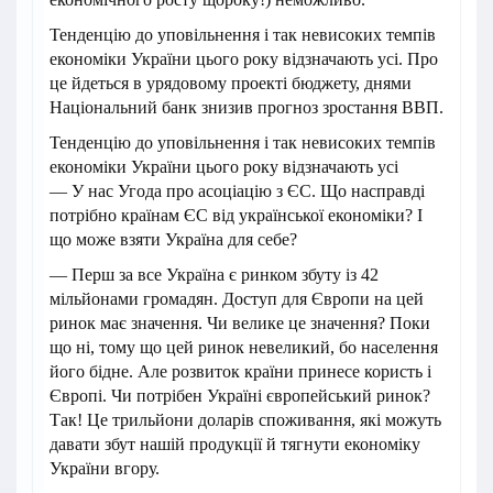
Тенденцію до уповільнення і так невисоких темпів
економіки України цього року відзначають усі. Про
це йдеться в урядовому проекті бюджету, днями
Національний банк знизив прогноз зростання ВВП.
Тенденцію до уповільнення і так невисоких темпів
економіки України цього року відзначають усі
— У нас Угода про асоціацію з ЄС. Що насправді
потрібно країнам ЄС від української економіки? І
що може взяти Україна для себе?
— Перш за все Україна є ринком збуту із 42
мільйонами громадян. Доступ для Європи на цей
ринок має значення. Чи велике це значення? Поки
що ні, тому що цей ринок невеликий, бо населення
його бідне. Але розвиток країни принесе користь і
Європі. Чи потрібен Україні європейський ринок?
Так! Це трильйони доларів споживання, які можуть
давати збут нашій продукції й тягнути економіку
України вгору.