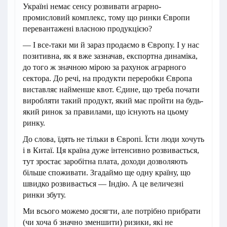
Україні немає сенсу розвивати аграрно-
промисловий комплекс, тому що ринки Європи
перевантажені власною продукцією?
— І все-таки ми й зараз продаємо в Європу. І у нас
позитивна, як я вже зазначав, експортна динаміка,
до того ж значною мірою за рахунок аграрного
сектора. До речі, на продукти переробки Європа
виставляє найменше квот. Єдине, що треба почати
виробляти такий продукт, який має пройти на будь-
який ринок за правилами, що існують на цьому
ринку.
До слова, їдять не тільки в Європі. Їсти люди хочуть
і в Китаї. Ця країна дуже інтенсивно розвивається,
тут зростає заробітна плата, доходи дозволяють
більше споживати. Згадаймо ще одну країну, що
швидко розвивається — Індію. А це величезні
ринки збуту.
Ми всього можемо досягти, але потрібно прибрати
(чи хоча б значно зменшити) ризики, які не