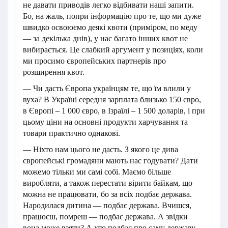
не давати приводів легко відбивати наші запити.
Бо, на жаль, попри інформацію про те, що ми дуже
швидко освоюємо деякі квоти (приміром, по меду
— за декілька днів), у нас багато інших квот не
вибирається. Це слабкий аргумент у позиціях, коли
ми просимо європейських партнерів про
розширення квот.
— Чи дасть Європа українцям те, що їм влили у
вуха? В Україні середня зарплата близько 150 євро,
в Європі – 1 000 євро, в Ізраїлі – 1 500 доларів, і при
цьому ціни на основні продукти харчування та
товари практично однакові.
— Ніхто нам цього не дасть. З якого це дива
європейські громадяни мають нас годувати? Дати
можемо тільки ми самі собі. Маємо більше
виробляти, а також перестати вірити байкам, що
можна не працювати, бо за всіх подбає держава.
Народилася дитина — подбає держава. Вчишся,
працюєш, помреш — подбає держава. А звідки
вона може взяти? А хто подбає про саму державу,