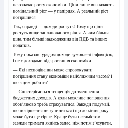
не означає росту економіки. Ціни лише визначають
номінальний ріст — у папірцях. А реальний ріст
погіршився.
Так, справді — доходи ростуть! Тому що ціни
ростуть вище запланованого рівня. А чим більша
ціна, тим більші надходження від ПДВ та інших
податків.
Тому показані урядом доходи зумовлені інфляцією,
і не є доходами від зростання економіки.
— Які несподіванки може спровокувати
погіршення стану економіки найближчим часом? І
що з цим робити?
— Спостерігається тенденція до зменшення
бюджетних доходів. А коли можливе погіршення,
обов’язково треба страхуватися. Завжди подумай,
що погіршення не зупиниться і що до кінця року
може бути ще гірше. Краще бути песимістом і
завжди тримати якийсь запас, ніж потім з’ясувати,