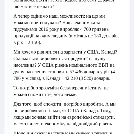
що має все це дати?
А тепер оцінимо наші можливості: на що ми
можемо претендувати? Наша економіка за
підсумками 2016 року виробляє 4 700 гривень
продукції на одну людину (в місяць це 180 доларів,
в рік – 2 150).
Ми хочемо рівнятися на зарплати у США, Канаді?
Скільки там виробляється продукції на душу
населення? У США рівень номінального ВВП на
душу населення становить 57 436 доларів у рік (4
786 у місяць), в Канаді – 42 210 (3 520) доларів.
То потрібно зрозуміти беззаперечну істину: не
можна спожити те, чого немає.
Для того, щоб спожити, потрібно виробити. А ми
не виробляємо стільки, як США і Канада. Тому,
якщо ми хочемо вийти на європейські стандарти,
маємо вивести економіку на відповідний рівень.
Щодо цін скажу наступне: ми сильно втягнуті в