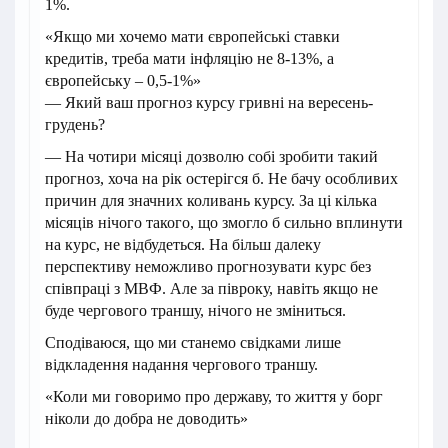
1%.
«Якщо ми хочемо мати європейські ставки
кредитів, треба мати інфляцію не 8-13%, а
європейську – 0,5-1%»
— Який ваш прогноз курсу гривні на вересень-
грудень?
— На чотири місяці дозволю собі зробити такий
прогноз, хоча на рік остерігся б. Не бачу особливих
причин для значних коливань курсу. За ці кілька
місяців нічого такого, що змогло б сильно вплинути
на курс, не відбудеться. На більш далеку
перспективу неможливо прогнозувати курс без
співпраці з МВФ. Але за півроку, навіть якщо не
буде чергового траншу, нічого не зміниться.
Сподіваюся, що ми станемо свідками лише
відкладення надання чергового траншу.
«Коли ми говоримо про державу, то життя у борг
ніколи до добра не доводить»