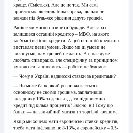
краще. (Сміється). Але це не так. Ми самі
приймаємо рішення. Інша справа, що нам не
завжди під будь-яке рішення дадуть грошей.
Раніше ми могли позичити будь-де. Але зараз
залишився останній кредитор – МВФ, на якого
зав’язані всі інші кредити. А цей останній кредитор
виставляє певні умови. Якщо ми ці умови не
виконуємо, нам грошей не дають. А в нас дуже
люблять співпрацю, але специфічну, за принципом
«у колгосп запишемось — робити не будемо».
— Чому в Україні надвисокі ставки за кредитами?
— Чи може банк, який розпоряджається в
основному не своїми грошима, заплативши
вкладнику 10% за депозит, дати підприємцю
кредит під кілька процентів? Звісно, ні! Тому що
банки — це звичайний магазин з торгівлі грошима.
Якщо ми хочемо мати європейські ставки кредитів,
треба мати інфляцію не 8-13%, а європейську – 0,5-