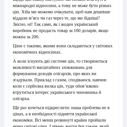
міжнародні відносини, а тому не може бути різних
цін. Хіба ми можемо очікувати, щоб нам дешевше
віддали м’ясо чи газ через те, що ми бідніші?
Звісно, ні! Так само, як і жоден український
виробник не продасть товар за 100 доларів, якщо
можна за 200.
Ціни є такими, якими вони складаються у світових
економічних відносинах.
А коли існують дві системи цін, то створюються
можливості масштабних зловживань для
формування доходів олігархів, про яких ви
згадували. Приклад з газом, сподіваюся, навчив:
коли є серйозна вилка цін, туди обов’язково
втрутиться інтерес українського чиновника й
олігарха.
Ще раз хочеться підкреслити: наша проблема не в
цінах, а в необхідності підняття української
економіки. Всі менш розвинуті країни пройшли
через світові ціни. І рівень життя був таким, який