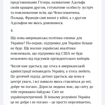
представниками Гітлера, називатиме Адольфа
своїм кращим другом, готуватиме особисту зустріч
та пояснюватиме всім, що Чехословаччина,
Польща, Франція самі винні у війні, а з другом
Адольфом ми якось домовимося.
4.
Що нова американська політика означає для
України? По-перше, підтримки для України більше
не буде. Ще восени українські аналітики
пояснювали, що підтримки від США не буде
незалежно від підсумків президентських виборів.
Часом нам здається, що хтось в американській
адміністрації ненавидить Україну, а хтось любить.
Це дитячий підхід: дитині здається, що вона в
центрі уваги, і всі навколо якось ставляться до неї,
добре чи погано. Доросла людина знає, що світу до
тебе переважно байдуже. Світ не
україноцентричний. В їхньому розумінні Україна
це не добре і не погано – це просто нерелевантно,