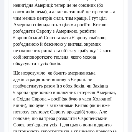
невигідна Америці: тепер це не союзник (бо
союзників нема), а альтернативний центр сили – а
чим менше центрів сили, тим краще. І тут цілі
Америки співпадають з цілями росії та Китаю:
роз’єднати Європу з Америкою, розбити
Європейський Союз та мати Європу слабкою,
роз’єднаною й безсилою у вигляді окремих
незахищених ринків та об’єкту грабунку. Такого
собі неповороткого тюленя, якого можна
обкусувати з усіх боків.
Ще незрозуміло, як бачить американська
адміністрація зони впливу в Європі: чи
грабуватимуть разом її з обох боків, чи Західна
Європа буде зоною виключних інтересів Америки,
а Східна Європа – росії (як було в часи Холодної
війни), що буде із зазіханнями Китаю (який вже
потроху скуповує Європу вроздріб) тощо. Але
головне, що їм треба розвалити Європейський
Союз, роз’єднати усіх, і для цього вони відкрито
підтримують євроскептиків з крайнього правого (а