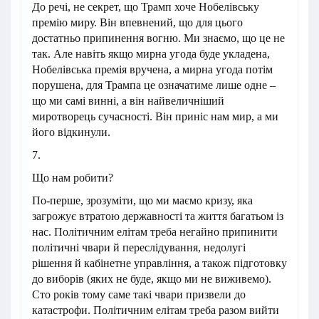
До речі, не секрет, що Трамп хоче Нобелівську
премію миру. Він впевнений, що для цього
достатньо припинення вогню. Ми знаємо, що це не
так. Але навіть якщо мирна угода буде укладена,
Нобелівська премія вручена, а мирна угода потім
порушена, для Трампа це означатиме лише одне –
що ми самі винні, а він найвеличніший
миротворець сучасності. Він приніс нам мир, а ми
його відкинули.
7.
Що нам робити?
По-перше, зрозуміти, що ми маємо кризу, яка
загрожує втратою державності та життя багатьом із
нас. Політичним елітам треба негайно припинити
політичні чвари й переслідування, недолугі
рішення й кабінетне управління, а також підготовку
до виборів (яких не буде, якщо ми не виживемо).
Сто років тому саме такі чвари призвели до
катастрофи. Політичним елітам треба разом вийти