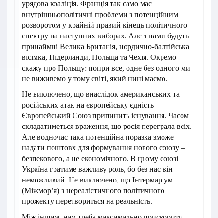
урядова коаліція. Франція так само має
внутрішньополітичні проблеми з потенційним
розворотом у крайній правий кінець політичного
спектру на наступних виборах. Але з нами будуть
принаймні Велика Британія, нордично-балтійська
вісімка, Нідерланди, Польща та Чехія. Окремо
скажу про Польщу: попри все, одне без одного ми
не виживемо у тому світі, який нині маємо.
Не виключено, що внаслідок американських та
російських атак на європейську єдність
Європейський Союз припинить існування. Часом
складатиметься враження, що росія переграла всіх.
Але водночас така потенційна поразка зможе
надати поштовх для формування нового союзу –
безпекового, а не економічного. В цьому союзі
Україна гратиме важливу роль, бо без нас він
неможливий. Не виключено, що Інтермаріум
(Міжмор’я) з нереалістичного політичного
прожекту перетвориться на реальність.
Між іншим, нам треба максимально прискорити