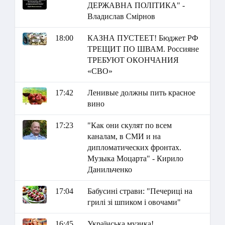
ДЕРЖАВНА ПОЛІТИКА" -
Владислав Смірнов
18:00
КАЗНА ПУСТЕЕТ! Бюджет РФ
ТРЕЩИТ ПО ШВАМ. Россияне
ТРЕБУЮТ ОКОНЧАНИЯ
«СВО»
17:42
Ленивые должны пить красное
вино
17:23
"Как они скулят по всем
каналам, в СМИ и на
дипломатических фронтах.
Музыка Моцарта" - Кирило
Данильченко
17:04
Бабусині страви: "Печериці на
грилі зі шпиком і овочами"
16:45
Українська музика!