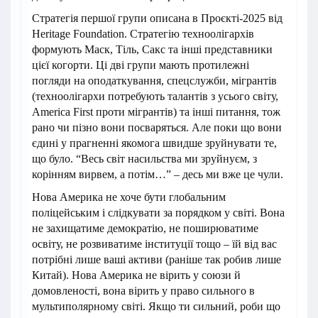
Стратегія першої групи описана в Проєкті-2025 від
Heritage Foundation. Стратегію техноолігархів
формують Маск, Тіль, Сакс та інші представники
цієї когорти. Ці дві групи мають протилежні
погляди на оподаткування, спецслужби, мігрантів
(техноолігархи потребують талантів з усього світу,
America First проти мігрантів) та інші питання, тож
рано чи пізно вони посваряться. Але поки що вони
єдині у прагненні якомога швидше зруйнувати те,
що було. “Весь світ насильства ми зруйнуєм, з
корінням вирвем, а потім…” – десь ми вже це чули.
Нова Америка не хоче бути глобальним
поліцейським і слідкувати за порядком у світі. Вона
не захищатиме демократію, не поширюватиме
освіту, не розвиватиме інституції тощо – їй від вас
потрібні лише ваші активи (раніше так робив лише
Китай). Нова Америка не вірить у союзи й
домовленості, вона вірить у право сильного в
мультиполярному світі. Якщо ти сильний, роби що