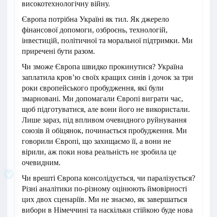
високотехнологічну війну.
Європа потрібна Україні як тил. Як джерело
фінансової допомоги, озброєнь, технологій,
інвестицій, політичної та моральної підтримки. Ми
приречені бути разом.
Чи зможе Європа швидко прокинутися? Україна
заплатила кров’ю своїх кращих синів і дочок за три
роки європейського пробудження, які були
змарновані. Ми допомагали Європі виграти час,
щоб підготуватися, але вони його не використали.
Лише зараз, під впливом очевидного руйнування
союзів й обіцянок, починається пробудження. Ми
говорили Європі, що захищаємо її, а вони не
вірили, аж поки нова реальність не зробила це
очевидним.
Чи врешті Європа консолідується, чи паралізується?
Різні аналітики по-різному оцінюють ймовірності
цих двох сценаріїв. Ми не знаємо, як завершаться
вибори в Німеччині та наскільки стійкою буде нова