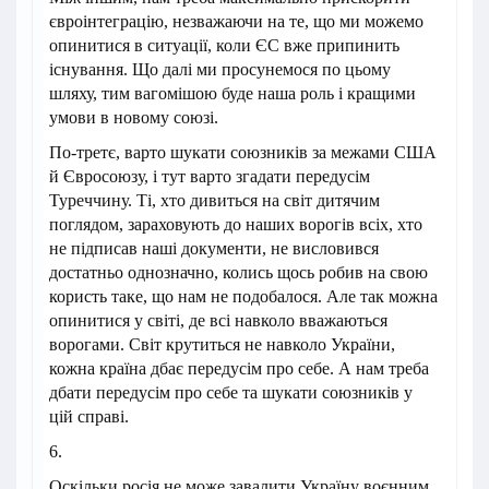
євроінтеграцію, незважаючи на те, що ми можемо
опинитися в ситуації, коли ЄС вже припинить
існування. Що далі ми просунемося по цьому
шляху, тим вагомішою буде наша роль і кращими
умови в новому союзі.
По-третє, варто шукати союзників за межами США
й Євросоюзу, і тут варто згадати передусім
Туреччину. Ті, хто дивиться на світ дитячим
поглядом, зараховують до наших ворогів всіх, хто
не підписав наші документи, не висловився
достатньо однозначно, колись щось робив на свою
користь таке, що нам не подобалося. Але так можна
опинитися у світі, де всі навколо вважаються
ворогами. Світ крутиться не навколо України,
кожна країна дбає передусім про себе. А нам треба
дбати передусім про себе та шукати союзників у
цій справі.
6.
Оскільки росія не може завалити Україну воєнним