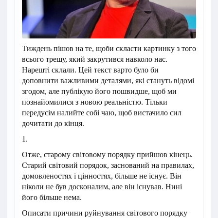
Тиждень пішов на те, щоби скласти картинку з того
всього трешу, який закрутився навколо нас.
Нарешті склали. Цей текст варто було би
доповнити важливими деталями, які стануть відомі
згодом, але публікую його пошвидше, щоб ми
познайомилися з новою реальністю. Тільки
передусім налийте собі чаю, щоб вистачило сил
дочитати до кінця.
1.
Отже, старому світовому порядку прийшов кінець.
Старий світовий порядок, заснований на правилах,
домовленостях і цінностях, більше не існує. Він
ніколи не був досконалим, але він існував. Нині
його більше нема.
Описати причини руйнування світового порядку