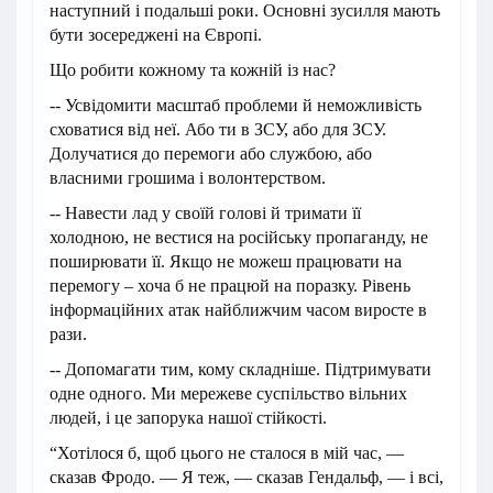
наступний і подальші роки. Основні зусилля мають
бути зосереджені на Європі.
Що робити кожному та кожній із нас?
-- Усвідомити масштаб проблеми й неможливість
сховатися від неї. Або ти в ЗСУ, або для ЗСУ.
Долучатися до перемоги або службою, або
власними грошима і волонтерством.
-- Навести лад у своїй голові й тримати її
холодною, не вестися на російську пропаганду, не
поширювати її. Якщо не можеш працювати на
перемогу – хоча б не працюй на поразку. Рівень
інформаційних атак найближчим часом виросте в
рази.
-- Допомагати тим, кому складніше. Підтримувати
одне одного. Ми мережеве суспільство вільних
людей, і це запорука нашої стійкості.
“Хотілося б, щоб цього не сталося в мій час, —
сказав Фродо. — Я теж, — сказав Гендальф, — і всі,