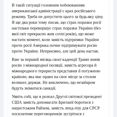
В такій ситуації головним побоюванням
американської адміністрації є крах російського
режиму. Треба не допустити цього за будь-яку ціну.
Я ще два роки тому писав, що страх поразки росії
настільки перевершує страх поразки України (без
якої світ прекрасно жив сотні років), що може
настати момент, коли замість підтримки України
проти росії Америка почне підтримувати росію
проти України. Неприємно, але цей день настав.
Вже за перший місяць своєї каденції Трамп вивів
росію з міжнародної ізоляції, замість агресора й
міжнародного терориста представив її потужною
країною, яка має право на своє місце за столом
великих держав. Не виключено, що незабаром
будуть зніматися санкції.
Уявіть собі, що в розпал Другої світової президент
США замість допомагати Британії боротися з
нацистським Райхом, замість ленд-лізу для СРСР
посилатиме переговорників зустрітися з