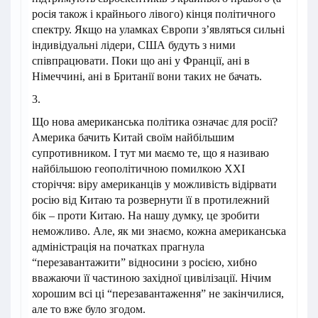
росія також і крайнього лівого) кінця політичного
спектру. Якщо на уламках Європи з’являться сильні
індивідуальні лідери, США будуть з ними
співпрацювати. Поки що ані у Франції, ані в
Німеччині, ані в Британії вони таких не бачать.
3.
Що нова американська політика означає для росії?
Америка бачить Китай своїм найбільшим
супротивником. І тут ми маємо те, що я називаю
найбільшою геополітичною помилкою ХХІ
сторіччя: віру американців у можливість відірвати
росію від Китаю та розвернути її в протилежний
бік – проти Китаю. На нашу думку, це зробити
неможливо. Але, як ми знаємо, кожна американська
адміністрація на початках прагнула
“перезавантажити” відносини з росією, хибно
вважаючи її частиною західної цивілізації. Нічим
хорошим всі ці “перезавантаження” не закінчилися,
але то вже було згодом.