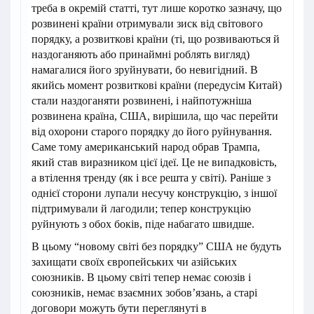
треба в окремій статті, тут лише коротко зазначу, що
розвинені країни отримували зиск від світового
порядку, а розвиткові країни (ті, що розвиваються й
наздоганяють або принаймні роблять вигляд)
намагалися його зруйнувати, бо невигідний. В
якийсь момент розвиткові країни (передусім Китай)
стали наздоганяти розвинені, і найпотужніша
розвинена країна, США, вирішила, що час перейти
від охорони старого порядку до його руйнування.
Саме тому американський народ обрав Трампа,
який став виразником цієї ідеї. Це не випадковість,
а втілення тренду (як і все решта у світі). Раніше з
однієї сторони лупали несучу конструкцію, з іншої
підтримували й лагодили; тепер конструкцію
руйнують з обох боків, піде набагато швидше.
В цьому “новому світі без порядку” США не будуть
захищати своїх європейських чи азійських
союзників. В цьому світі тепер немає союзів і
союзників, немає взаємних зобов’язань, а старі
договори можуть бути переглянуті в