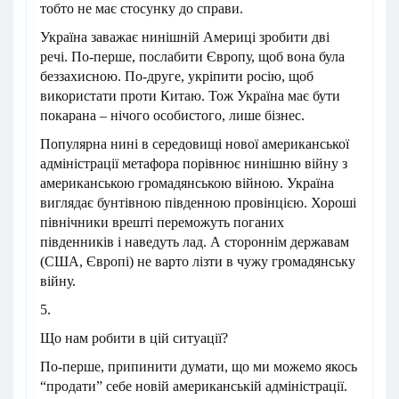
тобто не має стосунку до справи.
Україна заважає нинішній Америці зробити дві
речі. По-перше, послабити Європу, щоб вона була
беззахисною. По-друге, укріпити росію, щоб
використати проти Китаю. Тож Україна має бути
покарана – нічого особистого, лише бізнес.
Популярна нині в середовищі нової американської
адміністрації метафора порівнює нинішню війну з
американською громадянською війною. Україна
виглядає бунтівною південною провінцією. Хороші
північники врешті переможуть поганих
південників і наведуть лад. А стороннім державам
(США, Європі) не варто лізти в чужу громадянську
війну.
5.
Що нам робити в цій ситуації?
По-перше, припинити думати, що ми можемо якось
“продати” себе новій американській адміністрації.