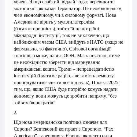
хочеш. Якщо слабкий, віддай “одяг, черевики та
мотоцикл”, як казав Термінатор. Це неоколоніалізм,
чи в економічному, чи в силовому форматі. Нова
Америка не вірить у мультилатералізм
(багатосторонність), тобто їй не потрібні
міжнародні інституції, тож не виключено, що
найближчим часом США вийдуть з НАТО (якщо не
формально, то фактично), Світової організації
торгівлі, а може, навіть ООН. Маск пояснюватиме
це необхідністю зберегти від марнування
американські кошти, Трамп – непрацездатністю
інституцій (і матиме рацію, але замість ремонту
пропонуватиме знести все під нуль), Проєкт-2025 –
тим, що, якщо США буде потрібно комусь надати
допомогу, вони можуть це зробити напряму, “без
зайвих бюрократів”.
2.
Що нова американська політика означає для
Європи? Безпековий контракт з Європою, “Pax
Americana”, завершився. Європа як центр сили