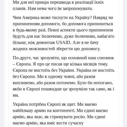
Ми для неї прикра перешкода в реалізації їхніх
планів. Нам нема чого їм запропонувати.
Чим Америка може тиснути на Україну? Навряд чи
припиненням допомоги, бо допомога припиниться
в будь-якому разі. Певні аспекти цього припинення
будуть для нас болючими, дуже болючими, набагато
більше, ніж демонтаж USAID. Але я не бачу
жодних можливостей зберегти цю допомогу.
По-друге, час зрозуміти, що основний наш союзник
– Європа. Я про це писав ще кілька місяців тому.
Європа не вистоїть без України. Україна не вистоїть
без Європи. Ми в одному човні, або разом
випливемо, або разом потонемо. Було би непогано,
якби в Європі пошвидше це зрозуміли так само, як і
ми.
Україна потрібна Європі як щит. Ми маємо
найбільшу армію на континенті. Ми єдині маємо
армію, яка знає, як стримувати росію. Ми єдині
маємо армію, яка вміє вести сучасну