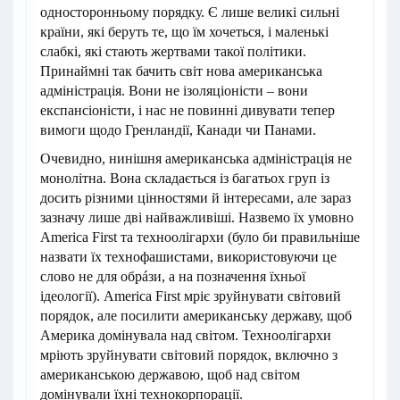
односторонньому порядку. Є лише великі сильні
країни, які беруть те, що їм хочеться, і маленькі
слабкі, які стають жертвами такої політики.
Принаймні так бачить світ нова американська
адміністрація. Вони не ізоляціоністи – вони
експансіоністи, і нас не повинні дивувати тепер
вимоги щодо Гренландії, Канади чи Панами.
Очевидно, нинішня американська адміністрація не
монолітна. Вона складається із багатьох груп із
досить різними цінностями й інтересами, але зараз
зазначу лише дві найважливіші. Назвемо їх умовно
America First та техноолігархи (було би правильніше
назвати їх технофашистами, використовуючи це
слово не для обрáзи, а на позначення їхньої
ідеології). America First мріє зруйнувати світовий
порядок, але посилити американську державу, щоб
Америка домінувала над світом. Техноолігархи
мріють зруйнувати світовий порядок, включно з
американською державою, щоб над світом
домінували їхні технокорпорації.