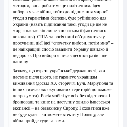
методом, вона робитиме це політичним. Ідея
виборів у час війни, тобто до підписання мирної
угоди з гарантіями безпеки, буде руйнівною для
України (навіть підписання такої угоди це ще не
мир, а настає він лише з початком її фактичного
виконання). США та росія нині об’єднуються у
просуванні цієї ідеї “спочатку вибори, потім мир” –
це найкращий спосіб завалити Україну швидко й
недорого. Про вибори я писав десятки разів і ще
напишу.
Зазначу, що втрата української державності, яка
настане після цього, не гарантує українцям
виживання (досвід ХХ сторіччя, Бучі, Маріуполя та
інших тимчасово окупованих територій допоможе
це зрозуміти). Росія мобілізує всіх без відстрочок і
бронювань та кине на наступну хвилю імперської
експансії – на беззахисну Європу. І сховатися вже
не буде куди – ви можете втекти у Польщу, але
війна прийде туди за вами.