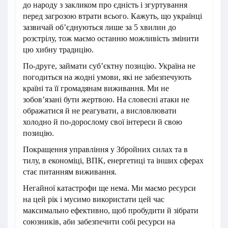
до народу з закликом про єдність і згуртування
перед загрозою втрати всього. Кажуть, що українці
зазвичай об’єднуються лише за 5 хвилин до
розстрілу, тож маємо останню можливість змінити
цю хибну традицію.
По-друге, займати суб’єктну позицію. Україна не
погодиться на жодні умови, які не забезпечують
країні та її громадянам виживання. Ми не
зобов’язані бути жертвою. На словесні атаки не
ображатися й не реагувати, а висловлювати
холодно й по-дорослому свої інтереси й свою
позицію.
Покращення управління у Збройних силах та в
тилу, в економіці, ВПК, енергетиці та інших сферах
стає питанням виживання.
Негайної катастрофи ще нема. Ми маємо ресурси
на цей рік і мусимо використати цей час
максимально ефективно, щоб пробудити й зібрати
союзників, аби забезпечити собі ресурси на