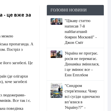
ГОЛОВНІ НОВИНИ
 - це вже за
"Цікаву статтю
написав 7-й
найбагатший
боярин Московії" -
Джон Сміт
ійська пропаганда. А
зм. Постріл з
Україна не програє.
росія не перемагає.
е його загибелі. Це
Динаміка змінилася,
і це змінює все –
Енн Епплбом
раїн (де олігархи
), хоче загибелі
"Синдром
стерв'ятника: Чому
у з людожерами-
всі сусіди одночасно
нівів. Все так і є.
вп’ялися в
Україну??" -
льна поведінка