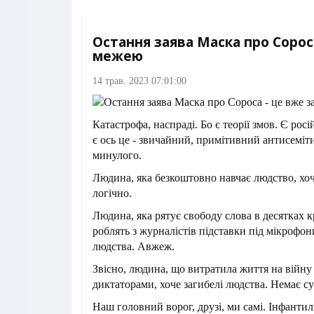
Остання заява Маска про Сороса
межею
14 трав. 2023 07:01:00
Катастрофа, наспраді. Бо є теорії змов. Є рос
є ось це - звичайний, примітивний антисеміти
минулого.
Людина, яка безкоштовно навчає людство, хоч
логічно.
Людина, яка рятує свободу слова в десятках к
роблять з журналістів підставки під мікрофони
людства. Авжеж.
Звісно, людина, що витратила життя на війн
диктаторами, хоче загибелі людства. Немає сум
Наш головний ворог, друзі, ми самі. Інфанти