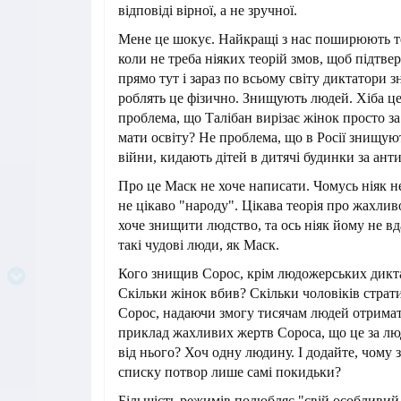
відповіді вірної, а не зручної.
Мене це шокує. Найкращі з нас поширюють тео
коли не треба ніяких теорій змов, щоб підтве
прямо тут і зараз по всьому світу диктатори
роблять це фізично. Знищують людей. Хіба ц
проблема, що Талібан вирізає жінок просто за
мати освіту? Не проблема, що в Росії знищую
війни, кидають дітей в дитячі будинки за ан
Про це Маск не хоче написати. Чомусь ніяк не
не цікаво "народу". Цікава теорія про жахлив
хоче знищити людство, та ось ніяк йому не вд
такі чудові люди, як Маск.
Кого знищив Сорос, крім людожерських дикт
Скільки жінок вбив? Скільки чоловіків стра
Сорос, надаючи змогу тисячам людей отримат
приклад жахливих жертв Сороса, що це за лю
від нього? Хоч одну людину. І додайте, чому
списку потвор лише самі покидьки?
Більшість режимів полюбляє "свій особливий 