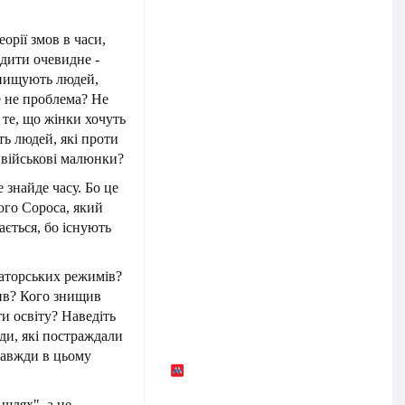
рії змов в часи,
рдити очевидне -
 знищують людей,
е не проблема? Не
 те, що жінки хочуть
ть людей, які проти
тивійськові малюнки?
 знайде часу. Бо це
ого Сороса, який
ається, бо існують
аторських режимів?
тив? Кого знищив
и освіту? Наведіть
ди, які постраждали
 завжди в цьому
шлях", а не