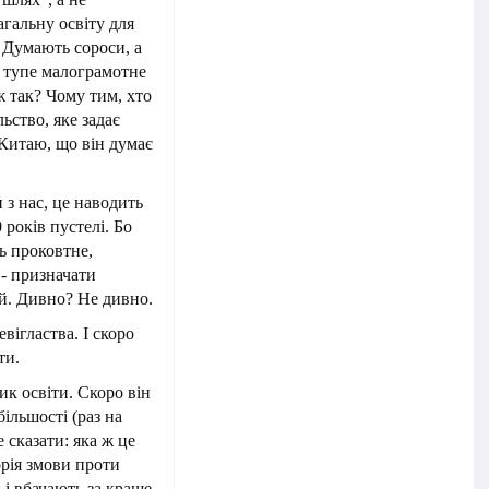
агальну освіту для
. Думають сороси, а
и тупе малограмотне
ж так? Чому тим, хто
ьство, яке задає
 Китаю, що він думає
з нас, це наводить
років пустелі. Бо
ть проковтне,
 - призначати
й. Дивно? Не дивно.
вігластва. І скоро
ти.
к освіти. Скоро він
ільшості (раз на
е сказати: яка ж це
орія змови проти
 і вбачають за краще