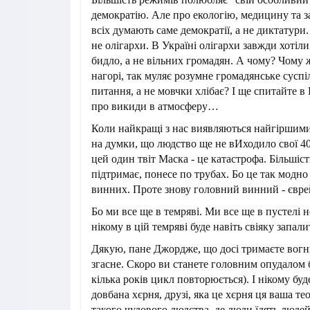
демократію. Але про екологію, медицину та з
всіх думають саме демократії, а не диктатури
не олігархи. В Україні олігархи завжди хотіл
бидло, а не вільних громадян. А чому? Чому 
нагорі, так муляє розумне громадянське суспіл
питання, а не мовчки хлібає? І ще спитайте в
про викиди в атмосферу…
Коли найкращі з нас виявляються найгіршими 
на думки, що людство ще не вИходило свої 40 
цей один твіт Маска - це катастрофа. Більшіс
підтримає, понесе по трубах. Бо це так модно
винних. Проте знову головний винний - євре
Бо ми все ще в темряві. Ми все ще в пустелі не
нікому в цій темряві буде навіть свіяку запали
Дякую, пане Джордже, що досі тримаєте вогни
згасне. Скоро ви станете головним опудалом б
кілька років цикл повторюється). І нікому буд
довбана хєрня, друзі, яка це хєрня ця ваша те
такого чудового людства, де люди їдять людей