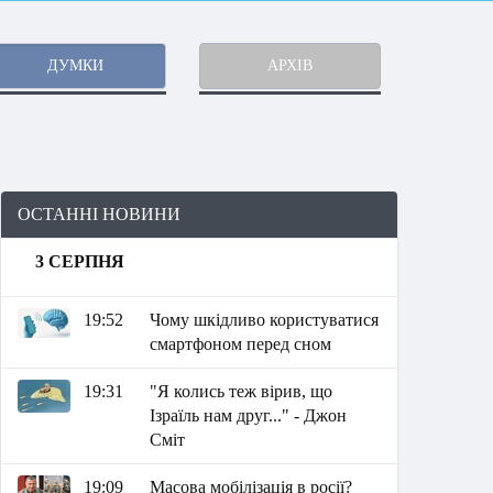
ДУМКИ
АРХІВ
ОСТАННІ НОВИНИ
3 СЕРПНЯ
19:52
Чому шкідливо користуватися
смартфоном перед сном
19:31
"Я колись теж вірив, що
Ізраїль нам друг..." - Джон
Сміт
19:09
Масова мобілізація в росії?