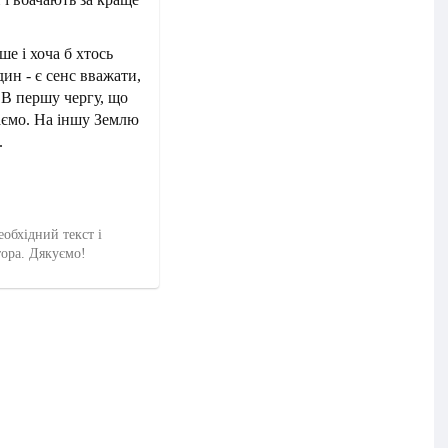
ше і хоча б хтось
дин - є сенс вважати,
 В першу чергу, що
аємо. На іншу Землю
.
еобхідний текст і
тора. Дякуємо!