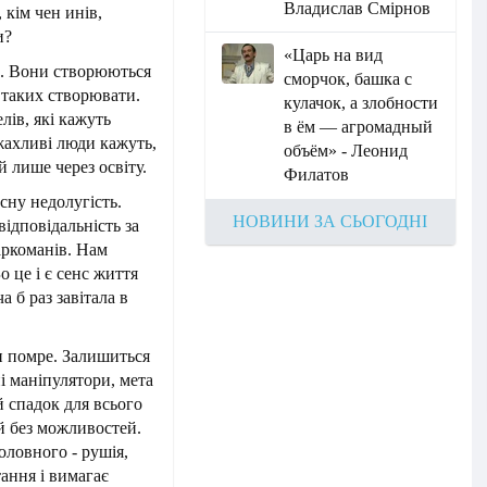
Владислав Смірнов
 кім чен инів,
и?
«Царь на вид
в. Вони створюються
сморчок, башка с
о таких створювати.
кулачок, а злобности
ів, які кажуть
в ём — агромадный
 жахливі люди кажуть,
объём» - Леонид
 лише через освіту.
Филатов
сну недолугість.
НОВИНИ ЗА СЬОГОДНІ
відповідальність за
наркоманів. Нам
о це і є сенс життя
а б раз завітала в
ін помре. Залишиться
ні маніпулятори, мета
й спадок для всього
й без можливостей.
оловного - рушія,
ання і вимагає