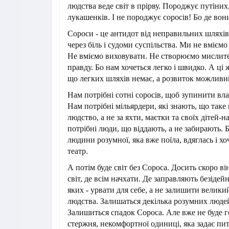
людства веде світ в прірву. Породжує путіних,
лукашенків. І не породжує соросів! Бо де вон
Сороси - це антидот від неправильних шляхі
через біль і судоми суспільства. Ми не вмієм
Не вміємо виховувати. Не створюємо мислител
правду. Бо нам хочеться легко і швидко. А ці
що легких шляхів немає, а розвиток можливий
Нам потрібні сотні соросів, щоб зупинити вла
Нам потрібні мільярдери, які знають, що таке 
людство, а не за яхти, маєтки та своїх дітей-
потрібні люди, що віддають, а не забирають. Б
людини розумної, яка вже поїла, вдяглась і хоч
театр.
А потім буде світ без Сороса. Досить скоро в
світ, де всім начхати. Де заправляють безідей
яких - урвати для себе, а не залишити велики
людства. Залишаться декілька розумних люде
Залишиться спадок Сороса. Але вже не буде г
стержня, некомфортної одиниці, яка задає пит