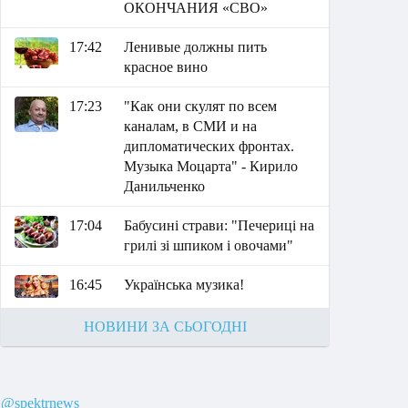
ОКОНЧАНИЯ «СВО»
17:42
Ленивые должны пить
красное вино
17:23
"Как они скулят по всем
каналам, в СМИ и на
дипломатических фронтах.
Музыка Моцарта" - Кирило
Данильченко
17:04
Бабусині страви: "Печериці на
грилі зі шпиком і овочами"
16:45
Українська музика!
НОВИНИ ЗА СЬОГОДНІ
@spektrnews