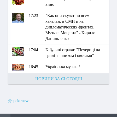
вино
17:23
"Как они скулят по всем
каналам, в СМИ и на
дипломатических фронтах.
Музыка Моцарта" - Кирило
Данильченко
17:04
Бабусині страви: "Печериці на
грилі зі шпиком і овочами"
16:45
Українська музика!
НОВИНИ ЗА СЬОГОДНІ
@spektrnews