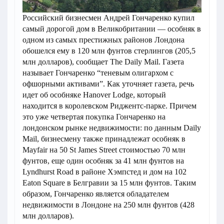
Российский бизнесмен Андрей Гончаренко купил
самый дорогой дом в Великобритании — особняк в
одном из самых престижных районов Лондона
обошелся ему в 120 млн фунтов стерлингов (205,5
млн долларов), сообщает The Daily Mail. Газета
называет Гончаренко “теневым олигархом с
офшорными активами”. Как уточняет газета, речь
идет об особняке Hanover Lodge, который
находится в королевском Риджентс-парке. Причем
это уже четвертая покупка Гончаренко на
лондонском рынке недвижимости: по данным Daily
Mail, бизнесмену также принадлежат особняк в
Mayfair на 50 St James Street стоимостью 70 млн
фунтов, еще один особняк за 41 млн фунтов на
Lyndhurst Road в районе Хэмпстед и дом на 102
Eaton Square в Белгравии за 15 млн фунтов. Таким
образом, Гончаренко является обладателем
недвижимости в Лондоне на 250 млн фунтов (428
млн долларов).