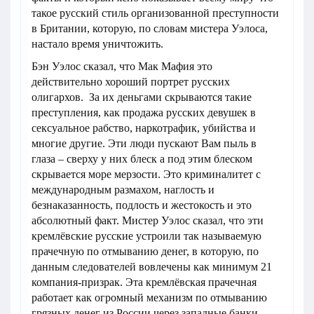
такое русский стиль организованной преступности
в Британии, которую, по словам мистера Уэлоса,
настало время уничтожить.
Бэн Уэлос сказал, что Мак Мафия это
действительно хороший портрет русских
олигархов. За их деньгами скрываются такие
преступления, как продажа русских девушек в
сексуальное рабство, наркотрафик, убийства и
многие другие. Эти люди пускают Вам пыль в
глаза – сверху у них блеск а под этим блеском
скрывается море мерзости. Это криминалитет с
международным размахом, наглость и
безнаказанность, подлость и жестокость и это
абсолютный факт. Мистер Уэлос сказал, что эти
кремлёвские русские устроили так называемую
прачечную по отмыванию денег, в которую, по
данным следователей вовлечены как минимум 21
компания-призрак. Эта кремлёвская прачечная
работает как огромный механизм по отмыванию
грязных денег из России через западные банки.