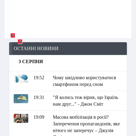
ОСТАННІ НОВИНИ
3 СЕРПНЯ
19:52
Чому шкідливо користуватися
смартфоном перед сном
19:31
"Я колись теж вірив, що Ізраїль
нам друг..." - Джон Сміт
19:09
Масова мобілізація в росії?
Заперечення пропагандонів, яке
нічого не заперечує – Джулія