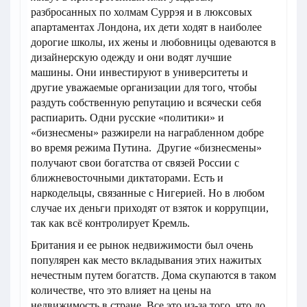
разбросанных по холмам Суррэя и в люксовых
апартаментах Лондона, их дети ходят в наиболее
дорогие школы, их жены и любовницы одеваются в
дизайнерскую одежду и они водят лучшие
машины. Они инвестируют в университеты и
другие уважаемые организации для того, чтобы
раздуть собственную репутацию и всячески себя
распиарить. Одни русские «политики» и
«бизнесмены» разжирели на награбленном добре
во время режима Путина. Другие «бизнесмены»
получают свои богатства от связей России с
ближневосточными диктаторами. Есть и
наркодельцы, связанные с Нигерией. Но в любом
случае их деньги приходят от взяток и коррупции,
так как всё контролирует Кремль.
Британия и ее рынок недвижимости был очень
популярен как место вкладывания этих нажитых
нечестным путем богатств. Дома скупаются в таком
количестве, что это влияет на цены на
недвижимость в стране. Все это из-за того, что до