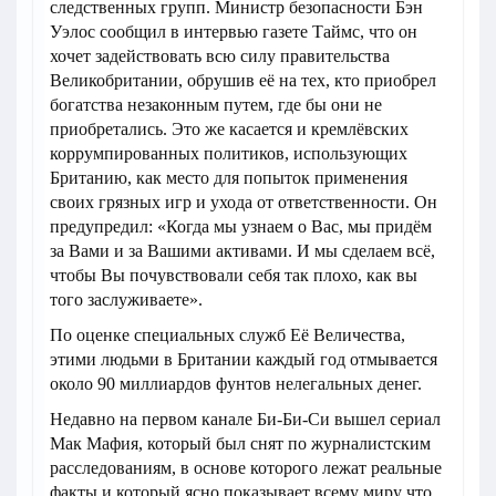
следственных групп. Министр безопасности Бэн
Уэлос сообщил в интервью газете Таймс, что он
хочет задействовать всю силу правительства
Великобритании, обрушив её на тех, кто приобрел
богатства незаконным путем, где бы они не
приобретались. Это же касается и кремлёвских
коррумпированных политиков, использующих
Британию, как место для попыток применения
своих грязных игр и ухода от ответственности. Он
предупредил: «Когда мы узнаем о Вас, мы придём
за Вами и за Вашими активами. И мы сделаем всё,
чтобы Вы почувствовали себя так плохо, как вы
того заслуживаете».
По оценке специальных служб Её Величества,
этими людьми в Британии каждый год отмывается
около 90 миллиардов фунтов нелегальных денег.
Недавно на первом канале Би-Би-Си вышел сериал
Мак Мафия, который был снят по журналистским
расследованиям, в основе которого лежат реальные
факты и который ясно показывает всему миру что