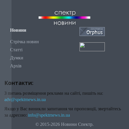
Новини
Стрічка новин
Статті
Думки
Архів
Контакти:
З питань розміщення реклами на сайті, пишіть на:
adv@spektrnews.in.ua
Якщо у Вас виникли запитання чи пропозиції, звертайтесь
за адресою:
info@spektrnews.in.ua
© 2015-2026 Новини Спектр.