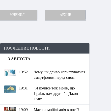
МНЕНИЯ
АРХИВ
ПОСЛЕДНИЕ НОВОСТИ
3 АВГУСТА
19:52
Чому шкідливо користуватися
смартфоном перед сном
19:31
"Я колись теж вірив, що
Ізраїль нам друг..." - Джон
Сміт
19:09
Масова мобілізація в росії?