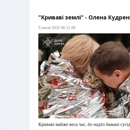
"Криваві землі" - Олена Кудрен
9 июля 2026 06:12:00
Криваві майже весь час, бо надто бажані сусід