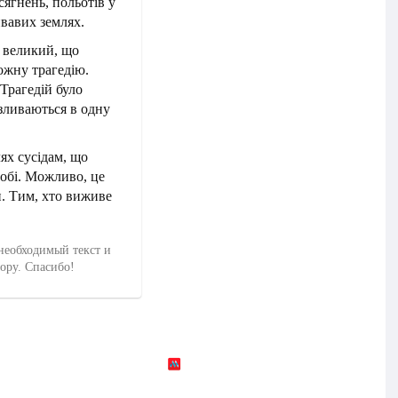
сягнень, польотів у
ивавих землях.
и великий, що
ожну трагедію.
 Трагедій було
 зливаються в одну
ях сусідам, що
собі. Можливо, це
. Тим, хто виживе
необходимый текст и
тору. Спасибо!