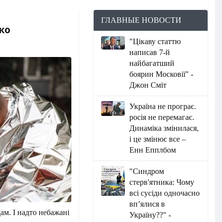
ГЛАВНЫЕ НОВОСТИ
ко
"Цікаву статтю
написав 7-й
найбагатший
боярин Московії" -
Джон Сміт
Україна не програє.
росія не перемагає.
Динаміка змінилася,
і це змінює все –
Енн Епплбом
"Синдром
стерв'ятника: Чому
всі сусіди одночасно
вп’ялися в
ам. І надто небажані
Україну??" -