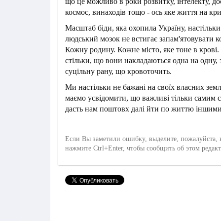
що це можливо в роки розвитку, інтелекту, до
космос, винаходів тощо - ось яке життя на кр
Масштаб біди, яка охопила Україну, настільк
людський мозок не встигає запам'ятовувати к
Кожну родину. Кожне місто, яке тоне в крові.
стільки, що вони накладаються одна на одну,
суцільну рану, що кровоточить.
Ми настільки не бажані на своїх власних земл
маємо усвідомити, що важливі тільки самим 
дасть нам поштовх далі йти по життю іншими
Если Вы заметили ошибку, выделите, пожалуйста, 
нажмите Ctrl+Enter, чтобы сообщить об этом редак