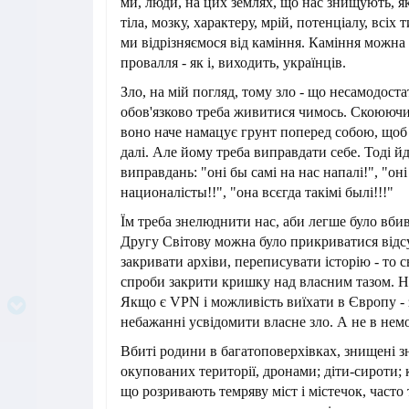
ми, люди, на цих землях, що нас знищують, я
тіла, мозку, характеру, мрій, потенціалу, всіх 
ми відрізняємося від каміння. Каміння можна
провалля - як і, виходить, українців.
Зло, на мій погляд, тому зло - що несамодост
обов'язково треба живитися чимось. Скоюючи
воно наче намацує грунт поперед собою, щоб 
далі. Але йому треба виправдати себе. Тоді й
виправдань: "оні бы самі на нас напалі!", "он
националісты!!", "она всєгда такімі былі!!!"
Їм треба знелюднити нас, аби легше було вби
Другу Світову можна було прикриватися відсу
закривати архіви, переписувати історію - то сь
спроби закрити кришку над власним тазом. На
Якщо є VPN і можливість виїхати в Європу - 
небажанні усвідомити власне зло. А не в нем
Вбиті родини в багатоповерхівках, знищені зн
окупованих території, дронами; діти-сироти;
що розривають темряву міст і містечок, часто 