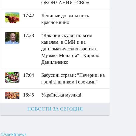
ОКОНЧАНИЯ «СВО»
17:42
Ленивые должны пить
красное вино
17:23
"Как они скулят по всем
каналам, в СМИ и на
дипломатических фронтах.
Музыка Моцарта" - Кирило
Данильченко
17:04
Бабусині страви: "Печериці на
грилі зі шпиком і овочами"
16:45
Українська музика!
НОВОСТИ ЗА СЕГОДНЯ
@spektrnews