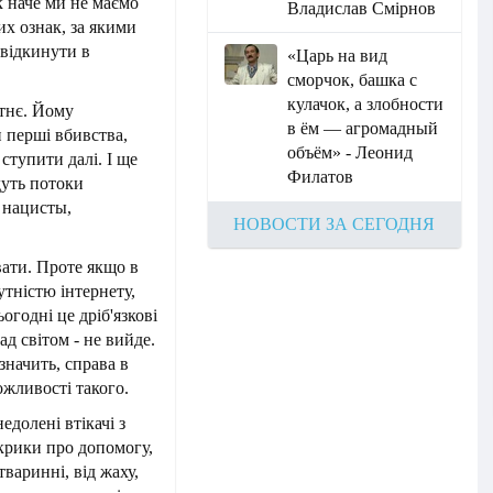
к наче ми не маємо
Владислав Смірнов
тих ознак, за якими
 відкинути в
«Царь на вид
сморчок, башка с
кулачок, а злобности
атнє. Йому
в ём — агромадный
 перші вбивства,
объём» - Леонид
ступити далі. І ще
Филатов
дуть потоки
і нацисты,
НОВОСТИ ЗА СЕГОДНЯ
вати. Проте якщо в
тністю інтернету,
огодні це дріб'язкові
д світом - не вийде.
значить, справа в
ожливості такого.
едолені втікачі з
 крики про допомогу,
тваринні, від жаху,