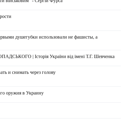
ти військовим" - Сергій Фурса
дрости
ервыми душегубки использовали не фашисты, а
КОГО | Історія України від імені Т.Г. Шевченка
ать и снимать через голову
ого оружия в Украину