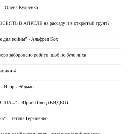
 - Олена Кудренко
ЯТЬ В АПРЕЛЕ на рассаду и в открытый грунт?
е дня войны" - Альфред Кох
воро заборонено робити, щоб не було лиха
учники 4
 - Игорь Эйдман
и США..." - Юрий Швец (ВИДЕО)
о?" - Тетяна Геращенко