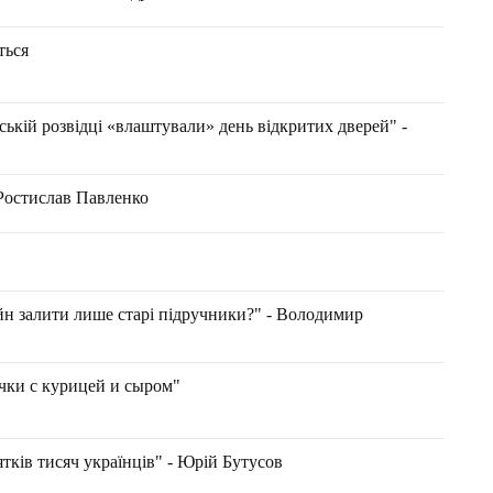
ться
ській розвідці «влаштували» день відкритих дверей" -
 Ростислав Павленко
йн залити лише старі підручники?" - Володимир
ки с курицей и сыром"
ятків тисяч українців" - Юрій Бутусов