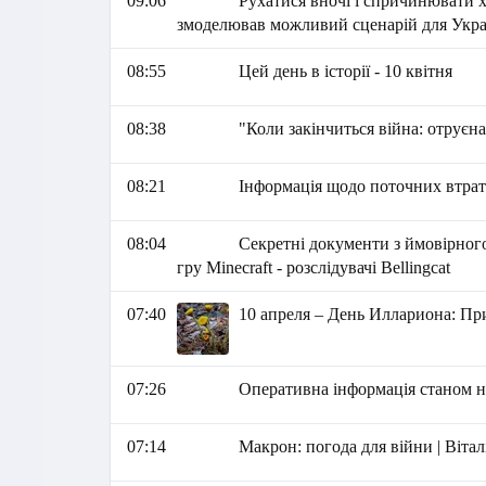
09:06
Рухатися вночі і спричинювати х
змоделював можливий сценарій для Укра
08:55
Цей день в історії - 10 квітня
08:38
"Коли закінчиться війна: отрує
08:21
Інформація щодо поточних втрат 
08:04
Секретні документи з ймовірного
гру Minecraft - розслідувачі Bellingcat
07:40
10 апреля – День Иллариона: Пр
07:26
Оперативна інформація станом на
07:14
Макрон: погода для війни | Віта