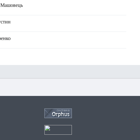
н Машовець
устин
ренко