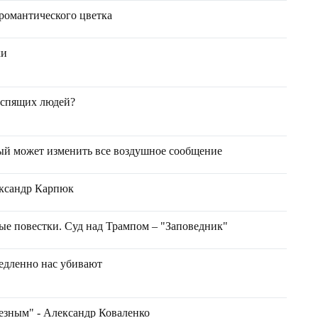
романтического цветка
ки
 спящих людей?
ый может изменить все воздушное сообщение
ександр Карпюк
ые повестки. Суд над Трампом – "Заповедник"
едленно нас убивают
езным" - Александр Коваленко