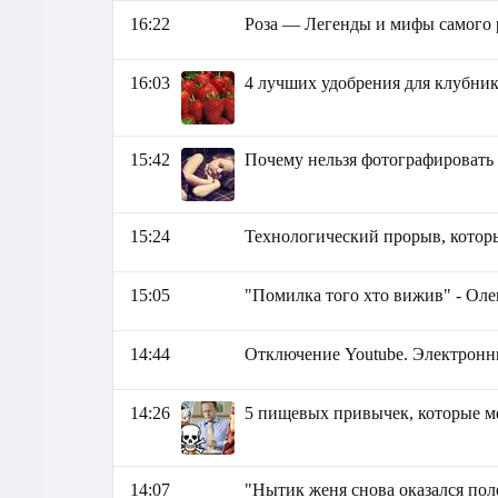
16:22
Роза — Легенды и мифы самого 
16:03
4 лучших удобрения для клубни
15:42
Почему нельзя фотографировать
15:24
Технологический прорыв, котор
15:05
"Помилка того хто вижив" - Ол
14:44
Отключение Youtube. Электронн
14:26
5 пищевых привычек, которые м
14:07
"Нытик женя снова оказался пол