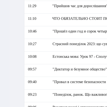
11:29
"Прийшов час для дорослішання"
11:10
ЧТО ОБЯЗАТЕЛЬНО СТОИТ ПОСЕ
10:46
"Прошёл один год и сорок четыр
10:27
Страсний понеділок 2023: що су
10:08
Естонська мова: Урок 97 - Спол
09:57
"Диктатор и безумное общество"
09:40
"Провал в системе безопасност
09:23
"Понеділок, ранок. Що важливог