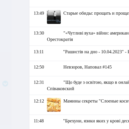
13:49
Старые обиды: прощать и проща
13:30
"«Чутливі вуха» війни: американ
Орестократія
13:11
"Рашистів на дно - 10.04.2023" -
12:50
Невзоров, Наповал #145
12:31
"Що буде з освітою, якщо в онла
Співаковский
12:12
Мамины секреты "Слоеные косич
11:48
"Брехуни, язики яких у крові дес