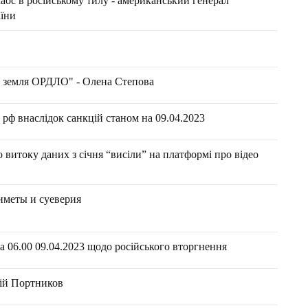
аос в російському тилу - американський генерал
їни
на земля ОРДЛО" - Олена Степова
рф внаслідок санкцій станом на 09.04.2023
 витоку даних з січня “висіли” на платформі про відео
иметы и суеверия
 06.00 09.04.2023 щодо російського вторгнення
лій Портников