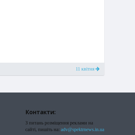
11 квітня
Контакти:
З питань розміщення реклами на
сайті, пишіть на:
adv@spektrnews.in.ua