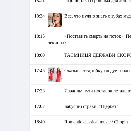
18:51
"Що не так із грошима для допла
18:34
Все, что нужно знать о зубах му
18:15
«Поставить смерть на поток». П
чекисты?
18:00
ТАЄМНИЦЯ ДЕРЖАВИ СКОРОПАДСЬ
17:45
Оказывается, юбку следует надев
17:23
Израиль: пути поставок летальн
17:02
Бабусині страви: "Щербет"
16:40
Romantic classical music / Chopin