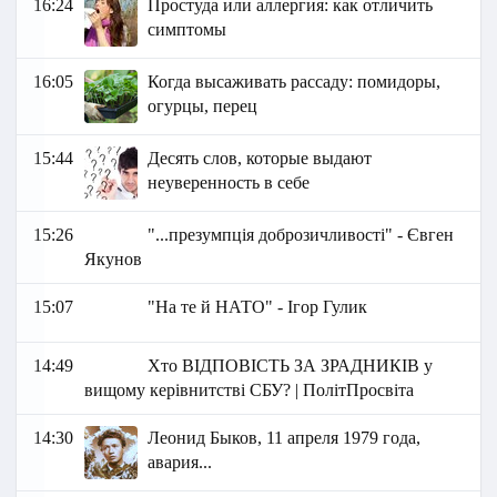
16:24
Простуда или аллергия: как отличить
симптомы
16:05
Когда высаживать рассаду: помидоры,
огурцы, перец
15:44
Десять слов, которые выдают
неуверенность в себе
15:26
"...презумпція доброзичливості" - Євген
Якунов
15:07
"На те й НАТО" - Ігор Гулик
14:49
Хто ВІДПОВІСТЬ ЗА ЗРАДНИКІВ у
вищому керівнитстві СБУ? | ПолітПросвіта
14:30
Леонид Быков, 11 апреля 1979 года,
авария...