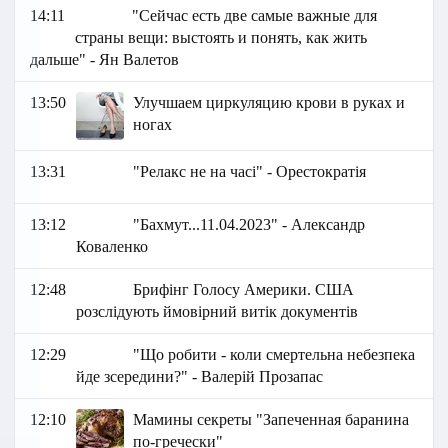
14:11
"Сейчас есть две самые важные для
страны вещи: выстоять и понять, как жить
дальше" - Ян Валетов
13:50
Улучшаем циркуляцию крови в руках и
ногах
13:31
"Релакс не на часі" - Орестократія
13:12
"Бахмут...11.04.2023" - Александр
Коваленко
12:48
Брифінг Голосу Америки. США
розслідують ймовірний витік документів
12:29
"Що робити - коли смертельна небезпека
йде зсередини?" - Валерій Прозапас
12:10
Мамины секреты "Запеченная баранина
по-гречески"