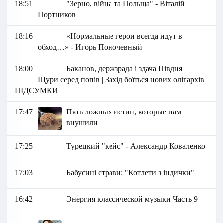
18:51
"Зерно, війна та Польща" - Віталій
Портников
18:16
«Нормальные герои всегда идут в
обход…» - Игорь Поночевный
18:00
Баканов, держзрада і здача Півдня |
Щури серед попів | Захід боїться нових олігархів |
ПІДСУМКИ
17:47
Пять ложных истин, которые нам
внушили
17:25
Турецкий "кейс" - Александр Коваленко
17:03
Бабусині страви: "Котлети з індички"
16:42
Энергия классической музыки Часть 9